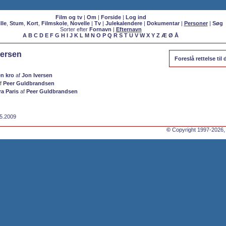
Film og tv
|
Om
|
Forside
|
Log ind
lle
,
Stum
,
Kort
,
Filmskole
,
Novelle
|
Tv
|
Julekalendere
|
Dokumentar
|
Personer
|
Søg
Sorter efter
Fornavn
|
Efternavn
A
B
C
D
E
F
G
H
I
J
K
L
M
N
O
P
Q
R
S
T
U
V
W
X
Y
Z
Æ
Ø
Å
dersen
Foreslå rettelse ti
en kro
af
Jon Iversen
f
Peer Guldbrandsen
ra Paris
af
Peer Guldbrandsen
05.2009
©
Copyright 1997-2026,