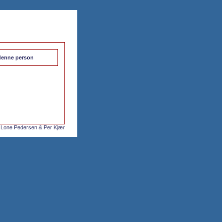
l denne person
 Lone Pedersen & Per Kjær