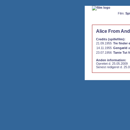
Film:
Spi
Alice From An
Credits (spillefilm):
21.09.1955
Tre finder 
14.11.1955
Gengæld
a
23.07.1956
Tante Tut f
Anden information:
Oprettet d. 25.05.2009
Senest redigeret d. 25.