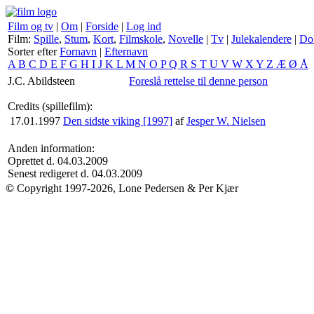
Film og tv
|
Om
|
Forside
|
Log ind
Film:
Spille
,
Stum
,
Kort
,
Filmskole
,
Novelle
|
Tv
|
Julekalendere
|
Do
Sorter efter
Fornavn
|
Efternavn
A
B
C
D
E
F
G
H
I
J
K
L
M
N
O
P
Q
R
S
T
U
V
W
X
Y
Z
Æ
Ø
Å
J.C. Abildsteen
Foreslå rettelse til denne person
Credits (spillefilm):
17.01.1997
Den sidste viking [1997]
af
Jesper W. Nielsen
Anden information:
Oprettet d. 04.03.2009
Senest redigeret d. 04.03.2009
©
Copyright 1997-2026, Lone Pedersen & Per Kjær