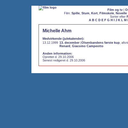
Film og tv
|
O
Film:
Spille
,
Stum
,
Kort
,
Filmskole
,
Novelle
Sorter efter
A
B
C
D
E
F
G
H
I
J
K
L
M
Michelle Ahm
Medvirkende (julekalender):
13.12.1999
13. december
(
Olsenbandens første kup
, afsn
Renard
,
Giacomo Campeotto
Anden information:
Oprettet d. 29.10.2006
Senest redigeret d. 29.10.2006