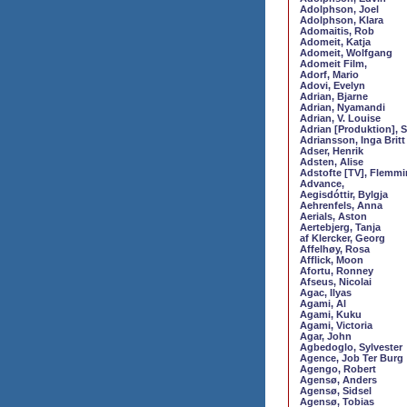
Adolphson, Joel
Adolphson, Klara
Adomaitis, Rob
Adomeit, Katja
Adomeit, Wolfgang
Adomeit Film,
Adorf, Mario
Adovi, Evelyn
Adrian, Bjarne
Adrian, Nyamandi
Adrian, V. Louise
Adrian [Produktion],
Adriansson, Inga Britt
Adser, Henrik
Adsten, Alise
Adstofte [TV], Flemm
Advance,
Aegisdóttir, Bylgja
Aehrenfels, Anna
Aerials, Aston
Aertebjerg, Tanja
af Klercker, Georg
Affelhøy, Rosa
Afflick, Moon
Afortu, Ronney
Afseus, Nicolai
Agac, Ilyas
Agami, Al
Agami, Kuku
Agami, Victoria
Agar, John
Agbedoglo, Sylvester
Agence, Job Ter Burg
Agengo, Robert
Agensø, Anders
Agensø, Sidsel
Agensø, Tobias