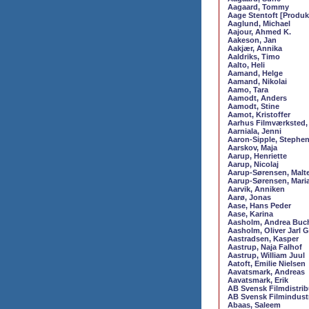
Aagaard, Tommy
Aage Stentoft [Produk
Aaglund, Michael
Aajour, Ahmed K.
Aakeson, Jan
Aakjær, Annika
Aaldriks, Timo
Aalto, Heli
Aamand, Helge
Aamand, Nikolai
Aamo, Tara
Aamodt, Anders
Aamodt, Stine
Aamot, Kristoffer
Aarhus Filmværksted,
Aarniala, Jenni
Aaron-Sipple, Stephe
Aarskov, Maja
Aarup, Henriette
Aarup, Nicolaj
Aarup-Sørensen, Malt
Aarup-Sørensen, Mari
Aarvik, Anniken
Aarø, Jonas
Aase, Hans Peder
Aase, Karina
Aasholm, Andrea Buc
Aasholm, Oliver Jarl 
Aastradsen, Kasper
Aastrup, Naja Falhof
Aastrup, William Juul
Aatoft, Emilie Nielsen
Aavatsmark, Andreas
Aavatsmark, Erik
AB Svensk Filmdistrib
AB Svensk Filmindustr
Abaas, Saleem