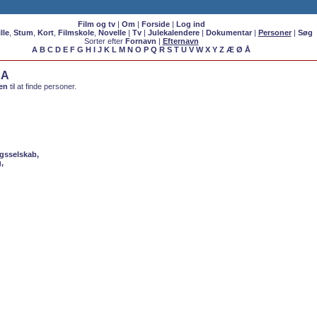
Film og tv
|
Om
|
Forside
|
Log ind
lle
,
Stum
,
Kort
,
Filmskole
,
Novelle
|
Tv
|
Julekalendere
|
Dokumentar
|
Personer
|
Søg
Sorter efter
Fornavn
|
Efternavn
A
B
C
D
E
F
G
H
I
J
K
L
M
N
O
P
Q
R
S
T
U
V
W
X
Y
Z
Æ
Ø
Å
 A
en
til at finde personer.
gsselskab,
,