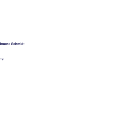
 Simone Schmidt
ing