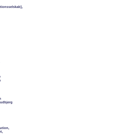
tionsselskab],
n
e
a
h
Gudbjerg
ution,
i,