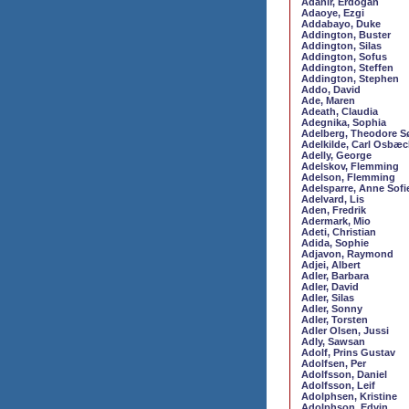
Adanir, Erdogan
Adaoye, Ezgi
Addabayo, Duke
Addington, Buster
Addington, Silas
Addington, Sofus
Addington, Steffen
Addington, Stephen
Addo, David
Ade, Maren
Adeath, Claudia
Adegnika, Sophia
Adelberg, Theodore S
Adelkilde, Carl Osbæc
Adelly, George
Adelskov, Flemming
Adelson, Flemming
Adelsparre, Anne Sofi
Adelvard, Lis
Aden, Fredrik
Adermark, Mio
Adeti, Christian
Adida, Sophie
Adjavon, Raymond
Adjei, Albert
Adler, Barbara
Adler, David
Adler, Silas
Adler, Sonny
Adler, Torsten
Adler Olsen, Jussi
Adly, Sawsan
Adolf, Prins Gustav
Adolfsen, Per
Adolfsson, Daniel
Adolfsson, Leif
Adolphsen, Kristine
Adolphson, Edvin