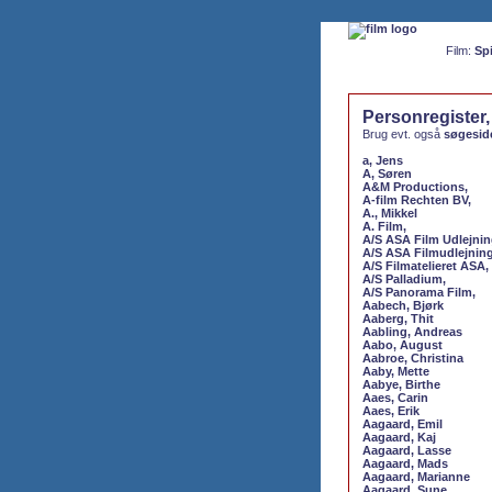
Film:
Spi
Personregister,
Brug evt. også
søgesid
a, Jens
A, Søren
A&M Productions,
A-film Rechten BV,
A., Mikkel
A. Film,
A/S ASA Film Udlejnin
A/S ASA Filmudlejning
A/S Filmatelieret ASA,
A/S Palladium,
A/S Panorama Film,
Aabech, Bjørk
Aaberg, Thit
Aabling, Andreas
Aabo, August
Aabroe, Christina
Aaby, Mette
Aabye, Birthe
Aaes, Carin
Aaes, Erik
Aagaard, Emil
Aagaard, Kaj
Aagaard, Lasse
Aagaard, Mads
Aagaard, Marianne
Aagaard, Sune