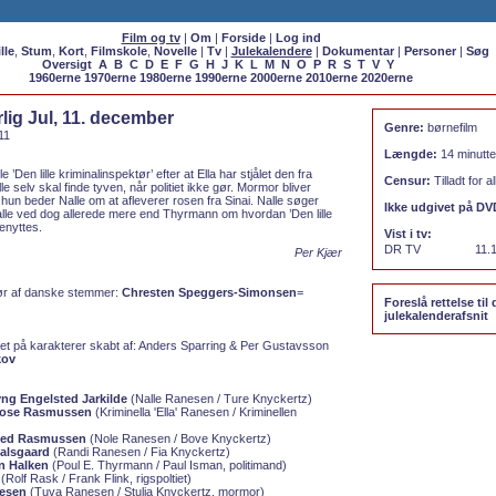
Film og tv
|
Om
|
Forside
|
Log ind
lle
,
Stum
,
Kort
,
Filmskole
,
Novelle
|
Tv
|
Julekalendere
|
Dokumentar
|
Personer
|
Søg
Oversigt
A
B
C
D
E
F
G
H
J
K
L
M
N
O
P
R
S
T
V
Y
1960erne
1970erne
1980erne
1990erne
2000erne
2010erne
2020erne
lig Jul, 11. december
Genre:
børnefilm
11
Længde:
14 minutte
’Den lille kriminalinspektør’ efter at Ella har stjålet den fra
Censur:
Tilladt for al
e selv skal finde tyven, når politiet ikke gør. Mormor bliver
 hun beder Nalle om at afleverer rosen fra Sinai. Nalle søger
Ikke udgivet på DV
le ved dog allerede mere end Thyrmann om hvordan ’Den lille
benyttes.
Vist i tv:
DR TV
11.
Per Kjær
ør af danske stemmer:
Chresten Speggers-Simonsen
=
Foreslå rettelse til 
julekalenderafsnit
t på karakterer skabt af:
Anders Sparring & Per Gustavsson
kov
ng Engelsted Jarkilde
(Nalle Ranesen / Ture Knyckertz)
rose Rasmussen
(Kriminella 'Ella' Ranesen / Kriminellen
ted Rasmussen
(Nole Ranesen / Bove Knyckertz)
Dalsgaard
(Randi Ranesen / Fia Knyckertz)
an Halken
(Poul E. Thyrmann / Paul Isman, politimand)
(Rolf Rask / Frank Flink, rigspoltiet)
esen
(Tuva Ranesen / Stulia Knyckertz, mormor)