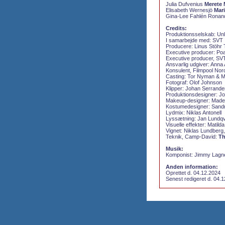
Julia Dufvenius
Merete
Elisabeth Wernesjö
Mar
Gina-Lee Fahlén Rona
Credits:
Produktionsselskab:
Unl
I samarbejde med:
SVT 
Producere:
Linus Stöhr 
Executive producer:
Poa
Executive producer, SV
Ansvarlig udgiver:
Anna 
Konsulent, Filmpool Nor
Casting:
Tor Nyman & M
Fotograf:
Olof Johnson
Klipper:
Johan Serrande
Produktionsdesigner:
Jo
Makeup-designer:
Madel
Kostumedesigner:
Sandr
Lydmix:
Niklas Antonell
Lyssætning:
Jan Lundqv
Visuelle effekter:
Matild
Vignet:
Niklas Lundberg
Teknik, Camp-David:
Th
Musik:
Komponist:
Jimmy Lagn
Anden information:
Oprettet d. 04.12.2024
Senest redigeret d. 04.