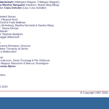
 Mærkedahl
(Hildegard Wagner / Hildegun Wagner)
ia Winther Nørgaard
(Hanken / Byttan Bing Bång)
nder
Clara Oxholm
(Lisa / Lisa Svindler)
imited Stories
; Filmpool Nord
Torell & Frida Wallman
 Strömberg, Maritha Norstedt & Sandra Warg
T:
Sanna Ekman
Alandh
d:
Stephan Apelgren
aggie Widstrand
r
vanna Remaeus Jönsson
eine Törnqvist af Ström
a Woltersdorf
ist
a Isaksson, Deniz Özumagi & Pär Olofsson
, Magnus Näsström & Marcus Strandgren
omas Bjerre
efors
12.2024
©
Copyright 1997-2026,