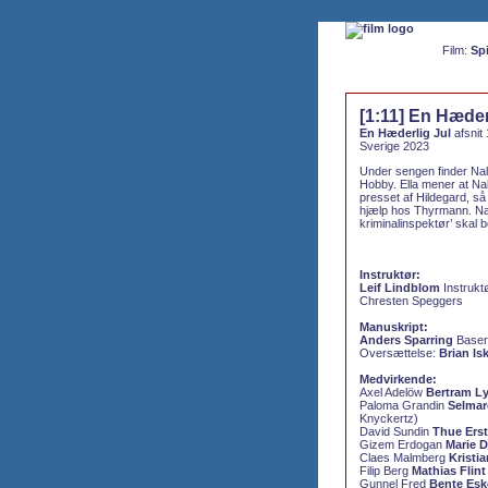
Film:
Spi
[1:11] En Hæder
En Hæderlig Jul
afsnit 
Sverige 2023
Under sengen finder Nalle 
Hobby. Ella mener at Nall
presset af Hildegard, så
hjælp hos Thyrmann. Nal
kriminalinspektør’ skal 
Instruktør:
Leif Lindblom
Instrukt
Chresten Speggers
Manuskript:
Anders Sparring
Basere
Oversættelse:
Brian Is
Medvirkende:
Axel Adelöw
Bertram Ly
Paloma Grandin
Selma
Knyckertz)
David Sundin
Thue Ers
Gizem Erdogan
Marie 
Claes Malmberg
Kristi
Filip Berg
Mathias Flint
Gunnel Fred
Bente Esk