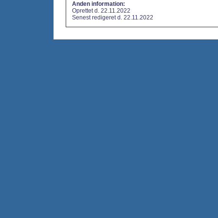
Anden information:
Oprettet d. 22.11.2022
Senest redigeret d. 22.11.2022