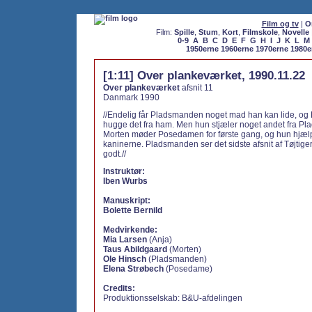
Film og tv
|
O
Film:
Spille
,
Stum
,
Kort
,
Filmskole
,
Novelle
0-9
A
B
C
D
E
F
G
H
I
J
K
L
M
1950erne
1960erne
1970erne
1980e
[1:11] Over plankeværket, 1990.11.22
Over plankeværket
afsnit 11
Danmark 1990
//Endelig får Pladsmanden noget mad han kan lide, og
hugge det fra ham. Men hun stjæler noget andet fra P
Morten møder Posedamen for første gang, og hun hjæl
kaninerne. Pladsmanden ser det sidste afsnit af Tøjtig
godt.//
Instruktør:
Iben Wurbs
Manuskript:
Bolette Bernild
Medvirkende:
Mia Larsen
(Anja)
Taus Abildgaard
(Morten)
Ole Hinsch
(Pladsmanden)
Elena Strøbech
(Posedame)
Credits:
Produktionsselskab:
B&U-afdelingen