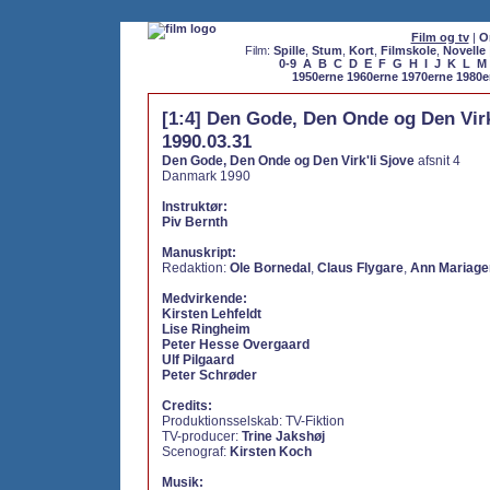
Film og tv
|
O
Film:
Spille
,
Stum
,
Kort
,
Filmskole
,
Novelle
0-9
A
B
C
D
E
F
G
H
I
J
K
L
M
1950erne
1960erne
1970erne
1980e
[1:4] Den Gode, Den Onde og Den Virk
1990.03.31
Den Gode, Den Onde og Den Virk'li Sjove
afsnit 4
Danmark 1990
Instruktør:
Piv Bernth
Manuskript:
Redaktion:
Ole Bornedal
,
Claus Flygare
,
Ann Mariage
Medvirkende:
Kirsten Lehfeldt
Lise Ringheim
Peter Hesse Overgaard
Ulf Pilgaard
Peter Schrøder
Credits:
Produktionsselskab:
TV-Fiktion
TV-producer:
Trine Jakshøj
Scenograf:
Kirsten Koch
Musik: