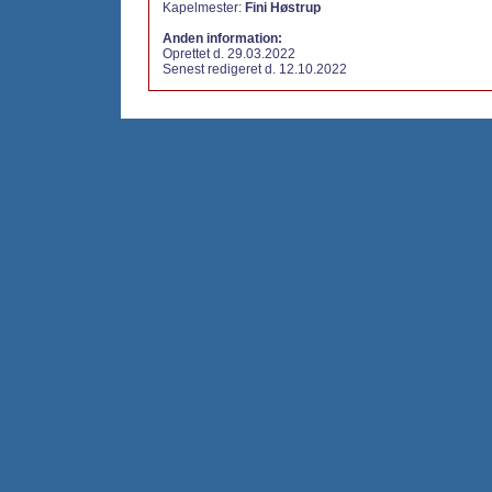
Kapelmester:
Fini Høstrup
Anden information:
Oprettet d. 29.03.2022
Senest redigeret d. 12.10.2022