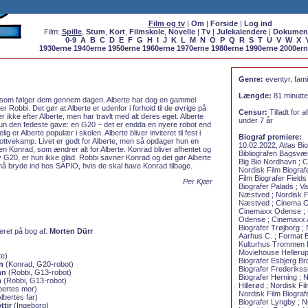
Film og tv
|
Om
|
Forside
|
Log ind
Film:
Spille
,
Stum
,
Kort
,
Filmskole
,
Novelle
|
Tv
|
Julekalendere
|
Dokumen
0-9
A
B
C
D
E
F
G
H
I
J
K
L
M
N
O
P
Q
R
S
T
U
V
W
X
1930erne
1940erne
1950erne
1960erne
1970erne
1980erne
1990erne
2000er
Genre:
eventyr, famil
Længde:
81 minutte
, som følger dem gennem dagen. Alberte har dog en gammel
 Robbi. Det gør at Alberte er udenfor i forhold til de øvrige på
Censur:
Tilladt for 
 ikke efter Alberte, men har travlt med alt deres eget. Alberte
under 7 år
 hun den fedeste gave: en G20 – det er endda en nyere robot end
 er Alberte populær i skolen. Alberte bliver inviteret til fest i
Biograf premiere:
ottvekamp. Livet er godt for Alberte, men så opdager hun en
10.02.2022, Atlas Biog
n Konrad, som ændrer alt for Alberte. Konrad bliver afhentet og
Bibliografen Bagsvær
y G20, er hun ikke glad. Robbi savner Konrad og det gør Alberte
Big Bio Nordhavn ; 
må bryde ind hos SAPIO, hvis de skal have Konrad tilbage.
Nordisk Film Biograf
Film Biografer Fields
Per Kjær
Biografer Palads ; Va
Næstved ; Nordisk F
Næstved ; Cinema Ce
Cinemaxx Odense ; N
Odense ; Cinemaxx A
Biografer Trøjborg ; 
ret på bog af:
Morten Dürr
Aarhus C. ; Format Bi
Kulturhus Trommen 
Moviehouse Hellerup
te)
Biografer Esbjerg Br
n
(Konrad, G20-robot)
Biografer Frederikss
nn
(Robbi, G13-robot)
Biografer Herning ; N
n
(Robbi, G13-robot)
Hillerød ; Nordisk Fi
bertes mor)
Nordisk Film Biograf
lbertes far)
Biografer Lyngby ; N
ttir
(Ingeborg)