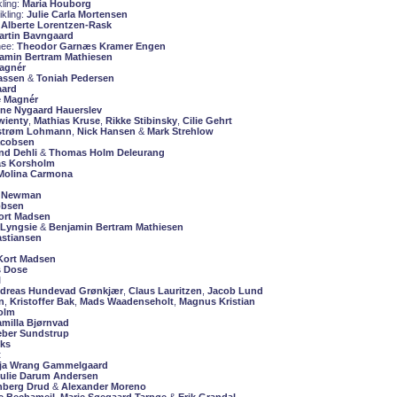
kling:
Maria Houborg
ikling:
Julie Carla Mortensen
:
Alberte Lorentzen-Rask
artin Bavngaard
inee:
Theodor Garnæs Kramer Engen
amin Bertram Mathiesen
agnér
assen
&
Toniah Pedersen
aard
 Magnér
ne Nygaard Hauerslev
wienty
,
Mathias Kruse
,
Rikke Stibinsky
,
Cilie Gehrt
strøm Lohmann
,
Nick Hansen
&
Mark Strehlow
acobsen
nd Dehli
&
Thomas Holm Deleurang
s Korsholm
 Molina Carmona
 Newman
obsen
Kort Madsen
 Lyngsie
&
Benjamin Bertram Mathiesen
stiansen
 Kort Madsen
s Dose
l
dreas Hundevad Grønkjær
,
Claus Lauritzen
,
Jacob Lund
n
,
Kristoffer Bak
,
Mads Waadenseholt
,
Magnus Kristian
olm
milla Bjørnvad
eber Sundstrup
cks
t
eja Wrang Gammelgaard
ulie Darum Andersen
nberg Drud
&
Alexander Moreno