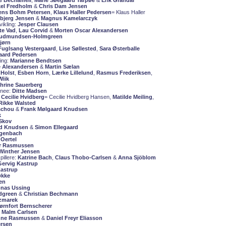
ne Bechameil
,
Marie Søegaard Tarpøe
&
Erik Grandal
kel Fredholm
&
Chris Dam Jensen
ens Bohm Petersen
,
Klaus Haller Pedersen
= Klaus Haller
bjerg Jensen
&
Magnus Kamelarczyk
vikling:
Jesper Clausen
te Vad
,
Lau Corvid
&
Morten Oscar Alexandersen
Gudmundsen-Holmgreen
jørn
Fuglsang Vestergaard
,
Lise Søllested
,
Sara Østerballe
gaard Pedersen
ing:
Marianne Bendtsen
 Alexandersen
&
Martin Sælan
Holst
,
Esben Horn
,
Lærke Lillelund
,
Rasmus Frederiksen
,
Wiik
hrine Sauerberg
inee:
Ditte Madsen
:
Cecilie Hvidberg
= Cecilie Hvidberg Hansen,
Matilde Meiling
,
Rikke Walsted
schou
&
Frank Mølgaard Knudsen
k
 Skov
rd Knudsen
&
Simon Ellegaard
ngenbach
Oertel
r Rasmussen
inther Jensen
illere:
Katrine Bach
,
Claus Thobo-Carlsen
&
Anna Sjöblom
 Gervig Kastrup
Kastrup
økke
en
nas Ussing
dgreen
&
Christian Bechmann
zmarek
ørnfort Bernscherer
 Malm Carlsen
ne Rasmussen
&
Daniel Freyr Eliasson
ersen