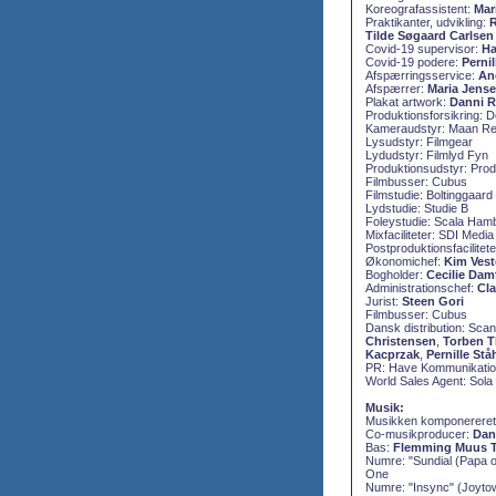
Koreografassistent:
Mar
Praktikanter, udvikling:
R
Tilde Søgaard Carlsen
Covid-19 supervisor:
Ha
Covid-19 podere:
Perni
Afspærringsservice:
An
Afspærrer:
Maria Jens
Plakat artwork:
Danni R
Produktionsforsikring:
Kameraudstyr: Maan Re
Lysudstyr: Filmgear
Lydudstyr: Filmlyd Fyn
Produktionsudstyr: Prod
Filmbusser: Cubus
Filmstudie: Boltinggaard
Lydstudie: Studie B
Foleystudie: Scala Ham
Mixfaciliteter: SDI Media
Postproduktionsfacilitet
Økonomichef:
Kim Vest
Bogholder:
Cecilie Dam
Administrationschef:
Cl
Jurist:
Steen Gori
Filmbusser: Cubus
Dansk distribution:
Scan
Christensen
,
Torben T
Kacprzak
,
Pernille St
PR:
Have Kommunikatio
World Sales Agent:
Sola
Musik:
Musikken komponereret 
Co-musikproducer:
Dan
Bas:
Flemming Muus T
Numre: "Sundial (Papa o
One
Numre: "Insync" (Joytow