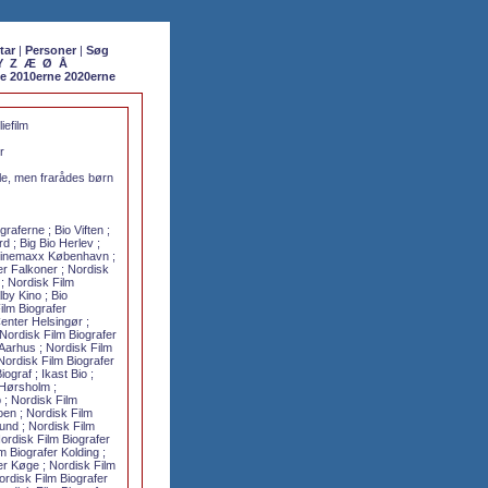
tar
|
Personer
|
Søg
Y
Z
Æ
Ø
Å
ne
2010erne
2020erne
iefilm
r
alle, men frarådes børn
raferne ; Bio Viften ;
d ; Big Bio Herlev ;
Cinemaxx København ;
er Falkoner ; Nordisk
 ; Nordisk Film
lby Kino ; Bio
ilm Biografer
nter Helsingør ;
ordisk Film Biografer
arhus ; Nordisk Film
Nordisk Film Biografer
ograf ; Ikast Bio ;
Hørsholm ;
 ; Nordisk Film
oen ; Nordisk Film
und ; Nordisk Film
ordisk Film Biografer
lm Biografer Kolding ;
er Køge ; Nordisk Film
ordisk Film Biografer