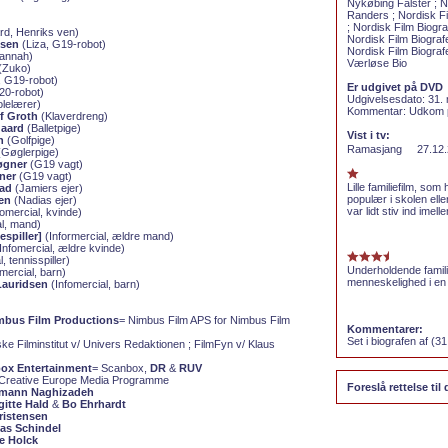
Nykøbing Falster ; N
Randers ; Nordisk Fi
; Nordisk Film Biogr
rd, Henriks ven)
Nordisk Film Biografe
ksen
(Liza, G19-robot)
Nordisk Film Biograf
annah)
Værløse Bio
(Zuko)
, G19-robot)
Er udgivet på DVD
20-robot)
Udgivelsesdato: 31.
lelærer)
Kommentar: Udkom p
f Groth
(Klaverdreng)
gaard
(Balletpige)
Vist i tv:
n
(Golfpige)
Ramasjang
27.12.
Gøglerpige)
øgner
(G19 vagt)
ner
(G19 vagt)
Lille familiefilm, so
vad
(Jamiers ejer)
populær i skolen elle
en
(Nadias ejer)
var lidt stiv ind imell
omercial, kvinde)
al, mand)
spiller]
(Informercial, ældre mand)
Infomercial, ældre kvinde)
, tennisspiller)
Underholdende famili
mercial, barn)
menneskelighed i en
Lauridsen
(Infomercial, barn)
mbus Film Productions
= Nimbus Film APS for Nimbus Film
Kommentarer:
Set i biografen af (3
ke Filminstitut v/ Univers Redaktionen ; FilmFyn v/ Klaus
ox Entertainment
= Scanbox,
DR
&
RUV
Creative Europe Media Programme
Foreslå rettelse til
rmann Naghizadeh
gitte Hald
&
Bo Ehrhardt
ristensen
s Schindel
e Holck