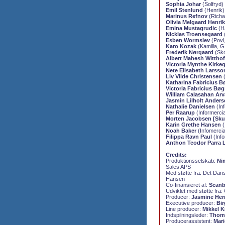
Sophia Johar
(Solfryd)
Emil Stenlund
(Henrik)
Marinus Refnov
(Richa
Olivia Melgaard Henri
Emina Mustagrudic
(H
Nicklas Troensegaard
Esben Wormslev
(Povl
Karo Kozak
(Kamilla, G
Frederik Nørgaard
(Sko
Albert Mahesh Witthof
Victoria Mynthe Kirke
Nete Elisabeth Larsso
Liv Vilde Christensen
(
Katharina Fabricius B
Victoria Fabricius Bøg
William Calasahan Ar
Jasmin Lilholt Anders
Nathalie Danielsen
(Inf
Per Raarup
(Informerci
Morten Jacobsen [Skue
Karin Grethe Hansen
(
Noah Baker
(Infomercial
Filippa Ravn Paul
(Info
Anthon Teodor Parra 
Credits:
Produktionsselskab:
Ni
Sales APS
Med støtte fra:
Det Dans
Hansen
Co-finansieret af:
Scanb
Udviklet med støtte fra:
Producer:
Jasmine He
Executive producer:
Bir
Line producer:
Mikkel K
Indspilningsleder:
Thoma
Producerassistent:
Mari