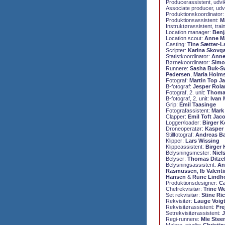
Producerassistent, udvi
Associate producer, udv
Produktionskoordinator
Produktionsassistent:
M
Instruktørassistent, tra
Location manager:
Benj
Location scout:
Anne M
Casting:
Tine Sætter-L
Scripter:
Karina Skovg
Statistkoordinator:
Anne
Børnekoordinator:
Simo
Runnere:
Sasha Buk-S
Pedersen
,
Maria Holm
Fotograf:
Martin Top J
B-fotograf:
Jesper Rola
Fotograf, 2. unit:
Thoma
B-fotograf, 2. unit:
Ivan
Grip:
Emil Taasinge
Fotografassistent:
Mark
Clapper:
Emil Toft Jac
Logger/loader:
Birger 
Droneoperatør:
Kasper
Stillfotograf:
Andreas Ba
Klipper:
Lars Wissing
Klippeassistent:
Birger
Belysningsmester:
Niel
Belyser:
Thomas Ditze
Belysningsassistent:
An
Rasmussen
,
Ib Valenti
Hansen
&
Rune Lindh
Produktionsdesigner:
Ca
Chefrekvisitør:
Trine W
Set rekvisitør:
Stine Ri
Rekvisitør:
Lauge Voig
Rekvisitørassistent:
Fr
Setrekvisitørassistent:
J
Regi-runnere:
Mie Stee