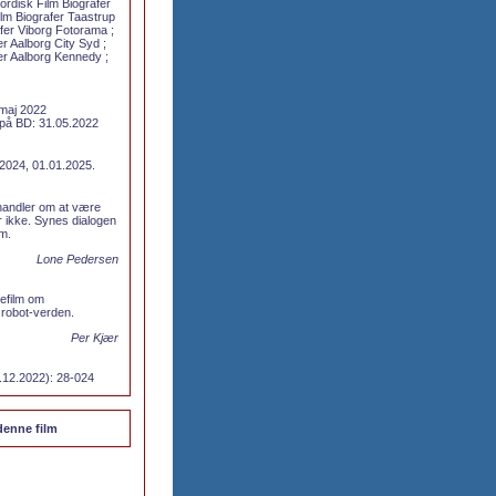
ordisk Film Biografer
lm Biografer Taastrup
afer Viborg Fotorama ;
r Aalborg City Syd ;
er Aalborg Kennedy ;
 maj 2022
å BD: 31.05.2022
2024, 01.01.2025.
m handler om at være
r ikke. Synes dialogen
em.
Lone Pedersen
efilm om
 robot-verden.
Per Kjær
1.12.2022): 28-024
 denne film