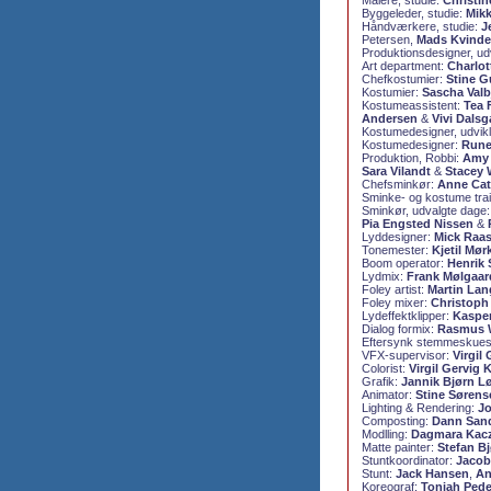
Malere, studie:
Christi
Byggeleder, studie:
Mik
Håndværkere, studie:
J
Petersen,
Mads Kvinde
Produktionsdesigner, ud
Art department:
Charlot
Chefkostumier:
Stine 
Kostumier:
Sascha Valb
Kostumeassistent:
Tea 
Andersen
&
Vivi Dals
Kostumedesigner, udvikl
Kostumedesigner:
Rune
Produktion, Robbi:
Amy 
Sara Vilandt
&
Stacey 
Chefsminkør:
Anne Cat
Sminke- og kostume tra
Sminkør, udvalgte dage
Pia Engsted Nissen
&
Lyddesigner:
Mick Raa
Tonemester:
Kjetil Mør
Boom operator:
Henrik
Lydmix:
Frank Mølgaa
Foley artist:
Martin La
Foley mixer:
Christoph 
Lydeffektklipper:
Kaspe
Dialog formix:
Rasmus W
Eftersynk stemmeskuesp
VFX-supervisor:
Virgil
Colorist:
Virgil Gervig 
Grafik:
Jannik Bjørn L
Animator:
Stine Sørens
Lighting & Rendering:
Jo
Composting:
Dann San
Modlling:
Dagmara Kac
Matte painter:
Stefan Bj
Stuntkoordinator:
Jacob
Stunt:
Jack Hansen
,
An
Koreograf:
Toniah Ped