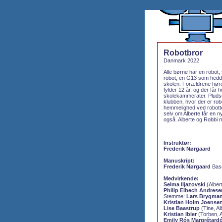
Robotbror
Danmark 2022
Alle børne har en robot
robot, en G13 som hedder
skolen. Forældrene hører
fylder 12 år, og der får
skolekammerater. Pludselig
klubben, hvor der er rob
hemmelighed ved robotte
selv om Alberte får en n
også. Alberte og Robbi 
Instruktør:
Frederik Nørgaard
Manuskript:
Frederik Nørgaard
Base
Medvirkende:
Selma Iljazovski
(Alber
Philip Elbech Andrese
Stemme:
Lars Brygma
Kristian Holm Joense
Lise Baastrup
(Tine, Al
Kristian Ibler
(Torben, A
Emily Rós Margrétardó