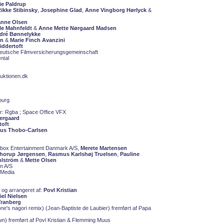
ie Paldrup
ikke Stibinsky
,
Josephine Glad
,
Anne Vingborg Hørlyck
&
nne Olsen
lle Mahnfeldt
&
Anne Mette Nørgaard Madsen
dré Bønnelykke
en
&
Marie Finch Avanzini
iddertoft
 Deutsche Filmversicherungsgemeinschaft
ntal
uktionen.dk
burg
er: Rgba ; Space Office VFX
ergaard
toft
aus Thobo-Carlsen
box Entertainment Danmark A/S,
Merete Martensen
horup Jørgensen
,
Rasmus Karlshøj Truelsen
,
Pauline
åhlström
&
Mette Olsen
n A/S
 Media
og arrangeret af:
Povl Kristian
iel Nielsen
ranberg
ne's nagori remix) (Jean-Baptiste de Laubier) fremført af Papa
n) fremført af Povl Kristian & Flemming Muus