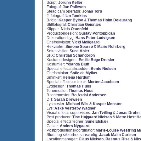
Script:
Jorunn Keller
Fotograf:
Jan Pallesen
Steadicam operatør:
Jonas Torp
2. fotograf:
Ian Tomkins
B-foto:
Kasper Bylov
&
Thomas Holm Deleurang
Stillfotograf:
Christian Geisnæs
Klipper:
Niels Ostenfeld
Productiondesign:
Gustav Pontoppidan
Dekorationsbyg:
Hans Peter Ludvigsen
Chefrekvisitør:
Vicki Møllgaard
Rekvisitør:
Simone Sparsø
&
Marie Rohrberg
Setrekvisitør:
Sune Ahler
SFX:
Christian Schandorph
Kostumedesigner:
Emilie Bøge Dresler
Kostumier:
Yolanda Bluff
Special effects skrædder:
Bente Nielsen
Chefsminkør:
Sofie de Mylius
Sminkør:
Helena Hørdum
Special effects sminkør:
Morten Jacobsen
Lyddesign:
Thomas Huus
Tonemester:
Thomas Huus
B-tonemester:
Bo Asdal Andersen
DIT:
Sarah Drewsen
Lysmester:
Michael Wils
&
Kasper Mønster
Lys:
Aske Vesterby Wagner
Visual effects supervisors:
Jan Tvilling
&
Jonas Drehn
Post producer:
Tine Højgaard Nielsen
&
Mette Høst H
Special effects tegner:
Sune Elskær
Caster:
Anders Nygaard
Postproduktionskoordinator:
Marie-Louise Westring 
Stunt- og sikkerhedsansvarlig:
Jacob Malm Carlsen
Locationmanager:
Claus Nielsen
,
Rasmus Rise
&
Nic