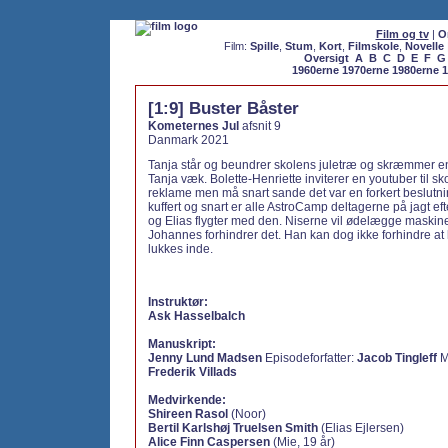
Film og tv
|
O
Film:
Spille
,
Stum
,
Kort
,
Filmskole
,
Novelle
Oversigt
A
B
C
D
E
F
G
1960erne
1970erne
1980erne
1
[1:9] Buster Båster
Kometernes Jul
afsnit 9
Danmark 2021
Tanja står og beundrer skolens juletræ og skræmmer en
Tanja væk. Bolette-Henriette inviterer en youtuber til sk
reklame men må snart sande det var en forkert beslutn
kuffert og snart er alle AstroCamp deltagerne på jagt ef
og Elias flygter med den. Niserne vil ødelægge maskin
Johannes forhindrer det. Han kan dog ikke forhindre at 
lukkes inde.
Instruktør:
Ask Hasselbalch
Manuskript:
Jenny Lund Madsen
Episodeforfatter:
Jacob Tingleff
M
Frederik Villads
Medvirkende:
Shireen Rasol
(Noor)
Bertil Karlshøj Truelsen Smith
(Elias Ejlersen)
Alice Finn Caspersen
(Mie, 19 år)