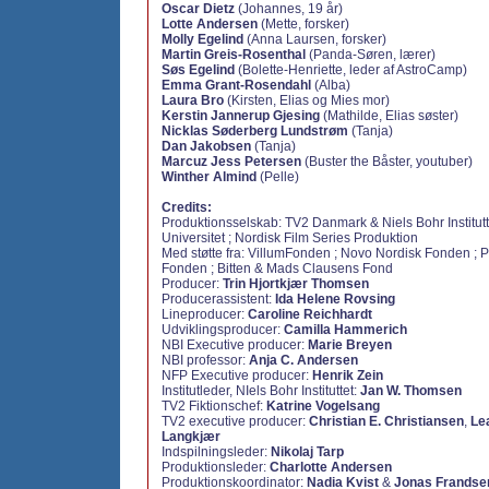
Oscar Dietz
(Johannes, 19 år)
Lotte Andersen
(Mette, forsker)
Molly Egelind
(Anna Laursen, forsker)
Martin Greis-Rosenthal
(Panda-Søren, lærer)
Søs Egelind
(Bolette-Henriette, leder af AstroCamp)
Emma Grant-Rosendahl
(Alba)
Laura Bro
(Kirsten, Elias og Mies mor)
Kerstin Jannerup Gjesing
(Mathilde, Elias søster)
Nicklas Søderberg Lundstrøm
(Tanja)
Dan Jakobsen
(Tanja)
Marcuz Jess Petersen
(Buster the Båster, youtuber)
Winther Almind
(Pelle)
Credits:
Produktionsselskab:
TV2 Danmark & Niels Bohr Institut
Universitet ; Nordisk Film Series Produktion
Med støtte fra: VillumFonden ; Novo Nordisk Fonden ;
Fonden ; Bitten & Mads Clausens Fond
Producer:
Trin Hjortkjær Thomsen
Producerassistent:
Ida Helene Rovsing
Lineproducer:
Caroline Reichhardt
Udviklingsproducer:
Camilla Hammerich
NBI Executive producer:
Marie Breyen
NBI professor:
Anja C. Andersen
NFP Executive producer:
Henrik Zein
Institutleder, NIels Bohr Instituttet:
Jan W. Thomsen
TV2 Fiktionschef:
Katrine Vogelsang
TV2 executive producer:
Christian E. Christiansen
,
Le
Langkjær
Indspilningsleder:
Nikolaj Tarp
Produktionsleder:
Charlotte Andersen
Produktionskoordinator:
Nadia Kvist
&
Jonas Frandse