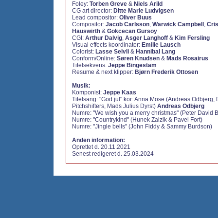
Foley:
Torben Greve
&
Niels Arild
CG art director:
Ditte Marie Ludvigsen
Lead compositor:
Oliver Buus
Compositor:
Jacob Carlsson
,
Warwick Campbell
,
Cris
Hauswirth
&
Gokcecan Gursoy
CGI:
Arthur Dalvig
,
Asger Langhoff
&
Kim Fersling
VIsual effects koordinator:
Emilie Lausch
Colorist:
Lasse Selvli
&
Hannibal Lang
Conform/Online:
Søren Knudsen
&
Mads Rosairus
Titelsekvens:
Jeppe Bingestam
Resume & next klipper:
Bjørn Frederik Ottosen
Musik:
Komponist:
Jeppe Kaas
Titelsang: "God jul" kor: Anna Mose (Andreas Odbjerg, 
Pitchshifters, Mads Julius Dyrst)
Andreas Odbjerg
Numre: "We wish you a merry christmas" (Peter David 
Numre: "Countrykind" (Hunek Zalzik & Pavel Fort)
Numre: "Jingle bells" (John Fiddy & Sammy Burdson)
Anden information:
Oprettet d. 20.11.2021
Senest redigeret d. 25.03.2024