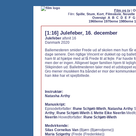
Film og tv
|
O
Film:
Spille
,
Stum
,
Kort
,
Filmskole
,
Novelle
Oversigt
A
B
C
D
E
F
G
1960erne
1970erne
1980erne
1
[1:16] Julefeber, 16. december
Julefeber
afsnit 16
Danmark 2020
Ballemesteren smider Frede ud af skolen men hun får e
dage senere. Den rigtige Vincent er dukket op og balle
ham til at hjælpe med at få Frede til at fejle. Far havde f
men der er ingen. Alligevel tager familien hjem til lejli
Slikpinden ud. Balletmesteren taler med et udstoppet eg
Gro mener musikken fra båndet er mor der kommuniker
han ikke har et spejlbillede.
Instruktør:
Natasha Arthy
Manuskript:
Episodeforfatter:
Rune Schjøtt-Wieth
,
Natasha Arthy
S
Arthy
,
Rune Schjøtt-Wieth
&
Mette Eike Neerlin
Medfor
Neerlin
Hovedforfatter:
Rune Schjøtt-Wieth
Medvirkende:
Silas Cornelius Van
(Bjørn (Bjørnstjerne))
Maria Szigethy
(Frede (Frederikke))