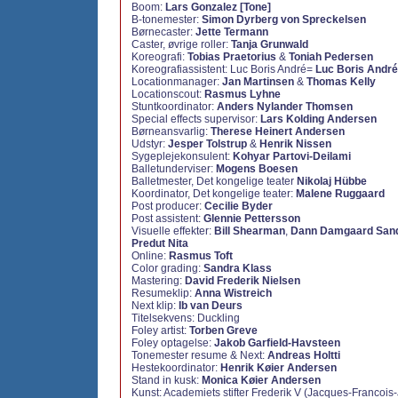
Boom:
Lars Gonzalez [Tone]
B-tonemester:
Simon Dyrberg von Spreckelsen
Børnecaster:
Jette Termann
Caster, øvrige roller:
Tanja Grunwald
Koreografi:
Tobias Praetorius
&
Toniah Pedersen
Koreografiassistent: Luc Boris André=
Luc Boris Andr
Locationmanager:
Jan Martinsen
&
Thomas Kelly
Locationscout:
Rasmus Lyhne
Stuntkoordinator:
Anders Nylander Thomsen
Special effects supervisor:
Lars Kolding Andersen
Børneansvarlig:
Therese Heinert Andersen
Udstyr:
Jesper Tolstrup
&
Henrik Nissen
Sygeplejekonsulent:
Kohyar Partovi-Deilami
Balletunderviser:
Mogens Boesen
Balletmester, Det kongelige teater
Nikolaj Hübbe
Koordinator, Det kongelige teater:
Malene Ruggaard
Post producer:
Cecilie Byder
Post assistent:
Glennie Pettersson
Visuelle effekter:
Bill Shearman
,
Dann Damgaard San
Predut Nita
Online:
Rasmus Toft
Color grading:
Sandra Klass
Mastering:
David Frederik Nielsen
Resumeklip:
Anna Wistreich
Next klip:
Ib van Deurs
Titelsekvens:
Duckling
Foley artist:
Torben Greve
Foley optagelse:
Jakob Garfield-Havsteen
Tonemester resume & Next:
Andreas Holtti
Hestekoordinator:
Henrik Køier Andersen
Stand in kusk:
Monica Køier Andersen
Kunst: Academiets stifter Frederik V (Jacques-Francois