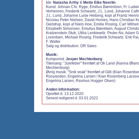
Ide:
Natasha Arthy
&
Mette Eike Neerlin
Kunst: Johnan Chr. Ryge, Emilius Bærentzen, Fr. Ludwi
Verhenren, Frederik Schwartz, J.L. Lund, Johanne Cath
J.L. Lund, Johanne Luise Heiberg, kopi af Frantz Henn
Nicolau Peter Nielsen, David Honies, Hans Christian 
Gielstrup, kopi af Niels Hoe, Emilie Rosing, Carl Wilh
Elisabeth Simonsen, Emulius Bæretsen, August Christi
Kratzenstein-Stub, Utilia Lenkiewitz. Peder Als, Adam Go
Lorentsen, Michael Rosing, Frederik Schwartz. Erik Pau
F. Walter
Salg og distribution:
DR Sales
Musik:
Komponist:
Jesper Mechlenburg
Titelsang: "Julefeber" fremført af Oh Land (Nanna Ølan
Mechlenburg)
Øvrig musik: "Snik snak" fremført af Gilli (Kian Rosenbe
Rooyanden, Engelina Larsen / Kian Rosenberg Larsso
Engelina Larsen, Rasmus Hugger Olsen)
Anden information:
Oprettet d. 13.12.2020
Senest redigeret d. 03.01.2022