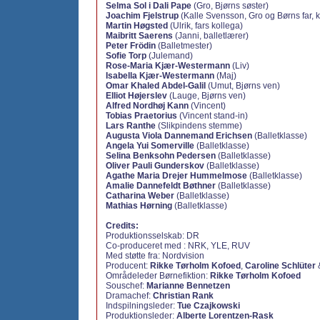
Selma Sol i Dali Pape
(Gro, Bjørns søster)
Joachim Fjelstrup
(Kalle Svensson, Gro og Børns far, 
Martin Høgsted
(Ulrik, fars kollega)
Maibritt Saerens
(Janni, balletlærer)
Peter Frödin
(Balletmester)
Sofie Torp
(Julemand)
Rose-Maria Kjær-Westermann
(Liv)
Isabella Kjær-Westermann
(Maj)
Omar Khaled Abdel-Galil
(Umut, Bjørns ven)
Elliot Højerslev
(Lauge, Bjørns ven)
Alfred Nordhøj Kann
(Vincent)
Tobias Praetorius
(Vincent stand-in)
Lars Ranthe
(Slikpindens stemme)
Augusta Viola Dannemand Erichsen
(Balletklasse)
Angela Yui Somerville
(Balletklasse)
Selina Benksohn Pedersen
(Balletklasse)
Oliver Pauli Gunderskov
(Balletklasse)
Agathe Maria Drejer Hummelmose
(Balletklasse)
Amalie Dannefeldt Bøthner
(Balletklasse)
Catharina Weber
(Balletklasse)
Mathias Hørning
(Balletklasse)
Credits:
Produktionsselskab: DR
Co-produceret med : NRK, YLE, RUV
Med støtte fra: Nordvision
Producent:
Rikke Tørholm Kofoed
,
Caroline Schlüter
Områdeleder Børnefiktion:
Rikke Tørholm Kofoed
Souschef:
Marianne Bennetzen
Dramachef:
Christian Rank
Indspilningsleder:
Tue Czajkowski
Produktionsleder:
Alberte Lorentzen-Rask