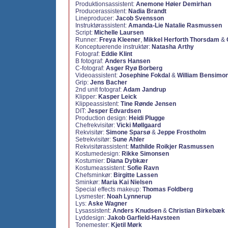
Produktionsassistent:
Anemone Høier Demirhan
Producerassistent:
Nadia Brandt
Lineproducer:
Jacob Svensson
Instruktørassistent:
Amanda-Lie Natalie Rasmussen
Script:
Michelle Laursen
Runner:
Freya Kleener
,
Mikkel Herforth Thorsdam
&
Konceptuerende instruktør:
Natasha Arthy
Fotograf:
Eddie Klint
B fotograf:
Anders Hansen
C-fotograf:
Asger Ryø Borberg
Videoassistent:
Josephine Fokdal
&
William Bensimo
Grip:
Jens Bacher
2nd unit fotograf:
Adam Jandrup
Klipper:
Kasper Leick
Klippeassistent:
Tine Rønde Jensen
DIT:
Jesper Edvardsen
Production design:
Heidi Plugge
Chefrekvisitør:
Vicki Møllgaard
Rekvisitør:
Simone Sparsø
&
Jeppe Frostholm
Setrekvisitør:
Sune Ahler
Rekvisitørassistent:
Mathilde Roikjer Rasmussen
Kostumedesign:
Rikke Simonsen
Kostumier:
Diana Dybkær
Kostumeassistent:
Sofie Ravn
Chefsminkør:
Birgitte Lassen
Sminkør:
Maria Kai Nielsen
Special effects makeup:
Thomas Foldberg
Lysmester:
Noah Lynnerup
Lys:
Aske Wagner
Lysassistent:
Anders Knudsen
&
Christian Birkebæk
Lyddesign:
Jakob Garfield-Havsteen
Tonemester:
Kjetil Mørk