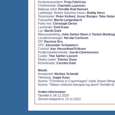
Kostumeassistent:
Freja Fabricius
Chefsminkør:
Charlotte Laustsen
Makeup artist:
Pernille Rud Hansen
Lyddesign: Bobby Salomon Hess=
Bobby Hess
Tonemester:
Peter Kofoed
,
Asser Borgen
,
Toke Gelar
Foleyartist:
Martin Langenbach
Foley mix:
Christoph Oertel
Lysmester:
Emil Kaae
Lys:
Martin Dahl
Manusudvikling:
John Stefan Olsen
&
Torben Munksg
Locationmanager:
Nicolai Carlsson
DIT:
Rasmus Bro
VFX:
Alexander Schepelern
Colorist:
Isac Hessellund Eriksen
Postproduktionsleder:
Jacob Clemmensen
Caster:
Tine Sætter-Lassen
Ekstra caster:
Tommy Duus
KOordinator:
Carsten Dahl
Musik:
Komponist:
Nicklas Schmidt
Titelsang:
Jeppe Kaas
Numre: "Christmas in Copenhagen" vokal Jesper Wing
Numre: "Sikken voldsom trængsel og alarm" fremført af 
Anden information:
Oprettet d. 06.12.2020
Senest redigeret d. 15.11.2022