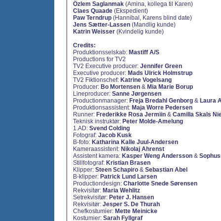
Özlem Saglanmak
(Amina, kollega til Karen)
Claes Quaade
(Ekspedient)
Paw Terndrup
(Hannibal, Karens blind date)
Jens Sætter-Lassen
(Mandlig kunde)
Katrin Weisser
(Kvindelig kunde)
Credits:
Produktionsselskab:
Mastiff A/S
Productions for TV2
TV2 Executive producer:
Jennifer Green
Executive producer:
Mads Ulrick Holmstrup
TV2 Fiktionschef:
Katrine Vogelsang
Producer:
Bo Mortensen
&
Mia Marie Borup
Lineproducer:
Sanne Jørgensen
Productionmanager:
Freja Bredahl Genborg
&
Laura 
Produktionsassistent:
Maja Worre Pedersen
Runner:
Frederikke Rosa Jermiin
&
Camilla Skals Ni
Teknisk instruktør:
Peter Molde-Amelung
1.AD:
Svend Colding
Fotograf:
Jacob Kusk
B-foto:
Katharina Kalle Juul-Andersen
Kameraassistent:
Nikolaj Ahrenst
Assistent kamera:
Kasper Weng Andersson
&
Sophus
Stillfotograf:
Kristian Brasen
Klipper:
Steen Schapiro
&
Sebastian Abel
B-klipper:
Patrick Lund Larsen
Productiondesign:
Charlotte Snede Sørensen
Rekvisitør:
Maria Wehlitz
Setrekvisitør:
Peter J. Hansen
Rekvisitør:
Jesper S. De Thurah
Chefkostumier:
Mette Meinicke
Kostumier:
Sarah Fyllgraf