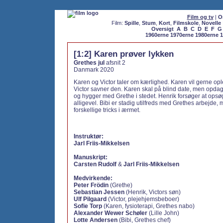
Film og tv
|
O
Film:
Spille
,
Stum
,
Kort
,
Filmskole
,
Novelle
Oversigt
A
B
C
D
E
F
G
1960erne
1970erne
1980erne
1
[1:2] Karen prøver lykken
Grethes jul
afsnit 2
Danmark 2020
Karen og Victor taler om kærlighed. Karen vil gerne o
Victor savner den. Karen skal på blind date, men opdag
og hygger med Grethe i stedet. Henrik forsøger at opsøg
alligevel. Bibi er stadig utilfreds med Grethes arbejde,
forskellige tricks i ærmet.
Instruktør:
Jarl Friis-Mikkelsen
Manuskript:
Carsten Rudolf
&
Jarl Friis-Mikkelsen
Medvirkende:
Peter Frödin
(Grethe)
Sebastian Jessen
(Henrik, Victors søn)
Ulf Pilgaard
(Victor, plejehjemsbeboer)
Sofie Torp
(Karen, fysioterapi, Grethes nabo)
Alexander Wewer Schøler
(Lille John)
Lotte Andersen
(Bibi, Grethes chef)