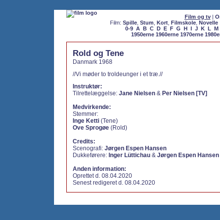
Film og tv
|
O
Film:
Spille
,
Stum
,
Kort
,
Filmskole
,
Novelle
0-9
A
B
C
D
E
F
G
H
I
J
K
L
M
1950erne
1960erne
1970erne
1980e
Rold og Tene
Danmark 1968
//Vi møder to troldeunger i et træ.//
Instruktør:
Tilrettelæggelse:
Jane Nielsen
&
Per Nielsen [TV]
Medvirkende:
Stemmer:
Inge Ketti
(Tene)
Ove Sprogøe
(Rold)
Credits:
Scenografi:
Jørgen Espen Hansen
Dukkeførere:
Inger Lüttichau
&
Jørgen Espen Hansen
Anden information:
Oprettet d. 08.04.2020
Senest redigeret d. 08.04.2020