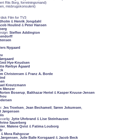
rt Riis Borg, forretningsmand)
en, misbrugskonsulent)
disk Film for TV3
dholm
&
Henrik Jongdahl
acob Houlind
&
Peter Hansen
lberg
esign:
Steffen Addington
kendorff
stensen
ers Nygaard
ev
Nørgaard
Emil Hye-Knudsen
tte Rørbye Ågaard
ck
m Christensen
&
Franz A. Borde
Find
sen
ael Kreutzmann
n Menzer
Morten Boserup
,
Balthazar Hertel
&
Kasper Kruuse-Jensen
chou
edersen
e:
Jes Troelsen
,
Jean Bechameil
,
Søren Jokumsen
,
d Jørgensen
iis
svarlig:
Jytte Uhrbrand
&
Lise Steinhausen
hrine Sauerberg
ier
,
Malene Qvist
&
Fatima Louborg
dr
&
Mora Rahgozar
 Jørgensen
,
Julie Balle Korsgaard
&
Jacob Beck