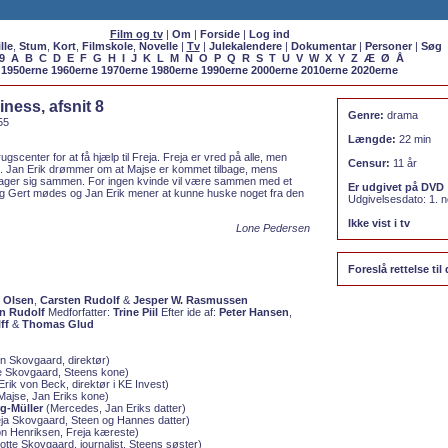
Film og tv
|
Om
|
Forside
|
Log ind
lle
,
Stum
,
Kort
,
Filmskole
,
Novelle
|
Tv
|
Julekalendere
|
Dokumentar
|
Personer
|
Søg
9
A
B
C
D
E
F
G
H
I
J
K
L
M
N
O
P
Q
R
S
T
U
V
W
X
Y
Z
Æ
Ø
Å
1950erne
1960erne
1970erne
1980erne
1990erne
2000erne
2010erne
2020erne
iness, afsnit 8
Genre:
drama
55
Længde:
22 min
gscenter for at få hjælp til Freja. Freja er vred på alle, men
Censur:
11 år
n. Jan Erik drømmer om at Majse er kommet tilbage, mens
tager sig sammen. For ingen kvinde vil være sammen med et
Er udgivet på DVD
og Gert mødes og Jan Erik mener at kunne huske noget fra den
Udgivelsesdato: 1.
Ikke vist i tv
Lone Pedersen
Foreslå rettelse til 
 Olsen
,
Carsten Rudolf
&
Jesper W. Rasmussen
n Rudolf
Medforfatter:
Trine Piil
Efter ide af:
Peter Hansen
,
ff
&
Thomas Glud
n Skovgaard, direktør)
 Skovgaard, Steens kone)
rik von Beck, direktør i KE Invest)
Majse, Jan Eriks kone)
g-Müller
(Mercedes, Jan Eriks datter)
ja Skovgaard, Steen og Hannes datter)
n Henriksen, Freja kæreste)
otte Skovgaard, journalist, Steens søster)