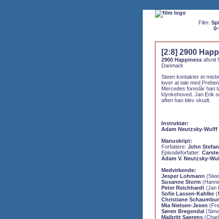
Film:
Spi
0-
[2:8] 2900 Happ
2900 Happiness
afsnit 
Danmark
Steen kontakter et misbru
lover at tale med Prebe
Mercedes foreslår han 
klynkehoved. Jan Erik 
aften han blev skudt.
Instruktør:
Adam Neutzsky-Wulff
Manuskript:
Forfattere:
John Stefan
Episodeforfatter:
Carste
Adam V. Neutzsky-Wul
Medvirkende:
Jesper Lohmann
(Stee
Susanne Storm
(Hanne
Peter Reichhardt
(Jan E
Sofie Lassen-Kahlke
(
Christiane Schaumbur
Mia Nielsen-Jexen
(Fre
Søren Bregendal
(Simo
Maibritt Saerens
(Charl