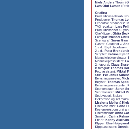
Niels Anders Thorn
(Ge
Lars Oluf Larsen
(Preb
Credits:
Produktionsselskab: Nor
Producere:
Thomas Ly
Executive producers:
J
TV3 redaktør:
Lars Fei
Produktionschef & Lydd
Chefklipper:
Ghita Bec
Fotograf:
Michael Chri
Scenograf:
Søren Gam
Caster: Casteriet v/
And
1.a.d.:
Eigil Jacobsen
2.a.d.:
Peter Brøndersl
Scripter:
Katrine Kjær 
Manuskriptkoordinator:
Manuskriptassistent:
Lo
2. fotograf:
Claus Sisse
B-fotograf:
Thomas Hol
Foto assistent:
Mikkel 
Stills:
Per Janus Søren
Belysningsmester:
Mich
Belyser:
Thomas Spoo
Belysningsassistenter:
Scenemester:
Søren S
Set rekvisitør:
Mikael P
Set byggeri: Stoltze
Dekoration og set maler
Liselotte Møller
&
Kjel
Chefkostumier:
Lone Fr
Kostumier/sponsorat an
Chefsminkør:
Anne Cat
Sminkør:
Carina Rehme
Frisør:
Kenny Aleksan
Klipper:
Else Højsgaard
Klippeassistent:
Dennis