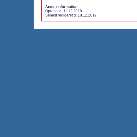
Anden information:
Oprettet d. 11.12.2018
Senest redigeret d. 18.12.2019