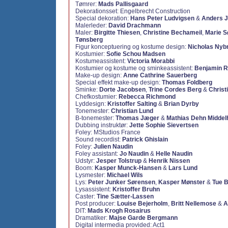
Tømrer:
Mads Pallisgaard
Dekorationsset:
Engelbrecht Construction
Special dekoration:
Hans Peter Ludvigsen
&
Anders 
Malerleder:
David Drachmann
Maler:
Birgitte Thiesen
,
Christine Bechameil
,
Marie S
Tønsberg
Figur konceptuering og kostume design:
Nicholas Nyb
Kostumier:
Sofie Schou Madsen
Kostumeassistent:
Victoria Morabbi
Kostumier og kostume og sminkeassistent:
Benjamin 
Make-up design:
Anne Cathrine Sauerberg
Special effekt make-up design:
Thomas Foldberg
Sminke:
Dorte Jacobsen
,
Trine Cordes Berg
&
Christ
Chefkostumier:
Rebecca Richmond
Lyddesign:
Kristoffer Salting
&
Brian Dyrby
Tonemester:
Christian Lund
B-tonemester:
Thomas Jæger
&
Mathias Dehn Middel
Dubbing instruktør:
Jette Sophie Sievertsen
Foley: MStudios France
Sound recordist:
Patrick Ghislain
Foley:
Julien Naudin
Foley assistant:
Jo Naudin
&
Helle Naudin
Udstyr:
Jesper Tolstrup
&
Henrik Nissen
Boom:
Kasper Munck-Hansen
&
Lars Lund
Lysmester:
Michael Wils
Lys:
Peter Junker Sørensen
,
Kasper Mønster
&
Tue 
Lysassistent:
Kristoffer Bruhn
Caster:
Tine Sætter-Lassen
Post producer:
Louise Bejerholm
,
Britt Nellemose
&
A
DIT:
Mads Krogh Rosairus
Dramatiker:
Majse Garde Bergmann
Digital intermedia provided:
Act1