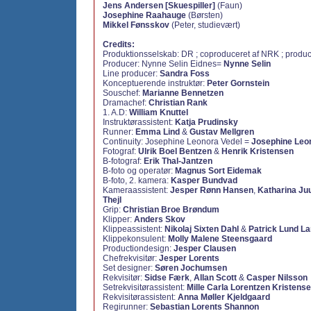
Jens Andersen [Skuespiller]
(Faun)
Josephine Raahauge
(Børsten)
Mikkel Fønsskov
(Peter, studievært)
Credits:
Produktionsselskab: DR ; coproduceret af NRK ; produ
Producer: Nynne Selin Eidnes=
Nynne Selin
Line producer:
Sandra Foss
Konceptuerende instruktør:
Peter Gornstein
Souschef:
Marianne Bennetzen
Dramachef:
Christian Rank
1. A.D:
William Knuttel
Instruktørassistent:
Katja Prudinsky
Runner:
Emma Lind
&
Gustav Mellgren
Continuity: Josephine Leonora Vedel =
Josephine Leo
Fotograf:
Ulrik Boel Bentzen
&
Henrik Kristensen
B-fotograf:
Erik Thal-Jantzen
B-foto og operatør:
Magnus Sort Eidemak
B-foto, 2. kamera:
Kasper Bundvad
Kameraassistent:
Jesper Rønn Hansen
,
Katharina Ju
Thejl
Grip:
Christian Broe Brøndum
Klipper:
Anders Skov
Klippeassistent:
Nikolaj Sixten Dahl
&
Patrick Lund L
Klippekonsulent:
Molly Malene Steensgaard
Productiondesign:
Jesper Clausen
Chefrekvisitør:
Jesper Lorents
Set designer:
Søren Jochumsen
Rekvisitør:
Sidse Færk
,
Allan Scott
&
Casper Nilsson
Setrekvisitørassistent:
Mille Carla Lorentzen Kristens
Rekvisitørassistent:
Anna Møller Kjeldgaard
Regirunner:
Sebastian Lorents Shannon