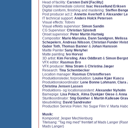
Head of facility:
Carsten Dahl [Facility]
Digital intermediate colorist:
Isac Hessellund Eriksen
Digital conform, finishing and mastering:
Steffen Beng
Post producer act 2:
Annette Averhoff
&
Alexander Le
IT technical support:
Anders Holck Petersen
Visual effects:
Tobvrx
Visual effekts supervisor:
Simon Sandin
CG Supervisor:
Christian Sjöstedt
Onset supervisor:
Peter Martin Hartwig
Compositor:
Mario Maruska
,
Dann Sandgren
,
Melissa
Schepelern
,
Andreas Nilsson
,
Christian Funder Hvis
Gabor Toth
,
Thomas Banner
&
Johan Hansson
Maitte Painter
Sany Menyhei
Matte painting:
Ivo Horvat
3D artist:
Kim Fersling
,
Alex Oddbratt
&
Simon Bergst
VFX editor:
Rasmus Bro
VFX producer:
Nina Strøm
&
Christina Jæger
Research:
Tina Schembecker
Location manager:
Rasmus Christoffersen
Produktionsleder, forproduktion:
Louise Kjær Kuscu
Produktionskoordinator:
Lene Bonne Lohmann
,
Clara 
Christina Jensen Lassen
Produktions- og locationassistent:
Alexander Nyholm
Barnepige:
Lisa Polack
,
Alma Dyekjær Giese
&
Anna
Stuntkoordinator:
Stig Günther
&
Martin Kallesøe Gra
Ideudvikling:
David Sandreuter
Production Service Polen:
No Sugar Film V. Marta Habo
Musik:
Komponist: Jesper Mechlenburg
Titelsang: "Tag mig med" fremført af Mads Langer (Ras
Mads Langer)