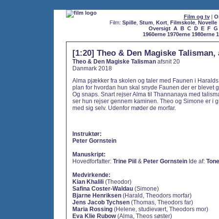
Film og tv
|
O
Film:
Spille
,
Stum
,
Kort
,
Filmskole
,
Novelle
Oversigt
A
B
C
D
E
F
G
1960erne
1970erne
1980erne
1
[1:20] Theo & Den Magiske Talisman, 
Theo & Den Magiske Talisman
afsnit 20
Danmark 2018
Alma pjækker fra skolen og taler med Faunen i Harald
plan for hvordan hun skal snyde Faunen der er blevet g
Og snaps. Snart rejser Alma til Thannanaya med talisma
ser hun rejser gennem kaminen. Theo og Simone er i 
med sig selv. Udenfor møder de morfar.
Instruktør:
Peter Gornstein
Manuskript:
Hovedforfatter:
Trine Piil
&
Peter Gornstein
Ide af:
Tone
Medvirkende:
Kian Khalili
(Theodor)
Safina Coster-Waldau
(Simone)
Bjarne Henriksen
(Harald, Theodors morfar)
Jens Jacob Tychsen
(Thomas, Theodors far)
Maria Rossing
(Helene, studievært, Theodors mor)
Eva Klie Rubow
(Alma, Theos søster)