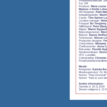
Produktionssleksab:
SA
For:
DR
Producer:
Meta Louise
Madsen
&
Emilie Lebe
DR Redaktør:
Pelle Møl
Indspilningsleder:
Marti
Caster:
Tine Sætter-L
Location manager:
Niel
Fotograf:
Bo Tengberg
Stillfotograf:
Peter Bjerg
Klipper:
Martin Nygaard
Belysningsmester:
Mort
Belyser:
Danny Steffe
Tonemester:
Simum Li
Production designer:
Fel
Chefsminkør:
Mickaela
Chefkostumier:
Anna Ca
Rekvisitør:
Pernille Ny
Stuntkoordinator:
Denni
VFX:
Lumafilm
Colorgrading:
Christia
Postproduktionsfacilitet
Musik:
Komponist:
Katinka Bo
Musiksupervisor:
GL Mu
Numre: "Oda Omvendt" f
Numre: "Intet er som det
Anden information:
Oprettet d. 20.11.2018
Senest redigeret d. 12.