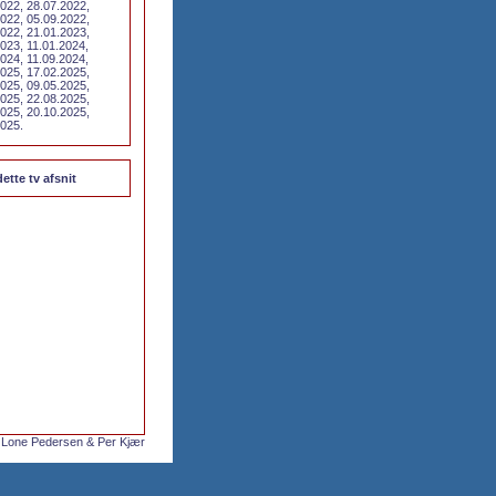
022, 28.07.2022,
022, 05.09.2022,
022, 21.01.2023,
023, 11.01.2024,
024, 11.09.2024,
025, 17.02.2025,
025, 09.05.2025,
025, 22.08.2025,
025, 20.10.2025,
2025.
dette tv afsnit
 Lone Pedersen & Per Kjær