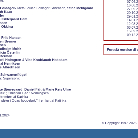
ML
07.06.2
16.08.2
 Foldager
= Meta Louise Foldager Sørensen,
Stine Meldgaard
27.09.2
ch Kaae
20.10.2
ler
29.01.2
n Kildegaard Hem
14.01.2
assen
12.03.2
s Okking
03.07.2
15.09.2
09.12.
 Friis Hansen
en Bremer
nsen
ndholm Mohk
Foreslå rettelse til 
icia Österlin
 Berman
rli Holmgren
&
Vibe Knoblauch Hededam
dal Henriksen
s Albrethsen
n Schwanenflügel
er:
Supersonic
xe Bjerregaard
,
Daniel Fält
&
Marie Keis Uhre
sic ; Christian Høe Svenningsen
remført af Katinka
 plejer i Odas hoppebold" fremført af Katinka
01.2024
©
Copyright 1997-2026,