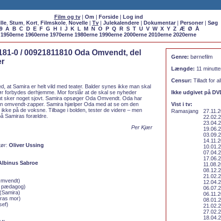
Film og tv
|
Om
|
Forside
|
Log ind
lle
,
Stum
,
Kort
,
Filmskole
,
Novelle
|
Tv
|
Julekalendere
|
Dokumentar
|
Personer
|
Søg
9
A
B
C
D
E
F
G
H
I
J
K
L
M
N
O
P
Q
R
S
T
U
V
W
X
Y
Z
Æ
Ø
Å
1950erne
1960erne
1970erne
1980erne
1990erne
2000erne
2010erne
2020erne
1181-0 / 00921811810 Oda Omvendt, del
Genre:
børnefilm
er
Længde:
11 minutte
Censur:
Tilladt for al
ed, at Samira er helt vild med teater. Balder synes ikke man skal
bør forbydes derhjemme. Mor forslår at de skal se nyheder
Ikke udgivet på DV
t sker noget sjovt. Samira opsøger Oda Omvendt. Oda har
sin omvendt-zapper. Samira hjælper Oda med at se om den
Vist i tv:
at ikke på de voksne. Tilbage i bolden, tester de videre – men
Ramasjang
27.11.2
på Samiras forældre.
22.02.2
23.04.2
Per Kjær
19.06.2
03.09.2
14.11.2
tør:
Oliver Ussing
10.01.2
07.04.2
17.06.2
Albinus Sabroe
11.08.2
08.12.2
21.02.2
mvendt)
12.04.2
, pædagog)
06.07.2
(Samira)
06.11.2
ras mor)
08.01.2
sef)
21.02.2
27.02.2
18.04.2