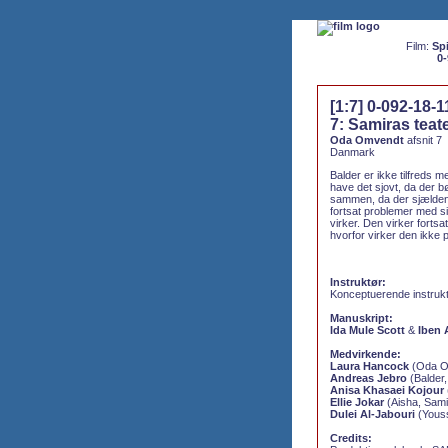
Film:
Spi
0-
[1:7] 0-092-18-
7: Samiras teat
Oda Omvendt
afsnit 7
Danmark
Balder er ikke tilfreds m
have det sjovt, da der 
sammen, da der sjælden
fortsat problemer med 
virker. Den virker forts
hvorfor virker den ikke 
Instruktør:
Konceptuerende instruk
Manuskript:
Ida Mule Scott
&
Iben 
Medvirkende:
Laura Hancock
(Oda O
Andreas Jebro
(Balder
Anisa Khasaei Kojour
Ellie Jokar
(Aisha, Sami
Dulei Al-Jabouri
(Yous
Credits: