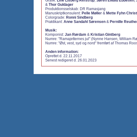
Grafik:
Line Lisberg Refstrup
,
Søren Ewald Ebbesen
,
&
Thor Guldager
Produktionsselskab: DR Ramasjang
Manuskriptkonsulent:
Pelle Møller
&
Mette Fyhn Chris
Colorgrade:
Ronni Sindberg
Praktikant:
Anne Sandahl Sørensen
&
Pernille Reuth
Musik:
Komponist:
Jan Rørdam
&
Kristian Gintberg
Numre: "Ramajetternes jul" (Nynne Hansen, William 
Numre: "Øst, vest, syd og nord" fremført af Thomas Ro
Anden information:
Oprettet d. 22.11.2017
Senest redigeret d. 26.01.2023