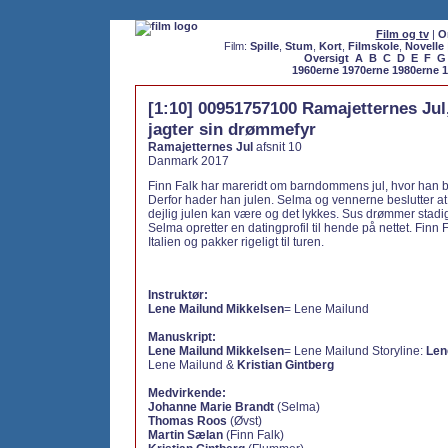
Film og tv
|
O
Film:
Spille
,
Stum
,
Kort
,
Filmskole
,
Novelle
Oversigt
A
B
C
D
E
F
G
1960erne
1970erne
1980erne
1
[1:10] 00951757100 Ramajetternes Jul,
jagter sin drømmefyr
Ramajetternes Jul
afsnit 10
Danmark 2017
Finn Falk har mareridt om barndommens jul, hvor han b
Derfor hader han julen. Selma og vennerne beslutter at
dejlig julen kan være og det lykkes. Sus drømmer stad
Selma opretter en datingprofil til hende på nettet. Finn Fa
Italien og pakker rigeligt til turen.
Instruktør:
Lene Mailund Mikkelsen
= Lene Mailund
Manuskript:
Lene Mailund Mikkelsen
= Lene Mailund Storyline:
Len
Lene Mailund &
Kristian Gintberg
Medvirkende:
Johanne Marie Brandt
(Selma)
Thomas Roos
(Øvst)
Martin Sælan
(Finn Falk)