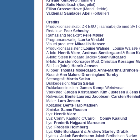
Kristian Gintberg
(Flummer)
Sofie Heidelbach
(Sus, pilot)
Elliott Crosset Hove
(Mand i fælde)
Valdemar Sandager Abel
(Fortæller)
Credits:
Produktionsselskab: DR B&U ; i samarbejde med SVT 
Redaktør:
Peer Schouby
Ramasjang redaktør:
Pelle Møller
Programansvarlig:
Lærke Vindahl
Visuel producer:
Mikael Ib Hansen
Produktionsassistent:
Louise Walsøe
= Louise Walsøe 
A-foto:
Henrik Vierø
,
Andreas Søndergaard
&
Sean Ke
A-foto: Steen Klitgaard Jacks=
Steen Klitgaard
B-foto:
Karsten Korsager Mud
,
Christian Korsager M
Stillfoto (intro):
Henrik Jensen
Klipper:
Thomas Mosegaard
,
Anne-Maritha Brønden
=
Roos &
Ann Malene Dronninglund Tornby
Scenografi:
Martin Sælan
Dukkedesign:
Martin Sælan
Dukkekonstruktion:
James Kemp
, Weirdwear
Værksted:
Jørgen Kristiansen
,
Kim Justesen
&
Jens 
Rekvisitør:
Bente Laurenz Jacobsen
,
Carsten Reinhol
Maler:
Lars Jensen
Kostume:
Bente Tarp Madsen
Sminke:
Sanne Roesen
Lys:
Henrik Vierø
Lys: Conny Kaalund O'Carroll=
Conny Kaalund
Lys:
Frederik Højgaard Marcusen
Lyd:
Frederik Holmberg
Lys:
Gitte Bundgaard
&
Andrew Stanley Drabik
Lydmix:
Jakob Berthelsen
= Jakob Berthelsen Nørløv