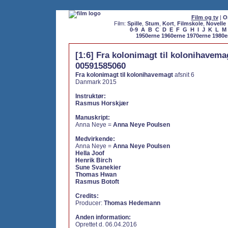
Film og tv
|
O
Film:
Spille
,
Stum
,
Kort
,
Filmskole
,
Novelle
0-9
A
B
C
D
E
F
G
H
I
J
K
L
M
1950erne
1960erne
1970erne
1980e
[1:6] Fra kolonimagt til kolonihavemag
00591585060
Fra kolonimagt til kolonihavemagt
afsnit 6
Danmark 2015
Instruktør:
Rasmus Horskjær
Manuskript:
Anna Neye =
Anna Neye Poulsen
Medvirkende:
Anna Neye =
Anna Neye Poulsen
Hella Joof
Henrik Birch
Sune Svanekier
Thomas Hwan
Rasmus Botoft
Credits:
Producer:
Thomas Hedemann
Anden information:
Oprettet d. 06.04.2016