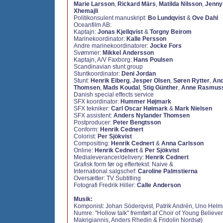
Marie Larsson
,
Rickard Märs
,
Matilda Nilsson
,
Jenny
Xhemajli
Politikonsulent manuskript:
Bo Lundqvist
&
Ove Dahl
Oceanfilm AB:
Kaptajn:
Jonas Kjellqvist
&
Torgny Beirom
Marinekoordinator:
Kalle Persson
Andre marinekoordinatorer:
Jocke Fors
Svømmer:
Mikkel Andersson
Kaptajn, A/V Faxborg:
Hans Poulsen
Scandinavian stunt group
Stuntkoordinator:
Deni Jordan
Stunt:
Henrik Eiberg
,
Jesper Olsen
,
Søren Rytter
,
And
Thomsen
,
Mads Koudal
,
Stig Günther
,
Anne Rasmus
Danish special effects service
SFX koordinator:
Hummer Højmark
SFX tekniker:
Carl Oscar Høimark
&
Mark Nielsen
SFX assistent:
Anders Nylander Thomsen
Postproducer:
Peter Bengtsson
Conform:
Henrik Cednert
Colorist:
Per Sjökvist
Compositing:
Henrik Cednert
&
Anna Carlsson
Online:
Henrik Cednert
&
Per Sjökvist
Medialeverancer/delivery:
Henrik Cednert
Grafisk form før og eftertekst: Naive
&
International salgschef:
Caroline Palmstierna
Oversætter: TV Subtitling
Fotografi Fredrik Hiller:
Calle Anderson
Musik:
Komponist: Johan Söderqvist, Patrik Andrén, Uno Helm
Numre: "Hollow talk" fremført af Choir of Young Believe
Makrigiannis, Anders Rhedin & Fridolin Nordsø)