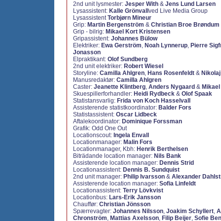
2nd unit lysmester:
Jesper With
&
Jens Lund Larsen
Lysassistent:
Kalle Grönvall
ved Live Media Group
Lysassistent
Torbjørn Mineur
Grip:
Martin Bergenström
&
Christian Broe Brøndum
Grip - bilrig:
Mikael Kort Kristensen
Gripassistent:
Johannes Bülow
Elektriker:
Ewa Gerström
,
Noah Lynnerup
,
Pierre Sig
Jonasson
Elpraktikant:
Olof Sundberg
2nd unit elektriker:
Robert Wiesel
Storyline:
Camilla Ahlgren
,
Hans Rosenfeldt
&
Nikolaj
Manusredaktør:
Camilla Ahlgren
Caster:
Jeanette Klintberg
,
Anders Nygaard
&
Mikael
Skuespillerforhandler:
Heidi Rydbeck
&
Olof Spaak
Statistansvarlig:
Frida von Koch Hasselvall
Assisterende statistkoordinator:
Balder Fors
Statistassistent:
Oscar Lidbeck
Aftalekoordinator:
Dominique Forssman
Grafik: Odd One Out
Locationscout:
Ingela Envall
Locationmanager:
Malin Fors
Locationmanager, Kbh:
Henrik Berthelsen
Biträdande location manager:
Nils Bank
Assisterende location manager:
Dennis Strid
Locationassistent:
Dennis B. Sundquist
2nd unit manager:
Philip Ivarsson
&
Alexander Dahls
Assisterende location manager:
Sofia Linfeldt
Locationassistent:
Terry Lövkvist
Locationbus:
Lars-Erik Jansson
Chauffør:
Christian Jönsson
Spærrevagter:
Johannes Nilsson
,
Joakim Schyllert
,
A
Chronström
,
Mattias Axelsson
,
Filip Beijer
,
Sofie Be