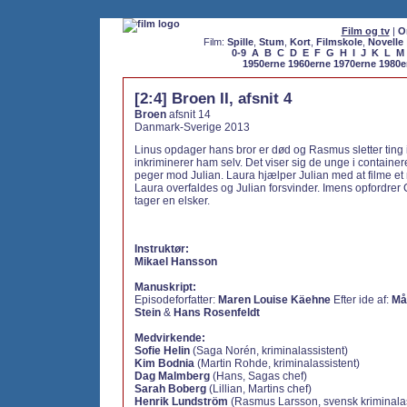
Film og tv
|
O
Film:
Spille
,
Stum
,
Kort
,
Filmskole
,
Novelle
0-9
A
B
C
D
E
F
G
H
I
J
K
L
M
1950erne
1960erne
1970erne
1980e
[2:4] Broen II, afsnit 4
Broen
afsnit 14
Danmark-Sverige 2013
Linus opdager hans bror er død og Rasmus sletter ting i
inkriminerer ham selv. Det viser sig de unge i containe
peger mod Julian. Laura hjælper Julian med at filme et
Laura overfaldes og Julian forsvinder. Imens opfordrer C
tager en elsker.
Instruktør:
Mikael Hansson
Manuskript:
Episodeforfatter:
Maren Louise Käehne
Efter ide af:
Må
Stein
&
Hans Rosenfeldt
Medvirkende:
Sofie Helin
(Saga Norén, kriminalassistent)
Kim Bodnia
(Martin Rohde, kriminalassistent)
Dag Malmberg
(Hans, Sagas chef)
Sarah Boberg
(Lillian, Martins chef)
Henrik Lundström
(Rasmus Larsson, svensk kriminalas