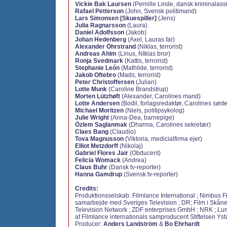
Vickie Bak Laursen
(Pernille Linde, dansk kriminalassi
Rafael Petterson
(John, Svensk politimand)
Lars Simonsen [Skuespiller]
(Jens)
Julia Ragnarsson
(Laura)
Daniel Adolfsson
(Jakob)
Johan Hedenberg
(Axel, Lauras far)
Alexander Öhrstrand
(Niklas, terrorist)
Andreas Ahlm
(Linus, NIklas bror)
Ronja Svedmark
(Kattis, terrorist)
Stephanie León
(Mathilde, terrorist)
Jakob Oftebro
(Mads, terrorist)
Peter Christoffersen
(Julian)
Lotte Munk
(Caroline Brandstrup)
Morten Lützhøft
(Alexander, Carolines mand)
Lotte Andersen
(Bodil, forlagsredaktør, Carolines søste
Michael Moritzen
(Niels, politipsykolog)
Julie Wright
(Anna-Dea, barnepige)
Özlem Saglanmak
(Dharma, Carolines sekretær)
Claes Bang
(Claudio)
Tova Magnusson
(Viktoria, medicialfirma ejer)
Elliot Metzdorff
(Nikolaj)
Gabriel Flores Jair
(Obducent)
Felicia Womack
(Andrea)
Claus Buhr
(Dansk tv-reporter)
Hanna Gamdrup
(Svensk tv-reporter)
Credits:
Produktionsselskab: Filmlance International ; Nimbus Fi
samarbejde med Sveriges Television ; DR; Film i Skån
Television Network ; ZDF enterprises GmbH ; NRK ; Lum
af Filmlance internationals samproducent Stiftelsen Ys
Producer:
Anders Landström
&
Bo Ehrhardt