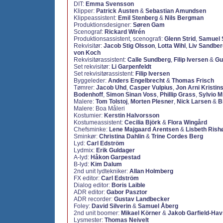
DIT:
Emma Svensson
Klipper:
Patrick Austen
&
Sebastian Amundsen
Klippeassistent:
Emil Stenberg
&
Nils Bergman
Produktionsdesigner:
Søren Gam
Scenograf:
Rickard Wirén
Produktionsassistent, scenografi:
Glenn Strid
,
Samuel 
Rekvisitør:
Jacob Stig Olsson
,
Lotta Wihl
,
Liv Sandber
von Koch
Rekvisitørassistent:
Calle Sundberg
,
Filip Iversen
&
Gu
Set rekvisitør:
Li Garpenfeldt
Set rekvisitørassistent:
Filip Iversen
Byggeleder:
Anders Engelbrecht
&
Thomas Frisch
Tømrer:
Jacob Uhd
,
Casper Vulpius
,
Jon Arni Kristin
Bodenhoff
,
Simon Sinan Voss
,
Phillip Grass
,
Sylvio M
Malere:
Tom Tolstoj
,
Morten Plesner
,
Nick Larsen
&
B
Malere: Boa Måleri
Kostumier:
Kerstin Halvorsson
Kostumeassistent:
Cecilia Björk
&
Flora Wingård
Chefsminke:
Lene Majgaard Arentsen
&
Lisbeth Rish
Sminkør:
Christina Dahlin
&
Trine Cordes Berg
Lyd:
Carl Edström
Lydmix:
Erik Guldager
A-lyd:
Håkon Garpestad
B-lyd:
Kim Dalum
2nd unit lydtekniker:
Allan Holmberg
FX editor:
Carl Edström
Dialog editor:
Boris Laible
ADR editor:
Gabor Pasztor
ADR recorder:
Gustav Landbecker
Foley:
David Silverin
&
Samuel Åberg
2nd unit boomer:
Mikael Körner
&
Jakob Garfield-Ha
Lysmester:
Thomas Neivelt