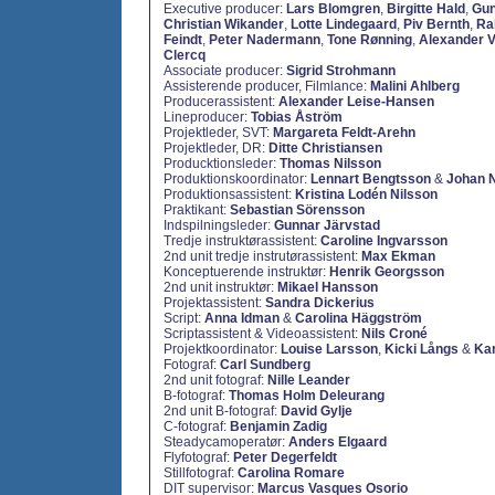
Executive producer:
Lars Blomgren
,
Birgitte Hald
,
Gun
Christian Wikander
,
Lotte Lindegaard
,
Piv Bernth
,
Ra
Feindt
,
Peter Nadermann
,
Tone Rønning
,
Alexander 
Clercq
Associate producer:
Sigrid Strohmann
Assisterende producer, Filmlance:
Malini Ahlberg
Producerassistent:
Alexander Leise-Hansen
Lineproducer:
Tobias Åström
Projektleder, SVT:
Margareta Feldt-Arehn
Projektleder, DR:
Ditte Christiansen
Producktionsleder:
Thomas Nilsson
Produktionskoordinator:
Lennart Bengtsson
&
Johan N
Produktionsassistent:
Kristina Lodén Nilsson
Praktikant:
Sebastian Sörensson
Indspilningsleder:
Gunnar Järvstad
Tredje instruktørassistent:
Caroline Ingvarsson
2nd unit tredje instrutørassistent:
Max Ekman
Konceptuerende instruktør:
Henrik Georgsson
2nd unit instruktør:
Mikael Hansson
Projektassistent:
Sandra Dickerius
Script:
Anna Idman
&
Carolina Häggström
Scriptassistent & Videoassistent:
Nils Croné
Projektkoordinator:
Louise Larsson
,
Kicki Långs
&
Ka
Fotograf:
Carl Sundberg
2nd unit fotograf:
Nille Leander
B-fotograf:
Thomas Holm Deleurang
2nd unit B-fotograf:
David Gylje
C-fotograf:
Benjamin Zadig
Steadycamoperatør:
Anders Elgaard
Flyfotograf:
Peter Degerfeldt
Stillfotograf:
Carolina Romare
DIT supervisor:
Marcus Vasques Osorio