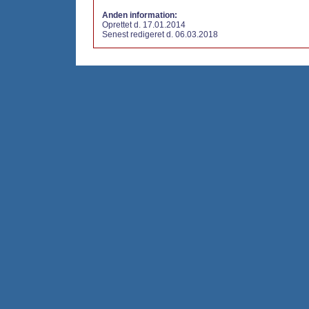
Anden information:
Oprettet d. 17.01.2014
Senest redigeret d. 06.03.2018