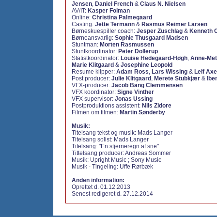
Jensen
,
Daniel French
&
Claus N. Nielsen
AV/IT:
Kasper Folman
Online:
Christina Palmegaard
Casting:
Jette Termann
&
Rasmus Reimer Larsen
Børneskuespiller coach:
Jesper Zuschlag
&
Kenneth 
Børneansvarlig:
Sophie Thusgaard Madsen
Stuntman:
Morten Rasmussen
Stuntkoordinator:
Peter Dollerup
Statistkoordinator:
Louise Hedegaard-Høgh
,
Anne-Met
Marie Klitgaard
&
Josephine Leopold
Resume klipper:
Adam Ross
,
Lars Wissing
&
Leif Axe
Post producer:
Julie Klitgaard
,
Merete Stubkjær
&
Ibe
VFX-producer:
Jacob Bang Clemmensen
VFX koordinator:
Signe Vinther
VFX supervisor:
Jonas Ussing
Postproduktions assistent:
Nils Zidore
Filmen om filmen:
Martin Sønderby
Musik:
Titelsang tekst og musik: Mads Langer
Titelsang solist: Mads Langer
Titelsang: "En stjerneregn af sne"
Tittelsang producer: Andreas Sommer
Musik: Upright Music ; Sony Music
Musik - Tingeling: Uffe Rørbæk
Anden information:
Oprettet d. 01.12.2013
Senest redigeret d. 27.12.2014