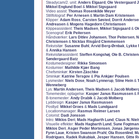
Steadycam/2. unit:
Anders Elgaard
,
Ole Vestergaard 
Mikkel Englund Boel
&
Mikkel Sigsgaard
Video assist:
Thomas Rosenkilde Meyer
Stillfotograf:
Per Arnesen
&
Martin Dam Kristensen
Klipper:
Adam Ross
,
Carsten Søsted
,
Dorrit Anderse
Andreasen
&
Mogens Hagedorn Christiansen
Klippeassistent:
Theis Madsen
,
Mikkel Sigsgaard
&
Ol
Scenograf:
Erik Peitersen
Håndværker:
Lars Ditlev Johansen
,
Thor Peitersen
,
N
Christensen
&
Nicklas Risgård Clemmensen
Rekvisitør:
Susanne Buhl
,
Arvid Berg-Ørnbak
,
Lykke 
&
Annika Hansen
Rekvisitørassistent:
Steffen Kongshøj
,
Ole B. Christe
Søndergaard Batz
Kostumedesigner:
Rikke Simonsen
Kostumier:
Mathilde Kjær Bang
Chefsminkør:
Kirsten Zäschke
Sminkør:
Katrine Tersgov
&
Pia Ankjær Poulsen
Lysmester:
Niels Dose
,
Noah Lynnerup
,
Stine Hein
&
Wenneberg
Lys:
Martin Andersen
,
Theis Madsen
&
Jacob Molber
Tonemester, optagelse:
Kasper Janus Rasmussen
&
B-tonemester:
Andy Drabik
&
Jacob Molberg
Lyddesign:
Kasper Janus Rasmussen
Postlyd:
Mikkel Groes
&
Mads Lundgaard
Locationmanager:
Rasmus Reimer Larsen
Colorist:
Dadi Jonsson
Intro:
Miklos Deri
,
Mads Hagbarth Lund
,
Claus N. Nie
Visuelle effekter:
Mads Hagbarth Lund
,
Sune Fogtman
Miklos Deri
,
Asger Peder Mortensen
,
Jonas Jørgens
Fynn Laue
,
Kristen Swanson Prahl
,
Ola Rosenlind
,
Ma
Rodrigues
,
Radek Rukubiak
,
Jesper Hansen
,
Gitte R