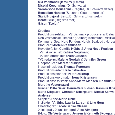
Mia Vadmand Ejlerskov
(Emma)
Nicolaj Kopernikus
(Dr. Schwartz)
Sarah-Sofie Boussnina
(Regitze, Dr. Schwartz datter)
Benedikte Hansen
(Susanne Claus, arkæolog)
Sigrid Husjord
(Benz, Dr. Schwartz hushjælp)
Beate Bille
(Regitzes mor)
Gåsen "Kælen"
Credits:
Produktionsselskab: TV2 Danmark produceret af Deluca 
Den Vestdanske Filmpulje ; Aalborg Kommune ; VisitNor
Kommune; Spar Nord Fonden; Nordic Seafood ; Nord
Producer:
Morten Rasmussen
Hovedforfatter:
Camilla Hübbe
&
Anna Neye Poulsen
TV2 Fiktionschef:
Katrine Vogelsang
TV2 seniorredaktør:
Sven Clausen
TV2 redaktør:
Malene Nordahl
&
Jennifer Green
Lineproducer:
Merete Stubkjær
Indspilningsleder:
Thomas Petersen
Produktionsleder:
Helle Jakowlew
Produktions planner:
Peter Dollerup
Produktionskoordinator:
Irene Kristensen
Produktionsassistent:
Anne-Mette Madsen
,
Rasmus R
Merethe Vestergaard
Runner:
Ditte Seier
,
Henriette Knudsen
,
Rasmus Krie
Marie Klitgaard
,
Christian Ribergaard
,
Nicolai Schwa
Andersen
Scripter:
Anne-Marie Ubbe
Instruktør PA:
Stine Lauritz Larsen
&
Line Horn
Cheffotograf:
Jacob Banke Olesen
2. fotograf: / 2. unit fortograf:
Alex Almbjerg
B-foto:
Ole Vestergaard Jensen
&
Kenneth Skovgaard