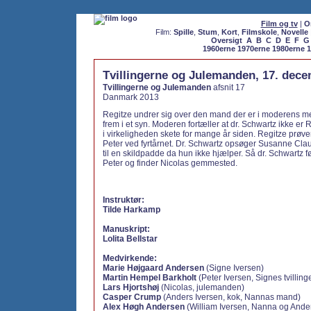
Film og tv
|
O
Film:
Spille
,
Stum
,
Kort
,
Filmskole
,
Novelle
Oversigt
A
B
C
D
E
F
G
1960erne
1970erne
1980erne
1
Tvillingerne og Julemanden, 17. dec
Tvillingerne og Julemanden
afsnit 17
Danmark 2013
Regitze undrer sig over den mand der er i moderens me
frem i et syn. Moderen fortæller at dr. Schwartz ikke er 
i virkeligheden skete for mange år siden. Regitze prøve
Peter ved fyrtårnet. Dr. Schwartz opsøger Susanne Cla
til en skildpadde da hun ikke hjælper. Så dr. Schwartz f
Peter og finder Nicolas gemmested.
Instruktør:
Tilde Harkamp
Manuskript:
Lolita Bellstar
Medvirkende:
Marie Højgaard Andersen
(Signe Iversen)
Martin Hempel Barkholt
(Peter Iversen, Signes tvilling
Lars Hjortshøj
(Nicolas, julemanden)
Casper Crump
(Anders Iversen, kok, Nannas mand)
Alex Høgh Andersen
(William Iversen, Nanna og Ande