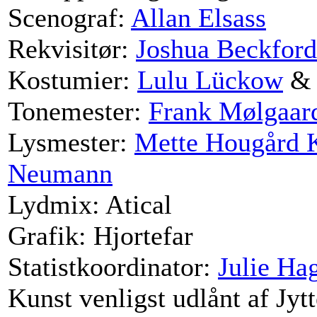
Scenograf:
Allan Elsass
Rekvisitør:
Joshua Beckford
Kostumier:
Lulu Lückow
Tonemester:
Frank Mølgaar
Lysmester:
Mette Hougård K
Neumann
Lydmix: Atical
Grafik:
Hjortefar
Statistkoordinator:
Julie Ha
Kunst venligst udlånt af Jyt