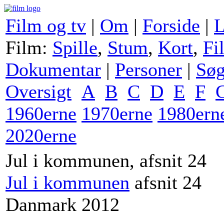
Film og tv
|
Om
|
Forside
|
L
Film:
Spille
,
Stum
,
Kort
,
Fi
Dokumentar
|
Personer
|
Sø
Oversigt
A
B
C
D
E
F
1960erne
1970erne
1980ern
2020erne
Jul i kommunen, afsnit 24
Jul i kommunen
afsnit 24
Danmark 2012