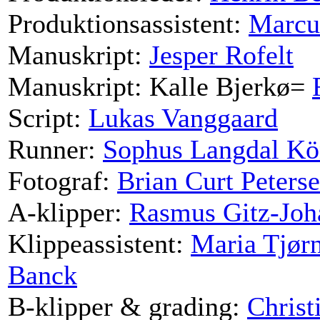
Produktionsassistent:
Marcu
Manuskript:
Jesper Rofelt
Manuskript: Kalle Bjerkø=
Script:
Lukas Vanggaard
Runner:
Sophus Langdal Kö
Fotograf:
Brian Curt Peters
A-klipper:
Rasmus Gitz-Joh
Klippeassistent:
Maria Tjør
Banck
B-klipper & grading:
Christ