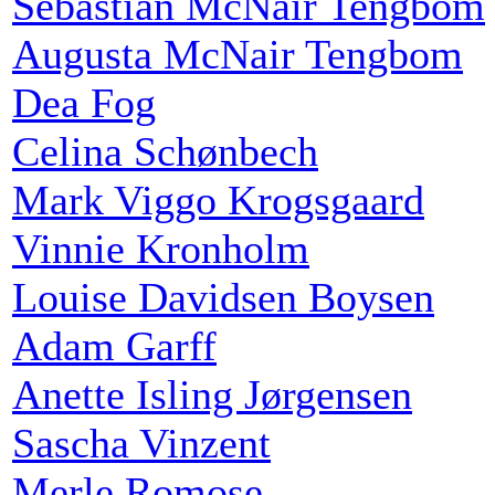
Sebastian McNair Tengbom
Augusta McNair Tengbom
Dea Fog
Celina Schønbech
Mark Viggo Krogsgaard
Vinnie Kronholm
Louise Davidsen Boysen
Adam Garff
Anette Isling Jørgensen
Sascha Vinzent
Merle Romose