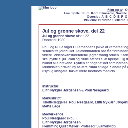
Film og tv
|
O
Film:
Spille
,
Stum
,
Kort
,
Filmskole
,
Novelle
Oversigt
A
B
C
D
E
F
G
1960erne
1970erne
1980erne
1
Jul og grønne skove, del 22
Jul og grønne skove
afsnit 22
Danmark 1980
Poul og Nulle tager Hulemandens jakke af kameraet og
sendes fra jordhullet. Telefonmanden har fået forbindel
videre. Videnskabsmændene jagter stadig ormen. Karla 
skal pynte til jul. Poul og Nulle sættes til at hjælpe. Og 
blandt alle brevene. Pynten er noget af det som børnene
Mumidalen prøver My at lære Ninni at lege. Senere på 
usynlig længere, takket være mormors medicin.
Instruktør:
Elith Nykjær Jørgensen
&
Poul Nesgaard
Manuskript:
Tilrettelæggelse:
Poul Nesgaard
,
Elith Nykjær Jørgen
Mette Lage
Medvirkende:
Poul Nesgaard
(Poul)
Elith Nykjær Jørgensen
Flemming Quist Møller
(Professor Svantehvidt)