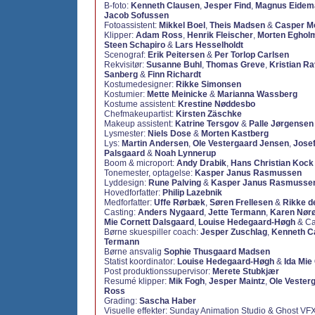
B-foto:
Kenneth Clausen
,
Jesper Find
,
Magnus Eidem
Jacob Sofussen
Fotoassistent:
Mikkel Boel
,
Theis Madsen
&
Casper M
Klipper:
Adam Ross
,
Henrik Fleischer
,
Morten Eghol
Steen Schapiro
&
Lars Hesselholdt
Scenograf:
Erik Peitersen
&
Per Torlop Carlsen
Rekvisitør:
Susanne Buhl
,
Thomas Greve
,
Kristian R
Sanberg
&
Finn Richardt
Kostumedesigner:
Rikke Simonsen
Kostumier:
Mette Meinicke
&
Marianna Wassberg
Kostume assistent:
Krestine Nøddesbo
Chefmakeupartist:
Kirsten Zäschke
Makeup assistent:
Katrine Tersgov
&
Palle Jørgensen
Lysmester:
Niels Dose
&
Morten Kastberg
Lys:
Martin Andersen
,
Ole Vestergaard Jensen
,
Jose
Palsgaard
&
Noah Lynnerup
Boom & microport:
Andy Drabik
,
Hans Christian Kock
Tonemester, optagelse:
Kasper Janus Rasmussen
Lyddesign:
Rune Palving
&
Kasper Janus Rasmusse
Hovedforfatter:
Philip Lazebnik
Medforfatter:
Uffe Rørbæk
,
Søren Frellesen
&
Rikke de
Casting:
Anders Nygaard
,
Jette Termann
,
Karen Nør
Mie Cornett Dalsgaard
,
Louise Hedegaard-Høgh
&
Ca
Børne skuespiller coach:
Jesper Zuschlag
,
Kenneth 
Termann
Børne ansvalig
Sophie Thusgaard Madsen
Statist koordinator:
Louise Hedegaard-Høgh
&
Ida Mie
Post produktionssupervisor:
Merete Stubkjær
Resumé klipper:
Mik Fogh
,
Jesper Maintz
,
Ole Vester
Ross
Grading:
Sascha Haber
Visuelle effekter:
Sunday Animation Studio &
Ghost VF