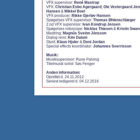
VFX supervisor:
René Mastrup
VFX:
Christian Esbo Agergaard
,
Ole Vestergaard Je
Hansen
&
Mikkel Boel
VFX producer:
Rikke Gjerløv Hansen
Spøgelses VFX supervisor:
Thomas Øhlenschlæger
2.nd VFX supervisor:
Ivan Kondrup Jensen
Spøgelses rotoscope:
Nicklas Thiesen
&
Kristin Swa
Mastring:
Magnús Sveinn Jönsson
Dialog rens:
Kim Dalum
Stunt:
Klaus Hjuler
&
Deni Jordan
Special effects koordinator:
Johannes Sverrisson
Musik:
Musiksupervisor: Rune Palving
Titelmusik solist: Søs Fenger
Anden information:
Oprettet d. 24.11.2012
Senest redigeret d. 04.12.2016