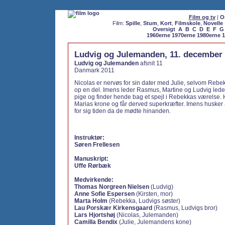
Film og tv
|
O
Film:
Spille
,
Stum
,
Kort
,
Filmskole
,
Novelle
Oversigt
A
B
C
D
E
F
G
1960erne
1970erne
1980erne
1
Ludvig og Julemanden, 11. december
Ludvig og Julemanden
afsnit 11
Danmark 2011
Nicolas er nervøs for sin dater med Julie, selvom Rebek
op en del. Imens leder Rasmus, Martine og Ludvig led
pige og finder hende bag et spejl i Rebekkas værelse. H
Marias krone og får derved superkræfter. Imens husker 
for sig tiden da de mødte hinanden.
Instruktør:
Søren Frellesen
Manuskript:
Uffe Rørbæk
Medvirkende:
Thomas Norgreen Nielsen
(Ludvig)
Anne Sofie Espersen
(Kirsten, mor)
Marta Holm
(Rebekka, Ludvigs søster)
Lau Porskær Kirkensgaard
(Rasmus, Ludvigs bror)
Lars Hjortshøj
(Nicolas, Julemanden)
Camilla Bendix
(Julie, Julemandens kone)