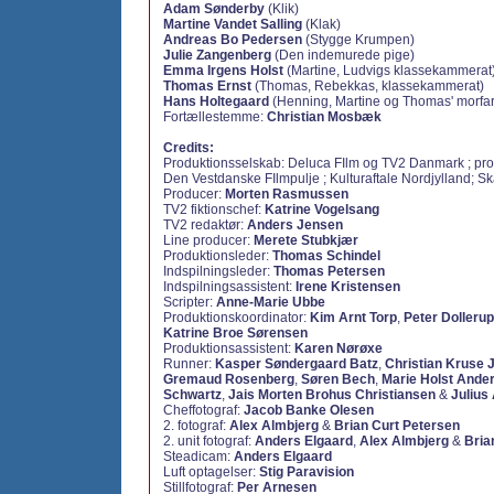
Adam Sønderby
(Klik)
Martine Vandet Salling
(Klak)
Andreas Bo Pedersen
(Stygge Krumpen)
Julie Zangenberg
(Den indemurede pige)
Emma Irgens Holst
(Martine, Ludvigs klassekammerat
Thomas Ernst
(Thomas, Rebekkas, klassekammerat)
Hans Holtegaard
(Henning, Martine og Thomas' morfar,
Fortællestemme:
Christian Mosbæk
Credits:
Produktionsselskab: Deluca FIlm og TV2 Danmark ; prod
Den Vestdanske FIlmpulje ; Kulturaftale Nordjylland; Ska
Producer:
Morten Rasmussen
TV2 fiktionschef:
Katrine Vogelsang
TV2 redaktør:
Anders Jensen
Line producer:
Merete Stubkjær
Produktionsleder:
Thomas Schindel
Indspilningsleder:
Thomas Petersen
Indspilningsassistent:
Irene Kristensen
Scripter:
Anne-Marie Ubbe
Produktionskoordinator:
Kim Arnt Torp
,
Peter Dollerup
Katrine Broe Sørensen
Produktionsassistent:
Karen Nørøxe
Runner:
Kasper Søndergaard Batz
,
Christian Kruse
Gremaud Rosenberg
,
Søren Bech
,
Marie Holst Ande
Schwartz
,
Jais Morten Brohus Christiansen
&
Julius
Cheffotograf:
Jacob Banke Olesen
2. fotograf:
Alex Almbjerg
&
Brian Curt Petersen
2. unit fotograf:
Anders Elgaard
,
Alex Almbjerg
&
Bria
Steadicam:
Anders Elgaard
Luft optagelser:
Stig Paravision
Stillfotograf:
Per Arnesen