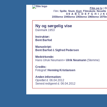
Film og tv
|
O
Film:
Spille
,
Stum
,
Kort
,
Filmskole
,
Novelle
0-9
A
B
C
D
E
F
G
H
I
J
K
1930erne
1940erne
1950erne
1960erne
1970e
Ny og sørgelig vise
Danmark 1953
Instruktør:
Bent Barfod
Manuskript:
Bent Barfod
&
Sigfred Pedersen
Medvirkende:
Hans Ulruk Neumann=
Ulrik Neumann
(Stemme)
Credits:
Fotograf:
Henning Kristiansen
Anden information:
Oprettet d. 06.04.2012
Senest redigeret d. 06.04.2012