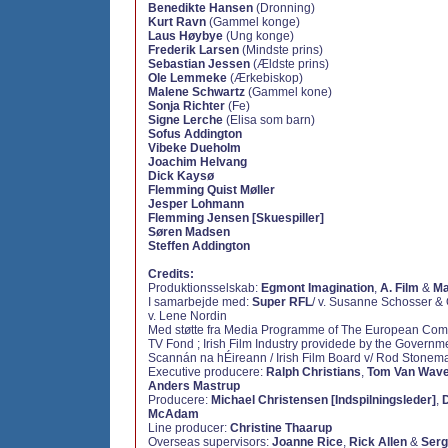
Benedikte Hansen
(Dronning)
Kurt Ravn
(Gammel konge)
Laus Høybye
(Ung konge)
Frederik Larsen
(Mindste prins)
Sebastian Jessen
(Ældste prins)
Ole Lemmeke
(Ærkebiskop)
Malene Schwartz
(Gammel kone)
Sonja Richter
(Fe)
Signe Lerche
(Elisa som barn)
Sofus Addington
Vibeke Dueholm
Joachim Helvang
Dick Kaysø
Flemming Quist Møller
Jesper Lohmann
Flemming Jensen [Skuespiller]
Søren Madsen
Steffen Addington
Credits:
Produktionsselskab:
Egmont Imagination
,
A. Film
&
Ma
I samarbejde med:
Super RFL
/ v. Susanne Schosser & 
v. Lene Nordin
Med støtte fra Media Programme of The European Comm
TV Fond ; Irish Film Industry providede by the Governme
Scannán na hÉireann / Irish Film Board v/ Rod Stonem
Executive producere:
Ralph Christians
,
Tom Van Wav
Anders Mastrup
Producere:
Michael Christensen [Indspilningsleder]
,
McAdam
Line producer:
Christine Thaarup
Overseas supervisors:
Joanne Rice
,
Rick Allen
&
Serg