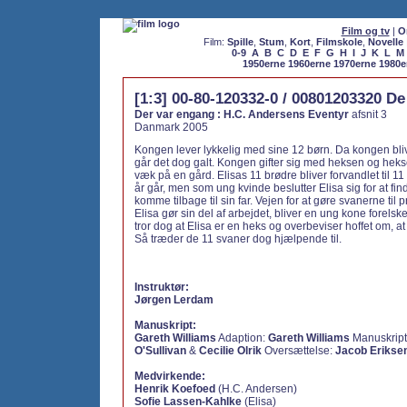
Film og tv
|
O
Film:
Spille
,
Stum
,
Kort
,
Filmskole
,
Novelle
0-9
A
B
C
D
E
F
G
H
I
J
K
L
M
1950erne
1960erne
1970erne
1980e
[1:3] 00-80-120332-0 / 00801203320 De
Der var engang : H.C. Andersens Eventyr
afsnit 3
Danmark 2005
Kongen lever lykkelig med sine 12 børn. Da kongen bliv
går det dog galt. Kongen gifter sig med heksen og hek
væk på en gård. Elisas 11 brødre bliver forvandlet til 
år går, men som ung kvinde beslutter Elisa sig for at fi
komme tilbage til sin far. Vejen for at gøre svanerne til 
Elisa gør sin del af arbejdet, bliver en ung kone forelsk
tror dog at Elisa er en heks og overbeviser hoffet om, a
Så træder de 11 svaner dog hjælpende til.
Instruktør:
Jørgen Lerdam
Manuskript:
Gareth Williams
Adaption:
Gareth Williams
Manuskript
O'Sullivan
&
Cecilie Olrik
Oversættelse:
Jacob Erikse
Medvirkende:
Henrik Koefoed
(H.C. Andersen)
Sofie Lassen-Kahlke
(Elisa)