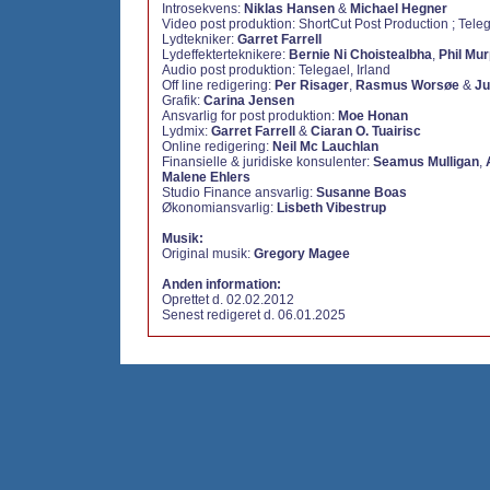
Introsekvens:
Niklas Hansen
&
Michael Hegner
Video post produktion: ShortCut Post Production ; Teleg
Lydtekniker:
Garret Farrell
Lydeffekterteknikere:
Bernie Ni Choistealbha
,
Phil Mu
Audio post produktion: Telegael, Irland
Off line redigering:
Per Risager
,
Rasmus Worsøe
&
Ju
Grafik:
Carina Jensen
Ansvarlig for post produktion:
Moe Honan
Lydmix:
Garret Farrell
&
Ciaran O. Tuairisc
Online redigering:
Neil Mc Lauchlan
Finansielle & juridiske konsulenter:
Seamus Mulligan
,
Malene Ehlers
Studio Finance ansvarlig:
Susanne Boas
Økonomiansvarlig:
Lisbeth Vibestrup
Musik:
Original musik:
Gregory Magee
Anden information:
Oprettet d. 02.02.2012
Senest redigeret d. 06.01.2025