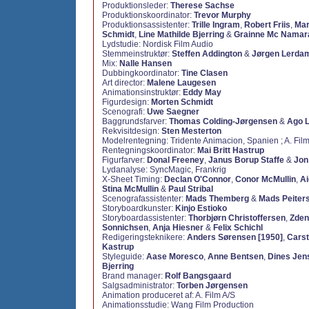
Produktionsleder:
Therese Sachse
Produktionskoordinator:
Trevor Murphy
Produktionsassistenter:
Trille Ingram
,
Robert Friis
,
Mar
Schmidt
,
Line Mathilde Bjerring
&
Grainne Mc Namar
Lydstudie: Nordisk Film Audio
Stemmeinstruktør:
Steffen Addington
&
Jørgen Lerda
Mix:
Nalle Hansen
Dubbingkoordinator:
Tine Clasen
Art director:
Malene Laugesen
Animationsinstruktør:
Eddy May
Figurdesign:
Morten Schmidt
Scenografi:
Uwe Saegner
Baggrundsfarver:
Thomas Colding-Jørgensen
&
Ago L
Rekvisitdesign:
Sten Mesterton
Modelrentegning: Tridente Animacion, Spanien ; A. Film
Rentegningskoordinator:
Mai Britt Hastrup
Figurfarver:
Donal Freeney
,
Janus Borup Staffe
&
Jon
Lydanalyse: SyncMagic, Frankrig
X-Sheet Timing:
Declan O'Connor
,
Conor McMullin
,
Ai
Stina McMullin
&
Paul Stribal
Scenografassistenter:
Mads Themberg
&
Mads Peiter
Storyboardkunster:
Kinjo Estioko
Storyboardassistenter:
Thorbjørn Christoffersen
,
Zden
Sonnichsen
,
Anja Hiesner
&
Felix Schichl
Redigeringsteknikere:
Anders Sørensen [1950]
,
Carst
Kastrup
Styleguide:
Aase Moresco
,
Anne Bentsen
,
Dines Jen
Bjerring
Brand manager:
Rolf Bangsgaard
Salgsadministrator:
Torben Jørgensen
Animation produceret af: A. Film A/S
Animationsstudie: Wang Film Production