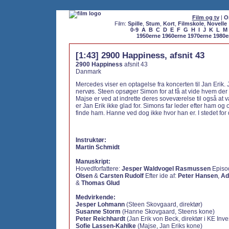
Film og tv
|
O
Film:
Spille
,
Stum
,
Kort
,
Filmskole
,
Novelle
0-9
A
B
C
D
E
F
G
H
I
J
K
L
M
1950erne
1960erne
1970erne
1980e
[1:43] 2900 Happiness, afsnit 43
2900 Happiness
afsnit 43
Danmark
Mercedes viser en optagelse fra koncerten til Jan Erik. J
nervøs. Steen opsøger Simon for at få at vide hvem der
Majse er ved at indrette deres soveværelse til også at
er Jan Erik ikke glad for. Simons far leder efter ham og
finde ham. Hanne ved dog ikke hvor han er. I stedet for
Instruktør:
Martin Schmidt
Manuskript:
Hovedforfattere:
Jesper Waldvogel Rasmussen
Episod
Olsen
&
Carsten Rudolf
Efter ide af:
Peter Hansen
,
Ad
&
Thomas Glud
Medvirkende:
Jesper Lohmann
(Steen Skovgaard, direktør)
Susanne Storm
(Hanne Skovgaard, Steens kone)
Peter Reichhardt
(Jan Erik von Beck, direktør i KE Inve
Sofie Lassen-Kahlke
(Majse, Jan Eriks kone)