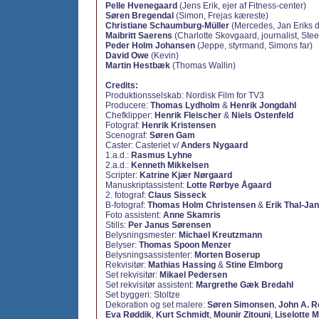
Pelle Hvenegaard
(Jens Erik, ejer af Fitness-center)
Søren Bregendal
(Simon, Frejas kæreste)
Christiane Schaumburg-Müller
(Mercedes, Jan Eriks d
Maibritt Saerens
(Charlotte Skovgaard, journalist, Stee
Peder Holm Johansen
(Jeppe, styrmand, Simons far)
David Owe
(Kevin)
Martin Hestbæk
(Thomas Wallin)
Credits:
Produktionsselskab: Nordisk Film for TV3
Producere:
Thomas Lydholm
&
Henrik Jongdahl
Chefklipper:
Henrik Fleischer
&
Niels Ostenfeld
Fotograf:
Henrik Kristensen
Scenograf:
Søren Gam
Caster: Casteriet v/
Anders Nygaard
1.a.d.:
Rasmus Lyhne
2.a.d.:
Kenneth Mikkelsen
Scripter:
Katrine Kjær Nørgaard
Manuskriptassistent:
Lotte Rørbye Ågaard
2. fotograf:
Claus Sisseck
B-fotograf:
Thomas Holm Christensen
&
Erik Thal-Ja
Foto assistent:
Anne Skamris
Stills:
Per Janus Sørensen
Belysningsmester:
Michael Kreutzmann
Belyser:
Thomas Spoon Menzer
Belysningsassistenter:
Morten Boserup
Rekvisitør:
Mathias Hassing
&
Stine Elmborg
Set rekvisitør:
Mikael Pedersen
Set rekvisitør assistent:
Margrethe Gæk Bredahl
Set byggeri: Stoltze
Dekoration og set malere:
Søren Simonsen
,
John A. 
Eva Røddik
,
Kurt Schmidt
,
Mounir Zitouni
,
Liselotte M