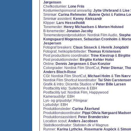
Jørgensen
Chefkostumier:
Lone Friis
Kostumier/sponsorat ansvarlig:
Jytte Uhrbrand
&
Lise
Sminkør:
Carina Rehmeier
,
Malene Qvist
&
Fatima Lo
Sminkør assistent:
Kenny Aleksandr
Klipper:
Lars Hesselholdt
Tonemester:
Henry Michaelsen
&
Morten Holsted
B-tonemester:
Jonatan Jacoby
Tonemesterpostproduktion:
Nordisk Film Audio,
Stephe
Kongsgaard Mogensen
,
Sebastian Cronholm
&
Morte
Jespersen
Fotograf breakers:
Claus Sisseck
&
Henrik Jongdahl
Fotograf, helikopterbilleder:
Thomas Kristensen
Post productions coordinator:
Trine Kiestrup
&
Birgitte
Post produktionsleder:
Birgitte Kehler Holst
Online:
Dennis Jørgensen
&
Dan Konzior
Colorgrader:
Nordisk Film ShortCut,
Peter Diemar
,
Tho
Anders Bloch-Rose
CGI:
Nordisk Film ShortCut,
Michael Holm
&
Tim Nærv
Nordisk Film Shortcut koordinator:
Tai Shin Carstense
Grafik & intro: Dicentia Studios v/
Peter Bille Larsen
Postfacility klip: Suitehome & EBH
Postfacility lyd: Nordisk Film, Happywood
Kameraudstyr: EBH
Lys- og gripudstyr: Filmgear
Lydudstyr: EBH
Produktionsleder:
Carina Åkerlund
Produktionskoordinator:
Pippi Olivia Nørgaard Madse
Produktionsassistent:
Peter Brønderslev
Location scout:
Anders Jacobsen
Statistkoordinator:
Statisten.dk v/ Magnus
Runner:
Karina Lythcke
,
Rosemarie Aspöck
&
Simon