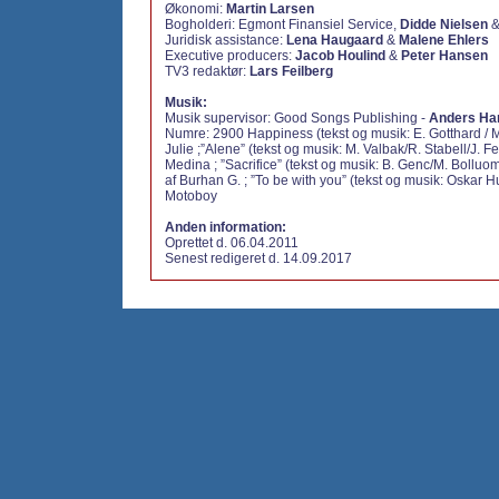
Økonomi:
Martin Larsen
Bogholderi:
Egmont Finansiel Service,
Didde Nielsen
Juridisk assistance:
Lena Haugaard
&
Malene Ehlers
Executive producers:
Jacob Houlind
&
Peter Hansen
TV3 redaktør:
Lars Feilberg
Musik:
Musik supervisor: Good Songs Publishing -
Anders Ha
Numre: 2900 Happiness (tekst og musik: E. Gotthard / 
Julie ;”Alene” (tekst og musik: M. Valbak/R. Stabell/J. Fe
Medina ; ”Sacrifice” (tekst og musik: B. Genc/M. Bolluom
af Burhan G. ; ”To be with you” (tekst og musik: Oskar H
Motoboy
Anden information:
Oprettet d. 06.04.2011
Senest redigeret d. 14.09.2017