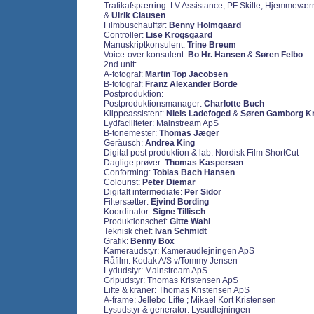
Trafikafspærring:
LV Assistance,
PF Skilte,
Hjemmeværn
&
Ulrik Clausen
Filmbuschauffør:
Benny Holmgaard
Controller:
Lise Krogsgaard
Manuskriptkonsulent:
Trine Breum
Voice-over konsulent:
Bo Hr. Hansen
&
Søren Felbo
2nd unit:
A-fotograf:
Martin Top Jacobsen
B-fotograf:
Franz Alexander Borde
Postproduktion:
Postproduktionsmanager:
Charlotte Buch
Klippeassistent:
Niels Ladefoged
&
Søren Gamborg K
Lydfaciliteter:
Mainstream ApS
B-tonemester:
Thomas Jæger
Geräusch:
Andrea King
Digital post produktion & lab:
Nordisk Film ShortCut
Daglige prøver:
Thomas Kaspersen
Conforming:
Tobias Bach Hansen
Colourist:
Peter Diemar
Digitalt intermediate:
Per Sidor
Filtersætter:
Ejvind Bording
Koordinator:
Signe Tillisch
Produktionschef:
Gitte Wahl
Teknisk chef:
Ivan Schmidt
Grafik:
Benny Box
Kameraudstyr: Kameraudlejningen ApS
Råfilm: Kodak A/S v/Tommy Jensen
Lydudstyr: Mainstream ApS
Gripudstyr: Thomas Kristensen ApS
Lifte & kraner: Thomas Kristensen ApS
A-frame: Jellebo Lifte ; Mikael Kort Kristensen
Lysudstyr & generator: Lysudlejningen