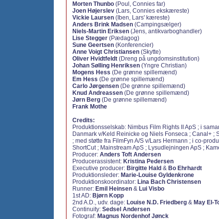
Morten Thunbo
(Poul, Connies far)
Joen Højerslev
(Lars, Connies ekskæreste)
Vickie Laursen
(Iben, Lars' kæreste)
Anders Brink Madsen
(Campingsælger)
Niels-Martin Eriksen
(Jens, antikvarboghandler)
Lise Stegger
(Pædagog)
Sune Geertsen
(Konferencier)
Anne Voigt Christiansen
(Skytte)
Oliver Hvidtfeldt
(Dreng på ungdomsinstitution)
Johan Sølling Henriksen
(Yngre Christian)
Mogens Hess
(De grønne spillemænd)
Em Hess
(De grønne spillemænd)
Carlo Jørgensen
(De grønne spillemænd)
Knud Andreassen
(De grønne spillemænd)
Jørn Berg
(De grønne spillemænd)
Frank Mothe
Credits:
Produktionsselskab: Nimbus Film Rights II ApS ; i sam
Danmark v/Keld Reinicke og Niels Fonseca ; Canal+ ;
; med støtte fra FilmFyn A/S v/Lars Hermann ; i co-prod
ShortCut ; Mainstream ApS ; Lysudlejningen ApS ; Ka
Producer:
Anders Toft Andersen
Producerassistent:
Kristina Pedersen
Executive producer:
Birgitte Hald
&
Bo Ehrhardt
Produktionsleder:
Marie-Louise Gyldenkrone
Produktionskoordinator:
Lina Bach Christensen
Runner:
Emil Heinsen
&
Lui Visbo
1st AD:
Bjørn Kopp
2nd A.D., udv. dage:
Louise N.D. Friedberg
&
May El-T
Continuity:
Sedsel Andersen
Fotograf:
Magnus Nordenhof Jønck