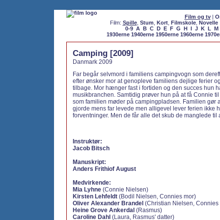
Film og tv
|
O
Film:
Spille
,
Stum
,
Kort
,
Filmskole
,
Novelle
0-9
A
B
C
D
E
F
G
H
I
J
K
L
M
1930erne
1940erne
1950erne
1960erne
1970e
Camping [2009]
Danmark 2009
Far begår selvmord i familiens campingvogn som dereft
efter ønsker mor at genopleve familiens dejlige ferier
tilbage. Mor hænger fast i fortiden og den succes hun
musikbranchen. Samtidig prøver hun på at få Connie til 
som familien møder på campingpladsen. Familien gør a
gjorde mens far levede men alligevel lever ferien ikke hel
forventninger. Men de får alle det skub de manglede til a
Instruktør:
Jacob Bitsch
Manuskript:
Anders Frithiof August
Medvirkende:
Mia Lyhne
(Connie Nielsen)
Kirsten Lehfeldt
(Bodil Nielsen, Connies mor)
Oliver Alexander Brandel
(Christian Nielsen, Connies 
Heine Grove Ankerdal
(Rasmus)
Caroline Dahl
(Laura, Rasmus' datter)