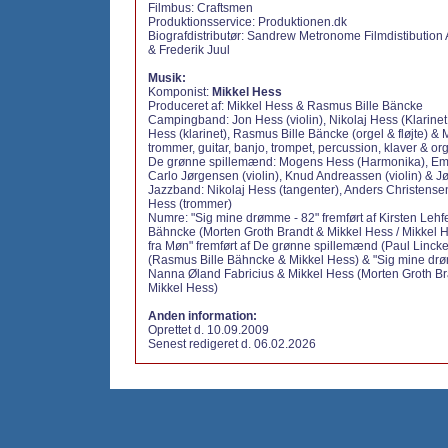
Filmbus: Craftsmen
Produktionsservice: Produktionen.dk
Biografdistributør: Sandrew Metronome Filmdistibution
& Frederik Juul
Musik:
Komponist:
Mikkel Hess
Produceret af:
Mikkel Hess & Rasmus Bille Bäncke
Campingband:
Jon Hess (violin),
Nikolaj Hess (Klarinet
Hess (klarinet),
Rasmus Bille Bäncke (orgel & fløjte) &
M
trommer, guitar, banjo, trompet, percussion, klaver & org
De grønne spillemænd:
Mogens Hess (Harmonika),
Em
Carlo Jørgensen (violin),
Knud Andreassen (violin) &
Jø
Jazzband:
Nikolaj Hess (tangenter),
Anders Christense
Hess (trommer)
Numre:
"Sig mine drømme - 82" fremført af Kirsten Lehf
Bähncke (Morten Groth Brandt & Mikkel Hess / Mikkel 
fra Møn" fremført af De grønne spillemænd (Paul Lincke
(Rasmus Bille Bähncke & Mikkel Hess) &
"Sig mine drø
Nanna Øland Fabricius & Mikkel Hess (Morten Groth Br
Mikkel Hess)
Anden information:
Oprettet d. 10.09.2009
Senest redigeret d. 06.02.2026