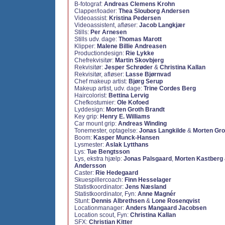
B-fotograf:
Andreas Clemens Krohn
Clapper/loader:
Thea Slouborg Andersen
Videoassist:
Kristina Pedersen
Videoassistent, afløser:
Jacob Langkjær
Stills:
Per Arnesen
Stills udv. dage:
Thomas Marott
Klipper:
Malene Billie Andreasen
Productiondesign:
Rie Lykke
Chefrekvisitør:
Martin Skovbjerg
Rekvisitør:
Jesper Schrøder
&
Christina Kallan
Rekvisitør, afløser:
Lasse Bjørnvad
Chef makeup artist:
Bjørg Serup
Makeup artist, udv. dage:
Trine Cordes Berg
Haircolorist:
Bettina Lervig
Chefkostumier:
Ole Kofoed
Lyddesign:
Morten Groth Brandt
Key grip:
Henry E. Williams
Car mount grip:
Andreas Winding
Tonemester, optagelse:
Jonas Langkilde
&
Morten Gro
Boom:
Kasper Munck-Hansen
Lysmester:
Aslak Lytthans
Lys:
Tue Bengtsson
Lys, ekstra hjælp:
Jonas Palsgaard
,
Morten Kastberg
Andersson
Caster:
Rie Hedegaard
Skuespillercoach:
Finn Hesselager
Statistkoordinator:
Jens Næsland
Statistkoordinator, Fyn:
Anne Magnér
Stunt:
Dennis Albrethsen
&
Lone Rosenqvist
Locationmanager:
Anders Mangaard Jacobsen
Location scout, Fyn:
Christina Kallan
SFX:
Christian Kitter