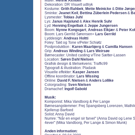
Maler:
Henrik Axholm
Dekoration:
DR Visuelt udtryk
Kostume:
Grith Rahbek
,
Mette Meinicke
&
Ditte Jørg
Sminke:
Jeanet Keil
,
Bettina Züberlein Pedersen
&
Ba
Lysmester:
Tobias Juhl
Lys:
Janus Hajslund
&
Alex Henrik Suhr
Lyd:
Henning Engelbak
&
Jeppe Jungersen
Boom:
Nynne Kongsgart
,
Andreas Elkjær
&
Peter Ko
Boom: Lars Gerrild Sørensen=
Lars Gerrild
Lyddesign:
Andreas Holtti
Foley:
Takt og Tone v/Peter Schiøtz
Postproduktion :
Karen Maarbjerg
&
Camilla Hansen
Grip:
Andreas Winding
&
Lars Weirsøe
Børnecaster:
United casting v/Tine Sætter-Lassen
Location:
Søren Dahl Nielsen
Grafisk design & titelsekvens:
Traffic99
Typografi & illustration:
Pladask
Visuelle effekter:
Kasper Jansen
Offline koordinator:
Lars Wissing
Online:
David F. Nielsen
&
Anders Lollike
Colorgrading:
Sven Nielsen
Dramachef:
Ingolf Gabold
Musik:
Komponist:
Mika Vandborg & Per Lange
Børnesangstemmer:
Frej Spangsberg Lorenzen, Mathild
Kjellerup Barfoed
Solist:
Anna David
Numre:
"Når en engel sir farvel" (Anna David og Lene 
4ever" (Mika Vandborg, Per Lange & Simon Munk)
Anden information: