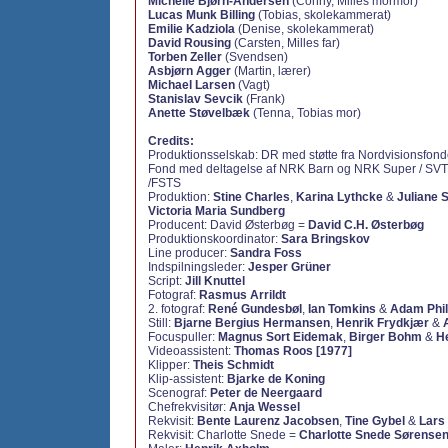
Michelle Bjørn-Andersen
(Conny, Milles mormor)
Lucas Munk Billing
(Tobias, skolekammerat)
Emilie Kadziola
(Denise, skolekammerat)
David Rousing
(Carsten, Milles far)
Torben Zeller
(Svendsen)
Asbjørn Agger
(Martin, lærer)
Michael Larsen
(Vagt)
Stanislav Sevcik
(Frank)
Anette Støvelbæk
(Tenna, Tobias mor)
Credits:
Produktionsselskab:
DR med støtte fra Nordvisionsfond
Fond med deltagelse af NRK Barn og NRK Super / SV
/FSTS
Produktion:
Stine Charles
,
Karina Lythcke
&
Juliane 
Victoria Maria Sundberg
Producent: David Østerbøg =
David C.H. Østerbøg
Produktionskoordinator:
Sara Bringskov
Line producer:
Sandra Foss
Indspilningsleder:
Jesper Grüner
Script:
Jill Knuttel
Fotograf:
Rasmus Arrildt
2. fotograf:
René Gundesbøl
,
Ian Tomkins
&
Adam Phi
Still:
Bjarne Bergius Hermansen
,
Henrik Frydkjær
&
Focuspuller:
Magnus Sort Eidemak
,
Birger Bohm
&
H
Videoassistent:
Thomas Roos [1977]
Klipper:
Theis Schmidt
Klip-assistent:
Bjarke de Koning
Scenograf:
Peter de Neergaard
Chefrekvisitør:
Anja Wessel
Rekvisit:
Bente Laurenz Jacobsen
,
Tine Gybel
&
Lars
Rekvisit: Charlotte Snede =
Charlotte Snede Sørense