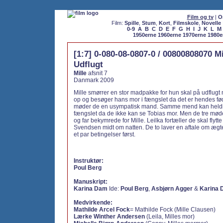
Film og tv
|
O
Film:
Spille
,
Stum
,
Kort
,
Filmskole
,
Novelle
0-9
A
B
C
D
E
F
G
H
I
J
K
L
M
1950erne
1960erne
1970erne
1980e
[1:7] 0-080-08-0807-0 / 00800808070 Mil
Udflugt
Mille
afsnit 7
Danmark 2009
Mille smørrer en stor madpakke for hun skal på udflugt
op og besøger hans mor i fængslet da det er hendes fød
møder de en usympatisk mand. Samme mend kan heldi
fængslet da de ikke kan se Tobias mor. Men de tre m
og far bekymrede for Mille. Leilka fortæller de skal flytt
Svendsen midt om natten. De to laver en aftale om æg
et par betingelser først.
Instruktør:
Poul Berg
Manuskript:
Karina Dam
Ide:
Poul Berg
,
Asbjørn Agger
&
Karina
Medvirkende:
Mathilde Arcel Fock
= Mathilde Fock (Mille Clausen)
Lærke Winther Andersen
(Leila, Milles mor)