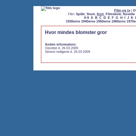
Film og tv
|
O
Film:
Spille
,
Stum
,
Kort
,
Filmskole
,
Novelle
0-9
A
B
C
D
E
F
G
H
I
J
K
1930erne
1940erne
1950erne
1960erne
1970e
Hvor mindes blomster gror
Anden information:
Oprettet d. 26.03.2009
Senest redigeret d. 26.03.2009