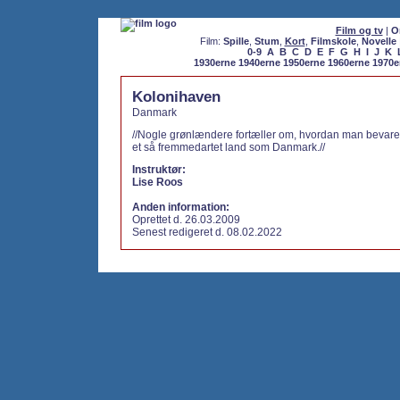
Film og tv
|
O
Film:
Spille
,
Stum
,
Kort
,
Filmskole
,
Novelle
0-9
A
B
C
D
E
F
G
H
I
J
K
1930erne
1940erne
1950erne
1960erne
1970e
Kolonihaven
Danmark
//Nogle grønlændere fortæller om, hvordan man bevarer
et så fremmedartet land som Danmark.//
Instruktør:
Lise Roos
Anden information:
Oprettet d. 26.03.2009
Senest redigeret d. 08.02.2022