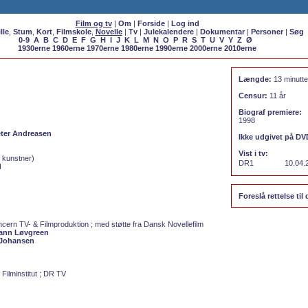
Film og tv
|
Om
|
Forside
|
Log ind
lle
,
Stum
,
Kort
,
Filmskole
,
Novelle
|
Tv
|
Julekalendere
|
Dokumentar
|
Personer
|
Søg
0-9
A
B
C
D
E
F
G
H
I
J
K
L
M
N
O
P
R
S
T
U
V
Y
Z
Ø
1930erne
1960erne
1970erne
1980erne
1990erne
2000erne
2010erne
Længde:
13 minutte
Censur:
11 år
Biograf premiere:
1998
ter Andreasen
Ikke udgivet på DV
Vist i tv:
 kunstner)
DR1
10.04.
d
Foreslå rettelse til
cern TV- & Filmproduktion ; med støtte fra Dansk Novellefilm
ann Løvgreen
 Johansen
 Filminstitut ; DR TV