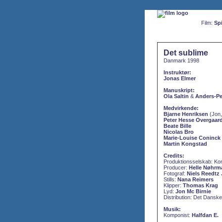
Film:
Spi
Det sublime
Danmark 1998
Instruktør:
Jonas Elmer
Manuskript:
Ola Saltin
&
Anders-Pe
Medvirkende:
Bjarne Henriksen
(Jon,
Peter Hesse Overgaar
Beate Bille
Nicolas Bro
Marie-Louise Coninck
Martin Kongstad
Credits:
Produktionsselskab: Kon
Producer:
Helle Nøhrm
Fotograf:
Niels Reedtz
Stills:
Nana Reimers
Klipper:
Thomas Krag
Lyd:
Jon Mc Birnie
Distribution: Det Danske
Musik:
Komponist:
Halfdan E.