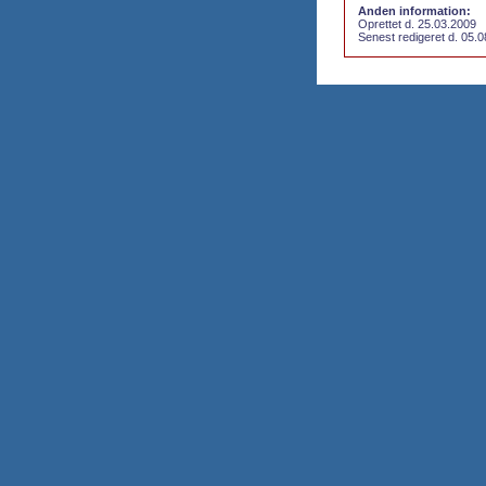
Anden information:
Oprettet d. 25.03.2009
Senest redigeret d. 05.