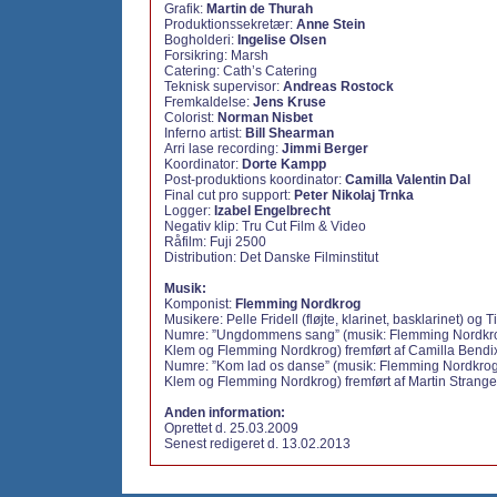
Grafik:
Martin de Thurah
Produktionssekretær:
Anne Stein
Bogholderi:
Ingelise Olsen
Forsikring: Marsh
Catering: Cath’s Catering
Teknisk supervisor:
Andreas Rostock
Fremkaldelse:
Jens Kruse
Colorist:
Norman Nisbet
Inferno artist:
Bill Shearman
Arri lase recording:
Jimmi Berger
Koordinator:
Dorte Kampp
Post-produktions koordinator:
Camilla Valentin Dal
Final cut pro support:
Peter Nikolaj Trnka
Logger:
Izabel Engelbrecht
Negativ klip: Tru Cut Film & Video
Råfilm: Fuji 2500
Distribution: Det Danske Filminstitut
Musik:
Komponist:
Flemming Nordkrog
Musikere: Pelle Fridell (fløjte, klarinet, basklarinet) og 
Numre: ”Ungdommens sang” (musik: Flemming Nordkrog
Klem og Flemming Nordkrog) fremført af Camilla Bendi
Numre: ”Kom lad os danse” (musik: Flemming Nordkrog
Klem og Flemming Nordkrog) fremført af Martin Stran
Anden information:
Oprettet d. 25.03.2009
Senest redigeret d. 13.02.2013