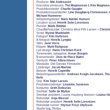
Producer:
Mie Andreasen
Executive producers:
Tivi Magnusson
&
Kim Magnuss
Produktionsleder:
Charlie Gaugler
Produktionsassistenter:
Line Daugbjerg Christensen
,
Michael Hannover
Indspilningsleder:
Niels Nørløv Hansen
Location scout:
Henrik Selin Lorentzen
Runner:
Mads Bliddal
Chauffør/voluntør: Christina West Pihl-Larsen =
Christi
Script:
Nynne Munkholm
Fotograf:
Kim Hattesen
B-fotograf:
Henrik Lyngbo
Stills:
Jane Vorre
Klipper:
Mahi Rahgozar
Lyd design:
Hans Christian Kock
Tonemester, optagelse:
Asser Borgen
B-tonemester:
Jens de Place Bjørn
Geräush:
Peter Albrechtsen
Mixstudie: Det Danske Filmstudie
Lysdesign:
Jacob Marlow
Belyser:
Henrik Capetillo
Belysningsassistenter:
Andreas Kragh-Jacobsen
,
Tho
Refn
Grip:
Kim Sejer Larsen
Produktionsdesign:
Liselotte Justesen
Kostumie:
Grith Deleuran
Sminkør:
Sofie de Mylius
Sminkør assistent: Louise Hauberg Nielsen=
Louise H
Rekvisitør:
Anja Wessel
Rekvisitør assistent:
Henrik Selin Lorentzen
Rekvisitør runner:
Hiymur Freyr Olafsson
Studie byg: Stoltze