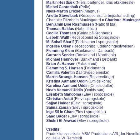
Martin Hestbæk
(Niels, bartender, Idas ekskæreste)
Michel Castenholt
(Pelle)
Niels-Martin Eriksen
(Magnus)
Anette Støvelbæk
(Receptionist i arbejdsformidling)
Charlotte Elizabeth Munksgaard =
Charlotte Munksga
Benjamin Boe Rasmussen
(Nabo til Ida)
Thomas Baldus
(Nabo til Ida)
Cecilie Thomsen
(Guide på Kronborg)
Lisbeth Wulff
(Receptionist på Sprogskole)
M. Sohail Sharif
(Parkistaner i sprogskole)
Ingelise Olsen
(Receptionist i udlændingestyrelsen)
Flemming Klem
(Bankmand i Danbank)
Carsten Sønder
(Bankmand i Nordbank)
Michael Hannover
(Bankmand i Østbank)
Brian A. Hansen
(Falckmand)
Flemming S. Hansen
(Falckmand)
Camilla Valentin Dal
(Sygeplejerske)
Martin Strange-Hansen
(Reservelæge)
Kristina Aamand Uddin
(Omids kone)
Karolina Aamand Uddin
(Omids datter)
Noah Aamand Uddin
(Omids søn)
Elisabeth Mangoma
(Elev i sprogskole)
Christian Adeti
(Elev i sprogskole)
Sajjad Haider
(Elev i sprogskole)
Saima Zaman
(Elev i sprogskole)
Inge Sil In Chan
(Elev i sprogskole)
Saad Bager
(Elev i sprogskole)
Shukri El-Awwad
(Elev i sprogskole)
Credits:
Produktionsselskab: M&M Productions A/S ; for Novelle
og Helle W. Remfeldt