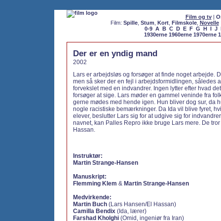
Film og tv
|
O
Film:
Spille
,
Stum
,
Kort
,
Filmskole
,
Novelle
0-9
A
B
C
D
E
F
G
H
I
J
1930erne
1960erne
1970erne
1
Der er en yndig mand
2002
Lars er arbejdsløs og forsøger at finde noget arbejde. Det
men så sker der en fejl i arbejdsformidlingen, således 
forvekslet med en indvandrer. Ingen lytter efter hvad det
forsøger at sige. Lars møder en gammel veninde fra fol
gerne mødes med hende igen. Hun bliver dog sur, da h
nogle racistiske bemærkninger. Da Ida vil blive fyret, h
elever, beslutter Lars sig for at udgive sig for indvandrer
navnet, kan Palles Repro ikke bruge Lars mere. De tro
Hassan.
Instruktør:
Martin Strange-Hansen
Manuskript:
Flemming Klem
&
Martin Strange-Hansen
Medvirkende:
Martin Buch
(Lars Hansen/El Hassan)
Camilla Bendix
(Ida, lærer)
Farshad Kholghi
(Omid, ingeniør fra Iran)