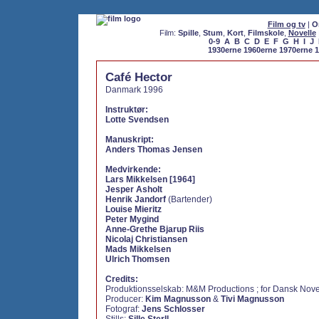
Film og tv
|
O
Film:
Spille
,
Stum
,
Kort
,
Filmskole
,
Novelle
0-9
A
B
C
D
E
F
G
H
I
J
1930erne
1960erne
1970erne
1
Café Hector
Danmark 1996
Instruktør:
Lotte Svendsen
Manuskript:
Anders Thomas Jensen
Medvirkende:
Lars Mikkelsen [1964]
Jesper Asholt
Henrik Jandorf
(Bartender)
Louise Mieritz
Peter Mygind
Anne-Grethe Bjarup Riis
Nicolaj Christiansen
Mads Mikkelsen
Ulrich Thomsen
Credits:
Produktionsselskab: M&M Productions ; for Dansk Nove
Producer:
Kim Magnusson
&
Tivi Magnusson
Fotograf:
Jens Schlosser