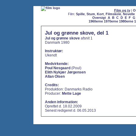
Film og tv
|
O
Film:
Spille
,
Stum
,
Kort
,
Filmskole
,
Novelle
Oversigt
A
B
C
D
E
F
G
1960erne
1970erne
1980erne
1
Jul og grønne skove, del 1
Jul og grønne skove
afsnit 1
Danmark 1980
Instruktør:
Ukendt
Medvirkende:
Poul Nesgaard
(Poul)
Elith Nykjær Jørgensen
Allan Olsen
Credits:
Produktion:
Danmarks Radio
Producer:
Mette Lage
Anden information:
Oprettet d. 18.02.2009
Senest redigeret d. 06.05.2013