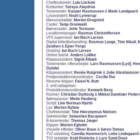
Chefkostumier:
Lulu Lückow
Kostumier:
Soraya Alaydrus
Tonemester:
Kasper Rasmussen
&
Mads Lundgaard
Lysassistent:
Noah Lynnerup
Manusredaktør:
Morten Dragsted
Caster:
Tanja Grunwald
Børnecaster:
Jette Termann
Locationmanager:
Rasmus Christoffersen
VFX supervisor:
Ian Bach Larsen
Digital billedbehandling:
Rasmus Lange
,
Tine Nikali
,
M
Zeuthen
&
Ejner Fergo
Grading:
Ian Bach Larsen
Online teknik:
Anders Lollike
Klippeassistent:
Sigrid Ålbæk
Tonemester, efterarbejde:
Lars Rasmussen [Lyd]
,
Hen
Dybdal
Klippeassistent:
Renée Rutgrink
&
Julie Abrahamson
Postproduktionskoordinator :
Cecilie Rui
Resume klipper:
Faisel N. Butt
2. unit optagelser:
Produktionskoordinator:
Kenneth Berg
Runner:
Christian Styltsvig
&
Mikkel Damkiær Peder
Børnepasser:
Mette Hauberg
Script:
Line Norman Hjorth
Lys:
Morten Nyboe
Chefrekvisitør:
Tine Hieronymus Nielsen
Setrekvisitør:
Sebastian Bacquaert
B-tonemester:
Thomas Jæger
Klipper:
Morten Egholm
Visuelle effekter:
Oliver Buus
&
Søren Tomas
TV2 udvikling:
Camilla Hammerich
,
Lotte Lindegaard
TV2 redaktør:
Keld Reinicke
&
Lars Sund Duus