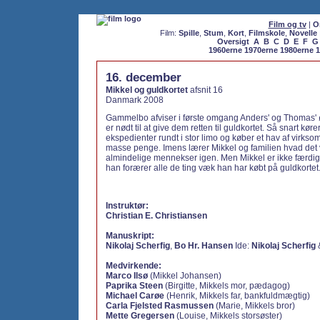
Film og tv
|
O
Film:
Spille
,
Stum
,
Kort
,
Filmskole
,
Novelle
Oversigt
A
B
C
D
E
F
G
1960erne
1970erne
1980erne
1
16. december
Mikkel og guldkortet
afsnit 16
Danmark 2008
Gammelbo afviser i første omgang Anders' og Thomas'
er nødt til at give dem retten til guldkortet. Så snart kører
ekspedienter rundt i stor limo og køber et hav af virks
masse penge. Imens lærer Mikkel og familien hvad det v
almindelige mennekser igen. Men Mikkel er ikke færdi
han forærer alle de ting væk han har købt på guldkortet
Instruktør:
Christian E. Christiansen
Manuskript:
Nikolaj Scherfig
,
Bo Hr. Hansen
Ide:
Nikolaj Scherfig
Medvirkende:
Marco Ilsø
(Mikkel Johansen)
Paprika Steen
(Birgitte, Mikkels mor, pædagog)
Michael Carøe
(Henrik, Mikkels far, bankfuldmægtig)
Carla Fjelsted Rasmussen
(Marie, Mikkels bror)
Mette Gregersen
(Louise, Mikkels storsøster)