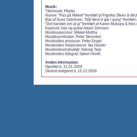
Musik:
Titelmusik:
Pfarfar
Numre:
"Pas på Mikkel" fremført af Paprika Steen & Mi
Bas af Sune Salminen,
"Når først vi går i gang" fremført
"Det handler om at gi" fremført af Karen Mukupa & Alex
Kaybord, bas og guitar Adam Johnsen
Musiksupervisor:
Mikkel Maltha
Musikkoordinator:
Peter Skovsted
Musikvideo producer:
Peter Engel
Musikvideo lineproducer:
Ida Harder
Musikvideoinstruktør:
Nikolaj Tarp
Musikvideo fotograf:
Søren Hiorth
Anden information:
Oprettet d. 31.01.2009
Senest redigeret d. 15.12.2009