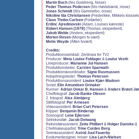
Martin Buch
(Nis Goddreng, Nisse)
Peder Thomas Pedersen
(Nis Høvlebænk, nisse)
Jonas Schmidt
(Nis Gammelbo, nisse)
Nikoline Ida Christiansen
(Frederikke, Mikkels klasse
Claus Thobo-Carlsen
(Fortæller)
Erdinc Ajredinovski
(Adam, Louises kæreste)
Robert Hansen [1979]
(Thomas, ekspedient)
Jakob Weble
(Anders, ekspedient)
Morten Resen
(Morgen tv-vært)
Mette Weyde
(Aften tvvært)
Credits:
Produktionsselskab:
Zentropa for TV2
Producer:
Meta Louise Foldager
&
Louise Vesth
Lineproducer:
Marianne Jul Hansen
Produktionsleder:
Carsten Sparwath
Produktionskoordinator:
Signe Rasmussen
Indspilningsleder:
Thomas Petersen
Produktionsassistent:
Louise Kjær-Madsen
Script:
Elin Amundsen Grinaker
Runner:
Adrian Oskar B. Hansen
&
Anders Brøsti Jø
Cheffotograf:
Jacob Banke Olesen
2. fotograf.
Alex Almbjerg
Stillfotograf:
Per Arnesen
Videoassistent:
Brian Curt Petersen
Klipper:
Benjamin Binderup
Scenograf:
Lene Ejlersen
Setrekvisitør:
Jacob Detwang
Rekvisitørassistent:
Zette Philbert
&
Holger Danske-1
Chefmakeupartist:
Trine Cordes Berg
Sminkeassistent:
Astrid Juul Fauerby
Kostumedesigner, nisser:
Lisa Lach-Nielsen