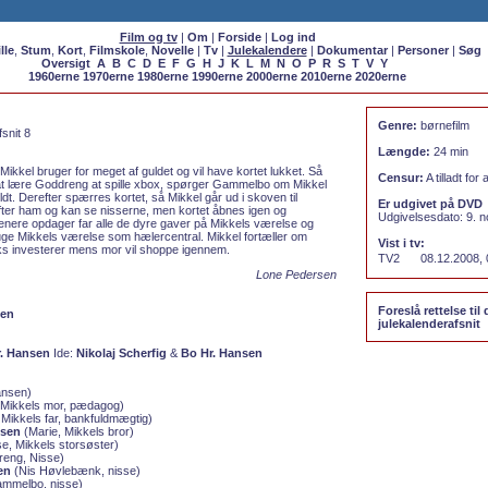
Film og tv
|
Om
|
Forside
|
Log ind
lle
,
Stum
,
Kort
,
Filmskole
,
Novelle
|
Tv
|
Julekalendere
|
Dokumentar
|
Personer
|
Søg
Oversigt
A
B
C
D
E
F
G
H
J
K
L
M
N
O
P
R
S
T
V
Y
1960erne
1970erne
1980erne
1990erne
2000erne
2010erne
2020erne
Genre:
børnefilm
snit 8
Længde:
24 min
kkel bruger for meget af guldet og vil have kortet lukket. Så
Censur:
A tilladt for a
 at lære Goddreng at spille xbox, spørger Gammelbo om Mikkel
ldt. Derefter spærres kortet, så Mikkel går ud i skoven til
Er udgivet på DVD
ter ham og kan se nisserne, men kortet åbnes igen og
Udgivelsesdato: 9. 
enere opdager far alle de dyre gaver på Mikkels værelse og
uge Mikkels værelse som hælercentral. Mikkel fortæller om
Vist i tv:
raks investerer mens mor vil shoppe igennem.
TV2
08.12.2008, 
Lone Pedersen
Foreslå rettelse til 
sen
julekalenderafsnit
. Hansen
Ide:
Nikolaj Scherfig
&
Bo Hr. Hansen
ansen)
, Mikkels mor, pædagog)
 Mikkels far, bankfuldmægtig)
ssen
(Marie, Mikkels bror)
e, Mikkels storsøster)
eng, Nisse)
en
(Nis Høvlebænk, nisse)
mmelbo, nisse)