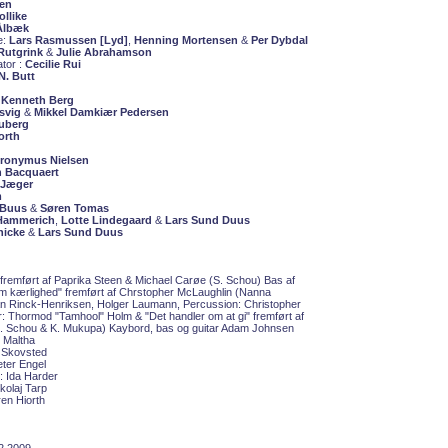
sen
llike
 Ålbæk
e:
Lars Rasmussen [Lyd]
,
Henning Mortensen
&
Per Dybdal
Rutgrink
&
Julie Abrahamson
tor :
Cecilie Rui
N. Butt
:
Kenneth Berg
tsvig
&
Mikkel Damkiær Pedersen
uberg
orth
eronymus Nielsen
n Bacquaert
 Jæger
m
 Buus
&
Søren Tomas
 Hammerich
,
Lotte Lindegaard
&
Lars Sund Duus
nicke
&
Lars Sund Duus
 fremført af Paprika Steen & Michael Carøe (S. Schou) Bas af
om kærlighed" fremført af Chrstopher McLaughlin (Nanna
an Rinck-Henriksen, Holger Laumann, Percussion: Christopher
ar: Thormod "Tamhool" Holm &
"Det handler om at gi" fremført af
. Schou & K. Mukupa) Kaybord, bas og guitar Adam Johnsen
 Maltha
 Skovsted
eter Engel
r:
Ida Harder
kolaj Tarp
en Hiorth