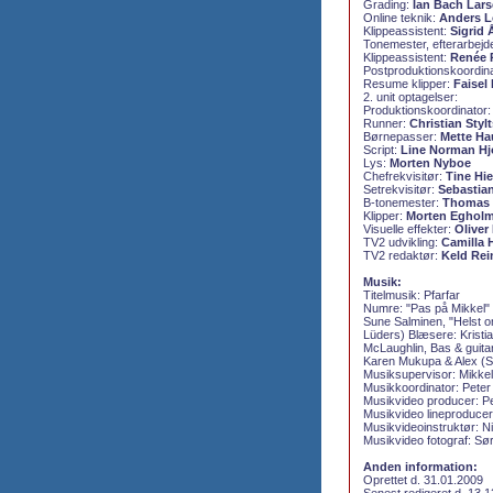
Grading:
Ian Bach Lar
Online teknik:
Anders Lo
Klippeassistent:
Sigrid
Tonemester, efterarbejd
Klippeassistent:
Renée 
Postproduktionskoordina
Resume klipper:
Faisel 
2. unit optagelser:
Produktionskoordinator
Runner:
Christian Styl
Børnepasser:
Mette Ha
Script:
Line Norman Hj
Lys:
Morten Nyboe
Chefrekvisitør:
Tine Hi
Setrekvisitør:
Sebastia
B-tonemester:
Thomas
Klipper:
Morten Eghol
Visuelle effekter:
Oliver
TV2 udvikling:
Camilla
TV2 redaktør:
Keld Rei
Musik:
Titelmusik:
Pfarfar
Numre:
"Pas på Mikkel"
Sune Salminen,
"Helst 
Lüders) Blæsere: Kristi
McLaughlin, Bas & guit
Karen Mukupa & Alex (S
Musiksupervisor:
Mikkel
Musikkoordinator:
Peter
Musikvideo producer:
P
Musikvideo lineproduce
Musikvideoinstruktør:
Ni
Musikvideo fotograf:
Sør
Anden information:
Oprettet d. 31.01.2009