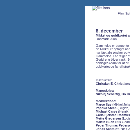
Film:
Spi
8. december
Mikkel og guldkortet
af
Danmark 2008
Gammelbo er bange for Mi
da Mikkel er optaget af
har fået alle ønsker opfy
Gammelbo. Far følger ef
Goddreng bliver rask. S
anklager Adam for at br
guldkortet og far vil st
Instruktør:
Christian E. Christian
Manuskript:
Nikolaj Scherfig
,
Bo Hr
Medvirkende:
Marco Ilsø
(Mikkel Joh
Paprika Steen
(Birgitte
Michael Carøe
(Henrik,
Carla Fjelsted Rasmu
Mette Gregersen
(Louis
Martin Buch
(Nis Goddr
Peder Thomas Peders
Jonas Schmidt
(Nis Ga