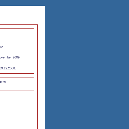
lle
november 2009
09.12.2008.
dette