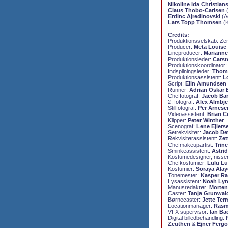
Nikoline Ida Christian
Claus Thobo-Carlsen
(
Erdinc Ajredinovski
(A
Lars Topp Thomsen
(K
Credits:
Produktionsselskab:
Zen
Producer:
Meta Louise
Lineproducer:
Marianne
Produktionsleder:
Carst
Produktionskoordinator
Indspilningsleder:
Thoma
Produktionsassistent:
L
Script:
Elin Amundsen 
Runner:
Adrian Oskar 
Cheffotograf:
Jacob Ba
2. fotograf.
Alex Almbje
Stillfotograf:
Per Arnese
Videoassistent:
Brian C
Klipper:
Peter Winther
Scenograf:
Lene Ejlers
Setrekvisitør:
Jacob D
Rekvisitørassistent:
Zet
Chefmakeupartist:
Trin
Sminkeassistent:
Astri
Kostumedesigner, nisse
Chefkostumier:
Lulu L
Kostumier:
Soraya Ala
Tonemester:
Kasper R
Lysassistent:
Noah Ly
Manusredaktør:
Morten
Caster:
Tanja Grunwal
Børnecaster:
Jette Te
Locationmanager:
Rasm
VFX supervisor:
Ian Ba
Digital billedbehandling:
Zeuthen
&
Ejner Fergo