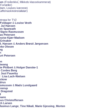
sen
(Frederikke, Mikkels klassekammerat)
Fortæller)
dam, Louises kæreste)
affemaskineinstallatør)
tropa for TV2
 Foldager
&
Louise Vesth
 Jul Hansen
en Sparwath
:
Signe Rasmussen
s Petersen
ouise Kjær-Madsen
Grinaker
B. Hansen
&
Anders Brøsti Jørgensen
nke Olesen
rg
n
urt Petersen
en
etwang
te Philbert
&
Holger Danske-1
e Cordes Berg
d Juul Fauerby
r:
Lisa Lach-Nielsen
ückow
ydrus
asmussen
&
Mads Lundgaard
nnerup
 Dragsted
d
rmann
us Christoffersen
ch Larsen
Rasmus Lange
,
Tine Nikali
,
Marie Gjessing
,
Morten