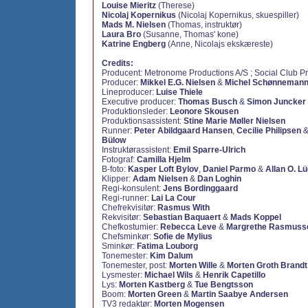
Louise Mieritz
(Therese)
Nicolaj Kopernikus
(Nicolaj Kopernikus, skuespiller)
Mads M. Nielsen
(Thomas, instruktør)
Laura Bro
(Susanne, Thomas' kone)
Katrine Engberg
(Anne, Nicolajs ekskæreste)
Credits:
Producent:
Metronome Productions A/S ; Social Club P
Producer:
Mikkel E.G. Nielsen
&
Michel Schønneman
Lineproducer:
Luise Thiele
Executive producer:
Thomas Busch
&
Simon Juncker
Produktionsleder:
Leonore Skousen
Produktionsassistent:
Stine Marie Møller Nielsen
Runner:
Peter Abildgaard Hansen
,
Cecilie Philipsen
Bülow
Instruktørassistent:
Emil Sparre-Ulrich
Fotograf:
Camilla Hjelm
B-foto:
Kasper Loft Bylov
,
Daniel Parmo
&
Allan O. L
Klipper:
Adam Nielsen
&
Dan Loghin
Regi-konsulent:
Jens Bordinggaard
Regi-runner:
Lai La Cour
Chefrekvisitør:
Rasmus With
Rekvisitør:
Sebastian Baquaert
&
Mads Koppel
Chefkostumier:
Rebecca Leve
&
Margrethe Rasmuss
Chefsminkør:
Sofie de Mylius
Sminkør:
Fatima Louborg
Tonemester:
Kim Dalum
Tonemester, post:
Morten Wille
&
Morten Groth Brandt
Lysmester:
Michael Wils
&
Henrik Capetillo
Lys:
Morten Kastberg
&
Tue Bengtsson
Boom:
Morten Green
&
Martin Saabye Andersen
TV3 redaktør:
Morten Mogensen