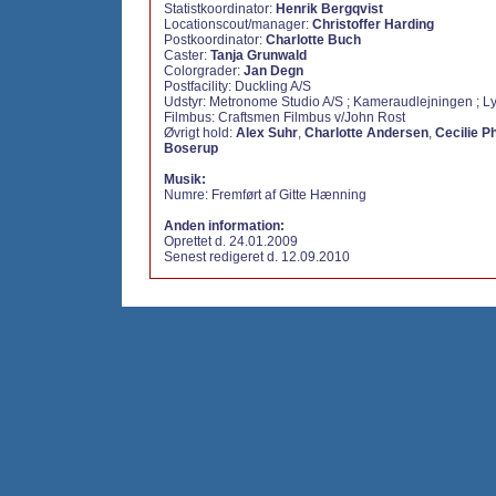
Statistkoordinator:
Henrik Bergqvist
Locationscout/manager:
Christoffer Harding
Postkoordinator:
Charlotte Buch
Caster:
Tanja Grunwald
Colorgrader:
Jan Degn
Postfacility:
Duckling A/S
Udstyr:
Metronome Studio A/S ; Kameraudlejningen ; L
Filmbus:
Craftsmen Filmbus v/John Rost
Øvrigt hold:
Alex Suhr
,
Charlotte Andersen
,
Cecilie P
Boserup
Musik:
Numre:
Fremført af Gitte Hænning
Anden information:
Oprettet d. 24.01.2009
Senest redigeret d. 12.09.2010