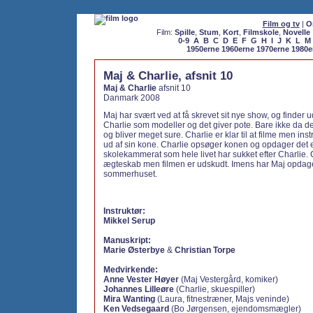
Film og tv
|
O
Film:
Spille
,
Stum
,
Kort
,
Filmskole
,
Novelle
0-9
A
B
C
D
E
F
G
H
I
J
K
L
M
1950erne
1960erne
1970erne
1980e
Maj & Charlie, afsnit 10
Maj & Charlie
afsnit 10
Danmark 2008
Maj har svært ved at få skrevet sit nye show, og finder 
Charlie som modeller og det giver pote. Bare ikke da d
og bliver meget sure. Charlie er klar til at filme men ins
ud af sin kone. Charlie opsøger konen og opdager det
skolekammerat som hele livet har sukket efter Charlie. 
ægteskab men filmen er udskudt. Imens har Maj opdaget
sommerhuset.
Instruktør:
Mikkel Serup
Manuskript:
Marie Østerbye
&
Christian Torpe
Medvirkende:
Anne Vester Høyer
(Maj Vestergård, komiker)
Johannes Lilleøre
(Charlie, skuespiller)
Mira Wanting
(Laura, fitnestræner, Majs veninde)
Ken Vedsegaard
(Bo Jørgensen, ejendomsmægler)