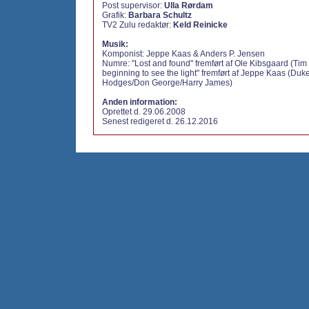
Post supervisor:
Ulla Rørdam
Grafik:
Barbara Schultz
TV2 Zulu redaktør:
Keld Reinicke
Musik:
Komponist:
Jeppe Kaas &
Anders P. Jensen
Numre:
"Lost and found" fremført af Ole Kibsgaard (Ti
beginning to see the light" fremført af Jeppe Kaas (Duk
Hodges/Don George/Harry James)
Anden information:
Oprettet d. 29.06.2008
Senest redigeret d. 26.12.2016