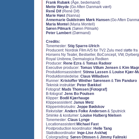
Frank Rubæk
(Åge, bedemand)
Mette Weyde
(Go Aften Danmark vært)
René Dif
(René Dif)
Marie Høst
(Nanna)
Annemarie Guldstrøm Mørk Hansen
(Go Aften Danma
Maria Montel
(Maria Montell)
Søren Pilmark
(Søren Pilmark)
Peter Lambert
(Dørmand)
Credits:
Tonemester:
Stig Sparre-Ulrich
Producent:
Nordisk FIlm A/S for TV2 Zulu med støtte f
Horsens Ny Teater, Bestseller, BoConcept, VW, Dyrberg/
Royal Unibrew, Dermalogica Redken
Producer:
Rene Ezra
&
Tomas Radoor
Executive producer:
Tomas Villum Jensen
&
Kim Mag
Produktionsassistent:
Stinna Lassen
&
Louise Kjær-M
Produktionsledelse:
Claus Willadsen
Runner:
Kristoffer Winther Sørensen
&
Tim Panduro
Teknisk instruktør:
Peter Bækkel
Fotograf:
Mads Thomsen [Fotograf]
B-fotograf:
Jens Bo Poulsen
Klipper:
Bodil Kjærhauge
Klippeassistent:
Janus Metz
Klipperintro/outro:
Jeppe Bødskov
Rekvisitør:
Anders Folke Andersen
&
Sputnick
Sminke & kostumer:
Louise Halberg Nielsen
Tonemester:
Claus Lynge
Locationassistent
Michael Fast
Postproduction koordinator:
Helle Tang
Statistkoordinator:
Inge-Lise Askhøj
Colorgrading:
Søren Ottosen
&
Jimmy Falinski