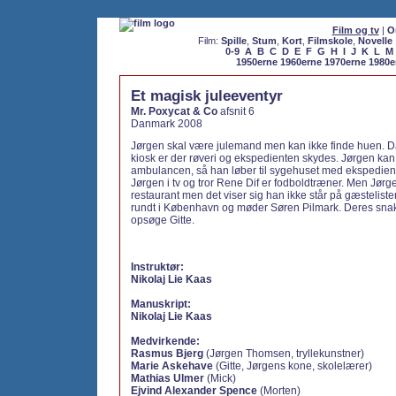
Film og tv
|
O
Film:
Spille
,
Stum
,
Kort
,
Filmskole
,
Novelle
0-9
A
B
C
D
E
F
G
H
I
J
K
L
M
1950erne
1960erne
1970erne
1980e
Et magisk juleeventyr
Mr. Poxycat & Co
afsnit 6
Danmark 2008
Jørgen skal være julemand men kan ikke finde huen. D
kiosk er der røveri og ekspedienten skydes. Jørgen kan
ambulancen, så han løber til sygehuset med ekspedient
Jørgen i tv og tror Rene Dif er fodboldtræner. Men Jørge
restaurant men det viser sig han ikke står på gæstelist
rundt i København og møder Søren Pilmark. Deres snak f
opsøge Gitte.
Instruktør:
Nikolaj Lie Kaas
Manuskript:
Nikolaj Lie Kaas
Medvirkende:
Rasmus Bjerg
(Jørgen Thomsen, tryllekunstner)
Marie Askehave
(Gitte, Jørgens kone, skolelærer)
Mathias Ulmer
(Mick)
Ejvind Alexander Spence
(Morten)