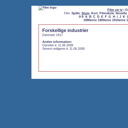
Film og tv
|
O
Film:
Spille
,
Stum
,
Kort
,
Filmskole
,
Novelle
0-9
A
B
C
D
E
F
G
H
I
J
K
1890erne
1900erne
1910erne
1
Forskellige industrier
Danmark 1917
Anden information:
Oprettet d. 11.06.2008
Senest redigeret d. 11.06.2008