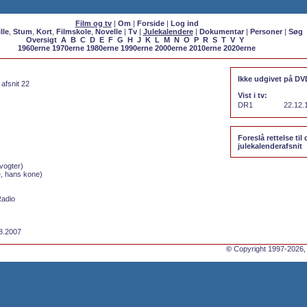
Film og tv
|
Om
|
Forside
|
Log ind
lle
,
Stum
,
Kort
,
Filmskole
,
Novelle
|
Tv
|
Julekalendere
|
Dokumentar
|
Personer
|
Søg
Oversigt
A
B
C
D
E
F
G
H
J
K
L
M
N
O
P
R
S
T
V
Y
1960erne
1970erne
1980erne
1990erne
2000erne
2010erne
2020erne
Ikke udgivet på DV
afsnit 22
Vist i tv:
DR1
22.12.
Foreslå rettelse til 
julekalenderafsnit
vogter)
, hans kone)
Radio
08.2007
©
Copyright 1997-2026,