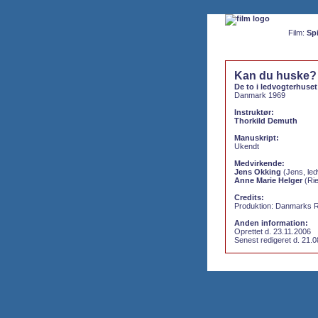
Film:
Spi
Kan du huske?
De to i ledvogterhuset
Danmark 1969
Instruktør:
Thorkild Demuth
Manuskript:
Ukendt
Medvirkende:
Jens Okking
(Jens, led
Anne Marie Helger
(Rie
Credits:
Produktion: Danmarks 
Anden information:
Oprettet d. 23.11.2006
Senest redigeret d. 21.