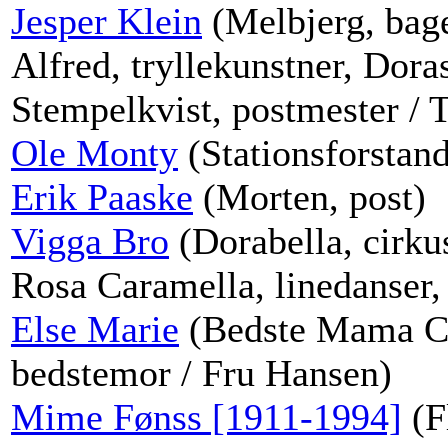
Jesper Klein
(Melbjerg, bager
Alfred, tryllekunstner, Dora
Stempelkvist, postmester / 
Ole Monty
(Stationsforstand
Erik Paaske
(Morten, post)
Vigga Bro
(Dorabella, cirkus
Rosa Caramella, linedanser,
Else Marie
(Bedste Mama Ca
bedstemor / Fru Hansen)
Mime Fønss [1911-1994]
(F