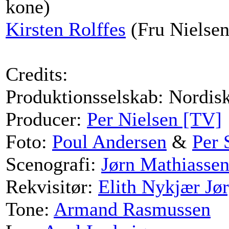
kone)
Kirsten Rolffes
(Fru Nielsen
Credits:
Produktionsselskab: Nordi
Producer:
Per Nielsen [TV]
Foto:
Poul Andersen
&
Per 
Scenografi:
Jørn Mathiasse
Rekvisitør:
Elith Nykjær Jø
Tone:
Armand Rasmussen