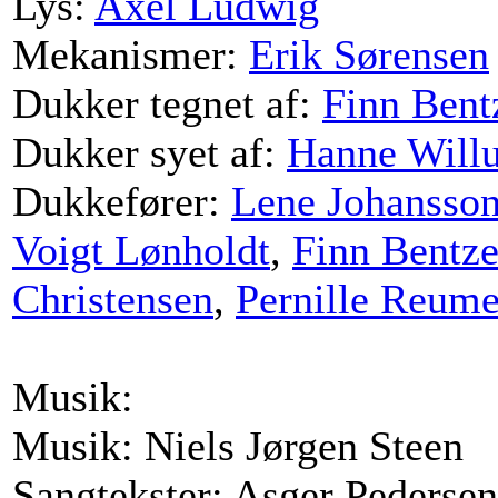
Lys:
Axel Ludwig
Mekanismer:
Erik Sørensen
Dukker tegnet af:
Finn Bent
Dukker syet af:
Hanne Will
Dukkefører:
Lene Johansso
Voigt Lønholdt
,
Finn Bentz
Christensen
,
Pernille Reume
Musik:
Musik: Niels Jørgen Steen
Sangtekster: Asger Pedersen