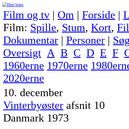
Film og tv
|
Om
|
Forside
|
L
Film:
Spille
,
Stum
,
Kort
,
Fi
Dokumentar
|
Personer
|
Sø
Oversigt
A
B
C
D
E
F
1960erne
1970erne
1980ern
2020erne
10. december
Vinterbyøster
afsnit 10
Danmark 1973