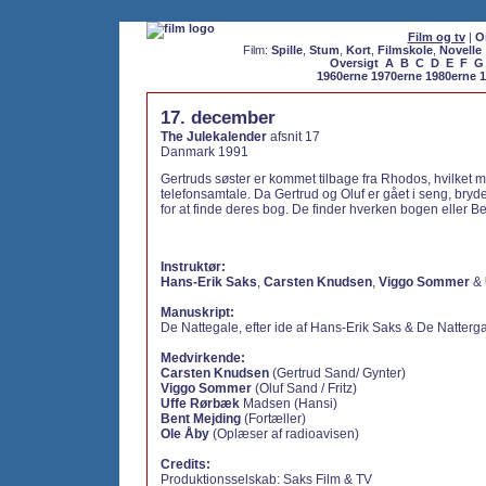
Film og tv
|
O
Film:
Spille
,
Stum
,
Kort
,
Filmskole
,
Novelle
Oversigt
A
B
C
D
E
F
G
1960erne
1970erne
1980erne
1
17. december
The Julekalender
afsnit 17
Danmark 1991
Gertruds søster er kommet tilbage fra Rhodos, hvilket 
telefonsamtale. Da Gertrud og Oluf er gået i seng, bryde
for at finde deres bog. De finder hverken bogen eller B
Instruktør:
Hans-Erik Saks
,
Carsten Knudsen
,
Viggo Sommer
&
Manuskript:
De Nattegale, efter ide af Hans-Erik Saks & De Natterg
Medvirkende:
Carsten Knudsen
(Gertrud Sand/ Gynter)
Viggo Sommer
(Oluf Sand / Fritz)
Uffe Rørbæk
Madsen (Hansi)
Bent Mejding
(Fortæller)
Ole Åby
(Oplæser af radioavisen)
Credits:
Produktionsselskab: Saks Film & TV