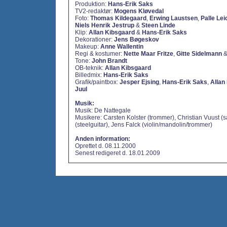
Produktion:
Hans-Erik Saks
TV2-redaktør:
Mogens Kløvedal
Foto:
Thomas Kildegaard
,
Erwing Laustsen
,
Palle Lei
Niels Henrik Jestrup
&
Steen Linde
Klip:
Allan Kibsgaard
&
Hans-Erik Saks
Dekorationer:
Jens Bøgeskov
Makeup:
Anne Wallentin
Regi & kostumer:
Nette Maar Fritze
,
Gitte Sidelmann
Tone:
John Brandt
OB-teknik:
Allan Kibsgaard
Billedmix:
Hans-Erik Saks
Grafik/paintbox:
Jesper Ejsing
,
Hans-Erik Saks
,
Allan
Juul
Musik:
Musik: De Nattegale
Musikere: Carsten Kolster (trommer), Christian Vuust (
(steelguitar), Jens Falck (violin/mandolin/trommer)
Anden information:
Oprettet d. 08.11.2000
Senest redigeret d. 18.01.2009