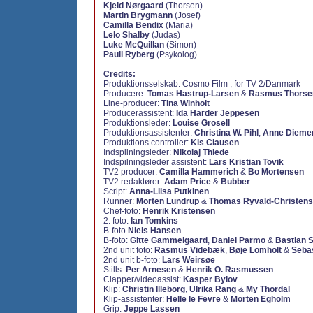
Kjeld Nørgaard
(Thorsen)
Martin Brygmann
(Josef)
Camilla Bendix
(Maria)
Lelo Shalby
(Judas)
Luke McQuillan
(Simon)
Pauli Ryberg
(Psykolog)
Credits:
Produktionsselskab: Cosmo Film ; for TV 2/Danmark
Producere:
Tomas Hastrup-Larsen
&
Rasmus Thorse
Line-producer:
Tina Winholt
Producerassistent:
Ida Harder Jeppesen
Produktionsleder:
Louise Grosell
Produktionsassistenter:
Christina W. Pihl
,
Anne Dieme
Produktions controller:
Kis Clausen
Indspilningsleder:
Nikolaj Thiede
Indspilningsleder assistent:
Lars Kristian Tovik
TV2 producer:
Camilla Hammerich
&
Bo Mortensen
TV2 redaktører:
Adam Price
&
Bubber
Script:
Anna-Liisa Putkinen
Runner:
Morten Lundrup
&
Thomas Ryvald-Christen
Chef-foto:
Henrik Kristensen
2. foto:
Ian Tomkins
B-foto
Niels Hansen
B-foto:
Gitte Gammelgaard
,
Daniel Parmo
&
Bastian S
2nd unit foto:
Rasmus Videbæk
,
Bøje Lomholt
&
Sebas
2nd unit b-foto:
Lars Weirsøe
Stills:
Per Arnesen
&
Henrik O. Rasmussen
Clapper/videoassist:
Kasper Bylov
Klip:
Christin Illeborg
,
Ulrika Rang
&
My Thordal
Klip-assistenter:
Helle le Fevre
&
Morten Egholm
Grip:
Jeppe Lassen