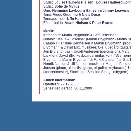
Stylist: Louise Hauberg Nielsen=
Louise Hauberg Lo
Stylist:
Sofie de Mylius
Grip:
Flemming Laybourn Hansen
&
Jimmy Leavens
Tone:
Viggo Grumme
&
Niels Dose
Toneassistent:
Uffe Hanghøj
Efterarbejde:
Adam Nielsen
&
Peter Brandt
Musik:
Komponist: Martin Brygmann & Lars Terkelsen
Numre: "Jesus & Josefine" (Martin Brygmann / Martin 
Campo III) af Julie Berthelsen & Martin Brygmann, prod
Brygmann & David Blix, musikere: Ole Kibsgård (guitar),
Jon Bruland (bas), Jacob Andersen (percussion), Marti
bækner), David Blix (keyboards, guitar, kor) ; "Stjerne
Brygmann / Martin Brygmann & Felxi Campo III) af Søs 
Henrik Janson & Ulf Janson, musikere: Magnus Persson
Janson (piano, akkustisk guitar, el-guitar, keyboards), U
(koncertmester), Stockholm Session Strings (strygere)
Anden information:
Oprettet d. 22.12.2003
Senest redigeret d. 30.11.2009