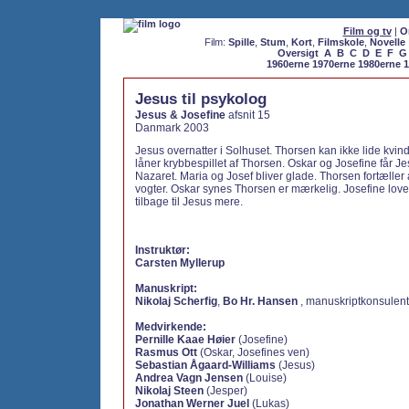
Film og tv
|
O
Film:
Spille
,
Stum
,
Kort
,
Filmskole
,
Novelle
Oversigt
A
B
C
D
E
F
G
1960erne
1970erne
1980erne
1
Jesus til psykolog
Jesus & Josefine
afsnit 15
Danmark 2003
Jesus overnatter i Solhuset. Thorsen kan ikke lide kvin
låner krybbespillet af Thorsen. Oskar og Josefine får Jes
Nazaret. Maria og Josef bliver glade. Thorsen fortæller 
vogter. Oskar synes Thorsen er mærkelig. Josefine lover
tilbage til Jesus mere.
Instruktør:
Carsten Myllerup
Manuskript:
Nikolaj Scherfig
,
Bo Hr. Hansen
, manuskriptkonsulen
Medvirkende:
Pernille Kaae Høier
(Josefine)
Rasmus Ott
(Oskar, Josefines ven)
Sebastian Ågaard-Williams
(Jesus)
Andrea Vagn Jensen
(Louise)
Nikolaj Steen
(Jesper)
Jonathan Werner Juel
(Lukas)