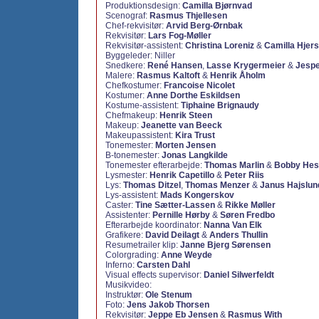
Produktionsdesign:
Camilla Bjørnvad
Scenograf:
Rasmus Thjellesen
Chef-rekvisitør:
Arvid Berg-Ørnbak
Rekvisitør:
Lars Fog-Møller
Rekvisitør-assistent:
Christina Loreniz
&
Camilla Hjers
Byggeleder: Niller
Snedkere:
René Hansen
,
Lasse Krygermeier
&
Jesp
Malere:
Rasmus Kaltoft
&
Henrik Åholm
Chefkostumer:
Francoise Nicolet
Kostumer:
Anne Dorthe Eskildsen
Kostume-assistent:
Tiphaine Brignaudy
Chefmakeup:
Henrik Steen
Makeup:
Jeanette van Beeck
Makeupassistent:
Kira Trust
Tonemester:
Morten Jensen
B-tonemester:
Jonas Langkilde
Tonemester efterarbejde:
Thomas Marlin
&
Bobby Hes
Lysmester:
Henrik Capetillo
&
Peter Riis
Lys:
Thomas Ditzel
,
Thomas Menzer
&
Janus Hajslun
Lys-assistent:
Mads Kongerskov
Caster:
Tine Sætter-Lassen
&
Rikke Møller
Assistenter:
Pernille Hørby
&
Søren Fredbo
Efterarbejde koordinator:
Nanna Van Elk
Grafikere:
David Deilagt
&
Anders Thullin
Resumetrailer klip:
Janne Bjerg Sørensen
Colorgrading:
Anne Weyde
Inferno:
Carsten Dahl
Visual effects supervisor:
Daniel Silwerfeldt
Musikvideo:
Instruktør:
Ole Stenum
Foto:
Jens Jakob Thorsen
Rekvisitør:
Jeppe Eb Jensen
&
Rasmus With