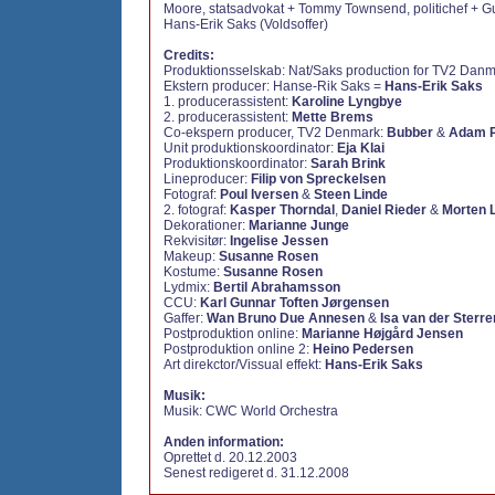
Moore, statsadvokat + Tommy Townsend, politichef + Gui
Hans-Erik Saks (Voldsoffer)
Credits:
Produktionsselskab: Nat/Saks production for TV2 Dan
Ekstern producer: Hanse-Rik Saks =
Hans-Erik Saks
1. producerassistent:
Karoline Lyngbye
2. producerassistent:
Mette Brems
Co-ekspern producer, TV2 Denmark:
Bubber
&
Adam P
Unit produktionskoordinator:
Eja Klai
Produktionskoordinator:
Sarah Brink
Lineproducer:
Filip von Spreckelsen
Fotograf:
Poul Iversen
&
Steen Linde
2. fotograf:
Kasper Thorndal
,
Daniel Rieder
&
Morten L
Dekorationer:
Marianne Junge
Rekvisitør:
Ingelise Jessen
Makeup:
Susanne Rosen
Kostume:
Susanne Rosen
Lydmix:
Bertil Abrahamsson
CCU:
Karl Gunnar Toften Jørgensen
Gaffer:
Wan Bruno Due Annesen
&
Isa van der Sterr
Postproduktion online:
Marianne Højgård Jensen
Postproduktion online 2:
Heino Pedersen
Art direkctor/Vissual effekt:
Hans-Erik Saks
Musik:
Musik: CWC World Orchestra
Anden information:
Oprettet d. 20.12.2003
Senest redigeret d. 31.12.2008