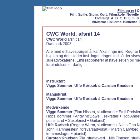
Film og tv
|
O
Film:
Spille
,
Stum
,
Kort
,
Filmskole
,
Novelle
Oversigt
A
B
C
D
E
F
G
1960erne
1970erne
1980erne
1
CWC World, afsnit 14
CWC World
afsnit 14
Danmark 2003
Alle med et havespørgsmål kan/skal ringe ind. Regnar 
højt op og den sidder fast. Ingen ringen ind så der vises 
Juleadvokaterne. Emil rapporterer at have set en bil m
forbindelsen er dårlig.
Instruktør:
Viggo Sommer
,
Uffe Rørbæk
&
Carsten Knudsen
Manuskript:
Viggo Sommer
,
Uffe Rørbæk
&
Carsten Knudsen
Medvirkende:
Viggo Sommer
(Finn Nissen, studievært + Emil Preisler
Hobs, dommer + Andy McDowell, sekretær + Rob Ander
politimand + Saxofonist + Guitarist)
Uffe Rørbæk
(Regnar Worm, studievært + Niels Finn Ni
John Hammerstein, forsvarsadvokat + Martin Carwford, C
trommeslager + pianist)
Carsten Knudsen
(Pia, studievært + Nis Finnsen, stud