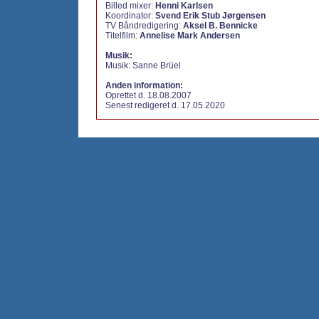
Billed mixer:
Henni Karlsen
Koordinator:
Svend Erik Stub Jørgensen
TV Båndredigering:
Aksel B. Bennicke
Titelfilm:
Annelise Mark Andersen
Musik:
Musik: Sanne Brüel
Anden information:
Oprettet d. 18.08.2007
Senest redigeret d. 17.05.2020