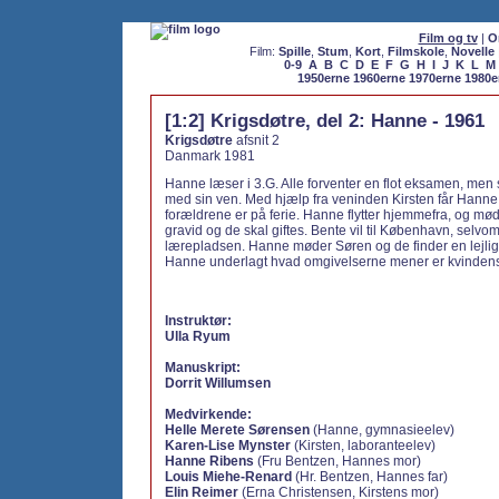
Film og tv
|
O
Film:
Spille
,
Stum
,
Kort
,
Filmskole
,
Novelle
0-9
A
B
C
D
E
F
G
H
I
J
K
L
M
1950erne
1960erne
1970erne
1980e
[1:2] Krigsdøtre, del 2: Hanne - 1961
Krigsdøtre
afsnit 2
Danmark 1981
Hanne læser i 3.G. Alle forventer en flot eksamen, men 
med sin ven. Med hjælp fra veninden Kirsten får Hanne 
forældrene er på ferie. Hanne flytter hjemmefra, og mø
gravid og de skal giftes. Bente vil til København, selvo
lærepladsen. Hanne møder Søren og de finder en lejli
Hanne underlagt hvad omgivelserne mener er kvindens 
Instruktør:
Ulla Ryum
Manuskript:
Dorrit Willumsen
Medvirkende:
Helle Merete Sørensen
(Hanne, gymnasieelev)
Karen-Lise Mynster
(Kirsten, laboranteelev)
Hanne Ribens
(Fru Bentzen, Hannes mor)
Louis Miehe-Renard
(Hr. Bentzen, Hannes far)
Elin Reimer
(Erna Christensen, Kirstens mor)