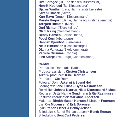
Ove Sprogøe
(Hr. Christensen, Kirstens far)
Henrik Koefoed
(Bo, Kirstens bror)
Bjarne Winther
(Lars, Hanns første kæreste)
Søren Pilmark
(Søren)
Kurt Ravn
(Jørgen, Kirstens mand)
Merete Hegner
(Bente, Hanne og Kirstens veninde)
Torbjørn Hummel
(Mick)
Guri Richter
(Ældre kvinde)
Olaf Ussing
(Gammel mand)
Benny Hansen
(Beruset mand)
Pouel Kern
(Abortlæge)
Hannah Bjarnhof
(Klinikdame)
Niels Hinrichsen
(Hospitalslæge)
Dianna Vangsaa
(Skolekammerat)
Pernille Grumme
(Connie)
Finn Storgaard
(Børge, Connies mand)
Credits:
Produktion: Danmarks Radio
Producerassistent:
Kirsten Christensen
Teknisk producer:
Trine Hedman
Producent:
Ole Reim
Fotograf:
John Jakshøj
&
Svend Holm
Scenografi:
Lone Ernst
&
Gyda Rasmussen
Rekvisitør:
Johnna Kjærup
,
Niels Kjærsgaard
&
Moge
Regissør:
Jytte Hanne Gundmann
&
Rie Rasmussen
Kostume koordinator:
Marianne Anderson
Make-up:
Birgith Maach Hansen
&
Lisbeth Petersen
Lys:
Ole Mogensen
&
Erik Sørensen
Lyd:
Preben Ertner
&
Benny Jensen
Billedteknik: Bendt Ertman Larsen =
Bendt Ertman
Billedteknik:
Bent Curt Pedersen