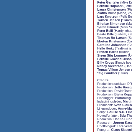
Peter Gantzler
(Mike En
Pernille Højmark
(Lotte
Laura Christensen
(Fie
Zlatko Buric
(Meho, vo
Lars Knutzon
(Pelle Be
Torben Jensen [Skuesp
Birgitte Simonsen
(Mar
Søren Pilmark
(Mark Sa
Peter Belli
(Hardy, chau
Beate Bille
(Lisbeth, se
Thomas Bo Larsen
(Su
Morten Kristensen
(Cas
Caroline Johansen
(Car
Helle Hertz
(Trafikminis
Preben Harris
(Kunde)
Steen Stig Lommer
(Ud
Pernille Glavind Olss
Billy Cross
(Kunde hos 
Nancy Nickerson
(Han
Tomas Villum Jensen
(
Stig Günther
(Stunt)
Credits:
Produktionsselskab: D
Produktion:
Jette Ries
Produktion: David Øste
Produktion:
Bjørn Kop
Planlægger:
Flemming 
Indspilningsleder:
Marti
Producent:
Sven Claus
Lineproducer:
Anne-Mar
Script:
Louise N.D. Fri
Hovedforfatter:
Stig Th
Redaktion:
Hanna Lund
Research:
Jørgen Kast
Cheffotograf:
Lars Vest
Fotograf:
Claus Sissec