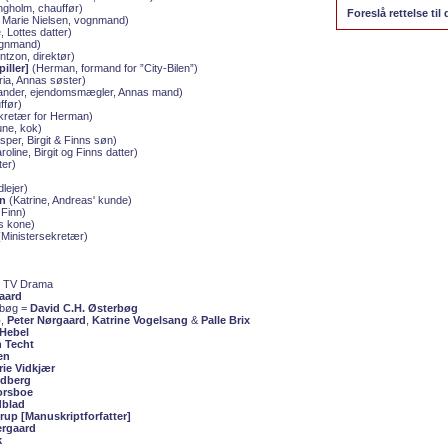
gholm, chauffør)
Foreslå rettelse til 
 Marie Nielsen, vognmand)
, Lottes datter)
gnmand)
ntzon, direktør)
iller]
(Herman, formand for ”City-Bilen”)
ia, Annas søster)
nder, ejendomsmægler, Annas mand)
ffør)
kretær for Herman)
ne, kok)
per, Birgit & Finns søn)
oline, Birgit og Finns datter)
ter)
lejer)
on
(Katrine, Andreas' kunde)
Finn)
s kone)
Ministersekretær)
R TV Drama
gaard
rbøg =
David C.H. Østerbøg
p
,
Peter Nørgaard
,
Katrine Vogelsang
&
Palle Brix
Hebel
n Techt
en
ie Vidkjær
edberg
orsboe
blad
rup [Manuskriptforfatter]
ergaard
k