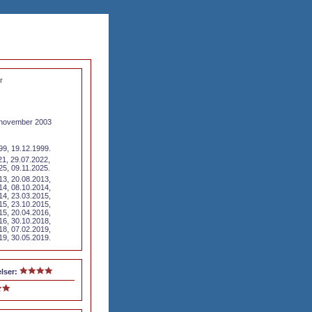
r
 november 2003
99, 19.12.1999.
21, 29.07.2022,
25, 09.11.2025.
13, 20.08.2013,
14, 08.10.2014,
14, 23.03.2015,
15, 23.10.2015,
15, 20.04.2016,
16, 30.10.2018,
18, 07.02.2019,
19, 30.05.2019.
lser: