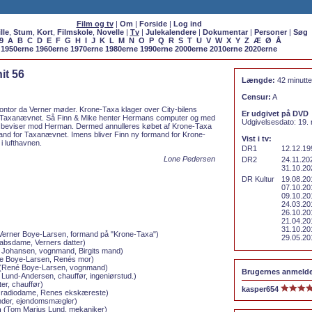
Film og tv
|
Om
|
Forside
|
Log ind
lle
,
Stum
,
Kort
,
Filmskole
,
Novelle
|
Tv
|
Julekalendere
|
Dokumentar
|
Personer
|
Søg
9
A
B
C
D
E
F
G
H
I
J
K
L
M
N
O
P
Q
R
S
T
U
V
W
X
Y
Z
Æ
Ø
Å
1950erne
1960erne
1970erne
1980erne
1990erne
2000erne
2010erne
2020erne
nit 56
Længde:
42 minutte
Censur:
A
ntor da Verner møder. Krone-Taxa klager over City-bilens
Er udgivet på DVD
 Taxanævnet. Så Finn & Mike henter Hermans computer og med
Udgivelsesdato: 19.
e beviser mod Herman. Dermed annulleres købet af Krone-Taxa
mand for Taxanævnet. Imens bliver Finn ny formand for Krone-
Vist i tv:
i lufthavnen.
DR1
12.12.19
Lone Pedersen
DR2
24.11.20
31.10.20
DR Kultur
19.08.20
07.10.20
09.10.20
24.03.20
26.10.20
21.04.20
31.10.20
Verner Boye-Larsen, formand på "Krone-Taxa")
29.05.20
kabsdame, Verners datter)
 Johansen, vognmand, Birgits mand)
ie Boye-Larsen, Renés mor)
(René Boye-Larsen, vognmand)
Brugernes anmelde
Lund-Andersen, chauffør, ingeniørstud.)
er, chauffør)
kasper654
, radiodame, Renes ekskæreste)
der, ejendomsmægler)
n
(Tom Marius Lund, mekaniker)