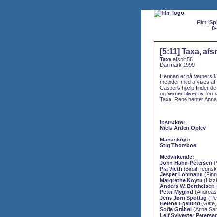
Film:
Spi
0-
[5:11] Taxa, afs
Taxa
afsnit 56
Danmark 1999
Herman er på Verners ko
metoder med afvises af
Caspers hjælp finder d
og Verner bliver ny for
Taxa. Rene henter Anna 
Instruktør:
Niels Arden Oplev
Manuskript:
Stig Thorsboe
Medvirkende:
John Hahn-Petersen
(
Pia Vieth
(Birgit, regns
Jesper Lohmann
(Finn
Margrethe Koytu
(Lizz
Anders W. Berthelsen
Peter Mygind
(Andreas 
Jens Jørn Spottag
(Pet
Helene Egelund
(Gitte
Sofie Gråbøl
(Anna San
Leif Sylvester Peterse