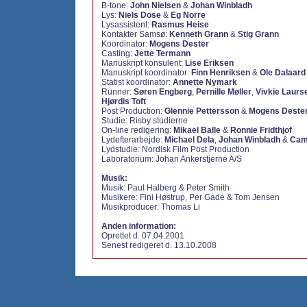
B-tone:
John Nielsen
&
Johan Winbladh
Lys:
Niels Dose
&
Eg Norre
Lysassistent:
Rasmus Heise
Kontakter Samsø:
Kenneth Grann
&
Stig Grann
Koordinator:
Mogens Dester
Casting:
Jette Termann
Manuskript konsulent:
Lise Eriksen
Manuskript koordinator:
Finn Henriksen
&
Ole Dalaard
Statist koordinator:
Annette Nymark
Runner:
Søren Engberg
,
Pernille Møller
,
Vivkie Laurs
Hjørdis Toft
Post Production:
Glennie Pettersson
&
Mogens Deste
Studie: Risby studierne
On-line redigering:
Mikael Balle
&
Ronnie Fridthjof
Lydefterarbejde:
Michael Dela
,
Johan Winbladh
&
Cami
Lydstudie: Nordisk Film Post Production
Laboratorium: Johan Ankerstjerne A/S
Musik:
Musik: Paul Halberg & Peter Smith
Musikere: Fini Høstrup, Per Gade & Tom Jensen
Musikproducer: Thomas Li
Anden information:
Oprettet d. 07.04.2001
Senest redigeret d. 13.10.2008