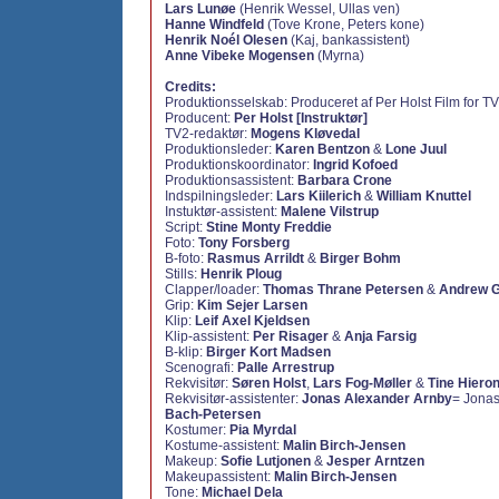
Lars Lunøe
(Henrik Wessel, Ullas ven)
Hanne Windfeld
(Tove Krone, Peters kone)
Henrik Noél Olesen
(Kaj, bankassistent)
Anne Vibeke Mogensen
(Myrna)
Credits:
Produktionsselskab: Produceret af Per Holst Film for 
Producent:
Per Holst [Instruktør]
TV2-redaktør:
Mogens Kløvedal
Produktionsleder:
Karen Bentzon
&
Lone Juul
Produktionskoordinator:
Ingrid Kofoed
Produktionsassistent:
Barbara Crone
Indspilningsleder:
Lars Kiilerich
&
William Knuttel
Instuktør-assistent:
Malene Vilstrup
Script:
Stine Monty Freddie
Foto:
Tony Forsberg
B-foto:
Rasmus Arrildt
&
Birger Bohm
Stills:
Henrik Ploug
Clapper/loader:
Thomas Thrane Petersen
&
Andrew G
Grip:
Kim Sejer Larsen
Klip:
Leif Axel Kjeldsen
Klip-assistent:
Per Risager
&
Anja Farsig
B-klip:
Birger Kort Madsen
Scenografi:
Palle Arrestrup
Rekvisitør:
Søren Holst
,
Lars Fog-Møller
&
Tine Hiero
Rekvisitør-assistenter:
Jonas Alexander Arnby
= Jona
Bach-Petersen
Kostumer:
Pia Myrdal
Kostume-assistent:
Malin Birch-Jensen
Makeup:
Sofie Lutjonen
&
Jesper Arntzen
Makeupassistent:
Malin Birch-Jensen
Tone:
Michael Dela