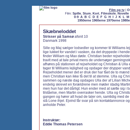
Film og tv
|
O
Film:
Spille
,
Stum
,
Kort
,
Filmskole
,
Novelle
0-9
A
B
C
D
E
F
G
H
I
J
K
L
M
1950erne
1960erne
1970erne
1980e
Skæbneloddet
Strisser på Samsø
afsnit 10
Danmark 1998
Sille og Maj sælger lodsedler og kommer til Williams le
lige lukket for vandet i vasken, da det dryppede i hende
finder William og Max døde. Christian beder rejseholde
travlt med at tale privat mens de undersøger gerningsst
afhøres på stationen af rejseholdet og Christian & Ulla e
tager til Williams lejlighed og opdager der drypper vand
Rejseholdet mener det er druk der har fået de to mænd ti
men Christian kan ikke få det til at stemme. Ulla og Chr
sammen og næste dag opdages Ulla der af Lilian Miche
endelig skrevet en forældrene men møder stadig Martin 
men hun har det dårligt. Hun ender med at sætte sig i 
tilståelse, men Martin overrasker hende. Ulla og Christ
gangen og hører alt hvad de taler om, samtidig med de f
slå Lone ihjel. Ejvind får svar på sin kontaktannonce o
anholde Peter.
Instruktør:
Eddie Thomas Petersen