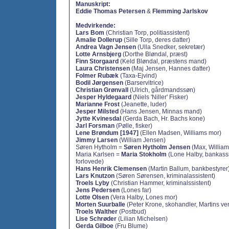
Manuskript:
Eddie Thomas Petersen
&
Flemming Jarlskov
Medvirkende:
Lars Bom
(Christian Torp, politiassistent)
Amalie Dollerup
(Sille Torp, deres datter)
Andrea Vagn Jensen
(Ulla Snedker, sekretær)
Lotte Arnsbjerg
(Dorthe Bløndal, præst)
Finn Storgaard
(Keld Bløndal, præstens mand)
Laura Christensen
(Maj Jensen, Hannes datter)
Folmer Rubæk
(Taxa-Ejvind)
Bodil Jørgensen
(Barservitrice)
Christian Grønvall
(Ulrich, gårdmandssøn)
Jesper Hyldegaard
(Niels 'Niller' Fisker)
Marianne Frost
(Jeanette, luder)
Jesper Milsted
(Hans Jensen, Minnas mand)
Jytte Kvinesdal
(Gerda Bach, Hr. Bachs kone)
Jarl Forsman
(Pølle, fisker)
Lene Brøndum [1947]
(Ellen Madsen, Williams mor)
Jimmy Larsen
(William Jensen)
Søren Hytholm =
Søren Hytholm Jensen
(Max, William
Maria Karlsen =
Maria Stokholm
(Lone Halby, bankassi
forlovede)
Hans Henrik Clemensen
(Martin Ballum, bankbestyrer
Lars Knutzon
(Søren Sørensen, kriminalassistent)
Troels Lyby
(Christian Hammer, kriminalssistent)
Jens Pedersen
(Lones far)
Lotte Olsen
(Vera Halby, Lones mor)
Morten Suurballe
(Peter Krone, skohandler, Martins ve
Troels Walther
(Postbud)
Lise Schrøder
(Lilian Michelsen)
Gerda Gilboe
(Fru Blume)