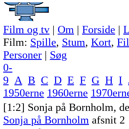
Film og tv
|
Om
|
Forside
|
L
Film:
Spille
,
Stum
,
Kort
,
Fi
Personer
|
Søg
0-
9
A
B
C
D
E
F
G
H
I
1950erne
1960erne
1970ern
[1:2] Sonja på Bornholm, de
Sonja på Bornholm
afsnit 2