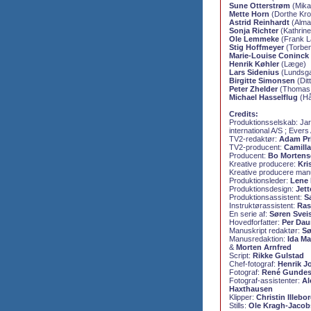
Sune Otterstrøm
(Mikae
Mette Horn
(Dorthe Kro
Astrid Reinhardt
(Alma
Sonja Richter
(Kathrine
Ole Lemmeke
(Frank L
Stig Hoffmeyer
(Torben
Marie-Louise Coninck
Henrik Køhler
(Læge)
Lars Sidenius
(Lundsgaa
Birgitte Simonsen
(Dit
Peter Zhelder
(Thomas 
Michael Hasselflug
(Hå
Credits:
Produktionsselskab: Jara
international A/S ; Ever
TV2-redaktør:
Adam Pr
TV2-producent:
Camill
Producent:
Bo Mortens
Kreative producere:
Kri
Kreative producere man
Produktionsleder:
Lene 
Produktionsdesign:
Jet
Produktionsassistent:
S
Instruktørassistent:
Ras
En serie af:
Søren Svei
Hovedforfatter:
Per Dau
Manuskript redaktør:
Sø
Manusredaktion:
Ida Ma
&
Morten Arnfred
Script:
Rikke Gulstad
Chef-fotograf:
Henrik J
Fotograf:
René Gundes
Fotograf-assistenter:
Al
Haxthausen
Klipper:
Christin Illebo
Stills:
Ole Kragh-Jacob