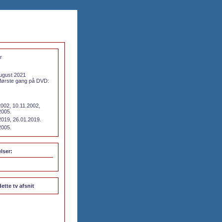
r
august 2021
ørste gang på DVD:
2002, 10.11.2002,
2005.
2019, 26.01.2019.
2005.
lser:
dette tv afsnit