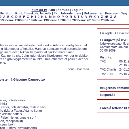
Film og tv
|
Om
|
Forside
|
Log ind
lle
,
Stum
,
Kort
,
Filmskole
,
Novelle
|
Tv
|
Julekalendere
|
Dokumentar
|
Personer
|
Søg
9
A
B
C
D
E
F
G
H
I
J
K
L
M
N
O
P
Q
R
S
T
U
V
W
X
Y
Z
Æ
Ø
Å
1950erne
1960erne
1970erne
1980erne
1990erne
2000erne
2010erne
2020erne
Længde:
41 minutte
Er udgivet på DVD
Udgivelsesdato: 5. 
afhøres om sit samarbejde med Klerke. Adam er stadig berørt af
Kommentar: Udkom f
sig ikke meget af hotellet. Han har samtaler med personalet om
30.06.2009
ge mere over. Nikolaj begynder at hjælpe i baren med
Katrine fra sig. John leder videre i kælderen hvor der er dukket
Vist i tv:
er en gravkrypt med tre munke. Julie afhentes af politiet, der har
TV2
06.11.
gene.
24.10.
Lone Pedersen
TV2 Charlie
24.01.
TV2 Zulu
25.10.
orsten
&
Giacomo Campeotto
Brugernes anmelde
kasper654
aber, hoteldirektør)
Kirk)
Faber, hoteldirektør, ældste søn)
Foreslå rettelse til 
is
(Maria Faber, Adams kone)
, ældste datter)
 Faber, tjener, yngste søn)
ah, receptionist)
rsen, kok)
tian Lundby, altmuligmand)