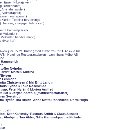
l, tjener, Nikolajs ven)
g, køkkenchef)
, Aminahs søster)
, fysioterapeut)
assen, entrepenør)
 Klerke, Teknisk forvaltning)
(Therese, stuepige, Johns ven)
rd, kriminalpolitiet)
te Melander)
Melander, hendes mand)
ndværker)
wskij for TV 2/ Drama ; med støtte fra Carl F A/S & d line
s A/S ; Hotel- og Restaurantskolen ; Lammhults Möbel AB
ice
a Hammerich
en
stoffer Nyholm
uskript:
Morten Arnfred
Nielsen
te Lehmann
arita Christensen
&
Maj Britt Landin
mus Lyhne
&
Toke Rosenkilde
strup
,
Peter Nyrén
&
Morten Arnfred
miller
&
Jørgen Kastrup [Manuskriptforfatter]
ren Sveistrup
ria Rydén
,
Ina Bruhn
,
Anne Mette Rosenkilde
,
Dorte Høgh
ongdahl
bøl
,
Dror Kasinsky
,
Rasmus Arrildt
&
Claus Sisseck
ex Almbjerg
,
Tao Ahler
,
Gitte Gammelgaard
&
Nickolei
rg
sen