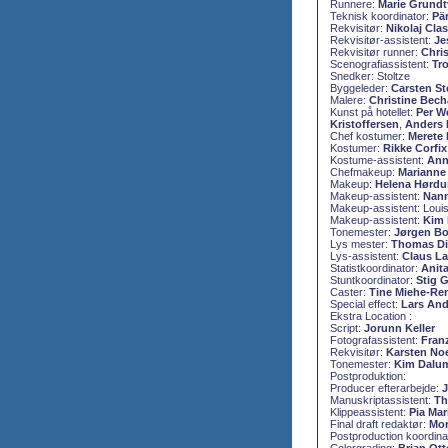
Runnere:
Marie Grundt
Teknisk koordinator:
Pä
Rekvisitør:
Nikolaj Cla
Rekvisitør-assistent:
Je
Rekvisitør runner:
Chri
Scenografiassistent:
Tr
Snedker: Stoltze
Byggeleder:
Carsten S
Malere:
Christine Bech
Kunst på hotellet:
Per W
Kristoffersen
,
Anders
Chef kostumer:
Merete
Kostumer:
Rikke Corfix
Kostume-assistent:
Ann
Chefmakeup:
Marianne
Makeup:
Helena Hørd
Makeup-assistent:
Nann
Makeup-assistent: Loui
Makeup-assistent:
Kim 
Tonemester:
Jørgen Bo
Lys mester:
Thomas Di
Lys-assistent:
Claus L
Statistkoordinator:
Anit
Stuntkoordinator:
Stig 
Caster:
Tine Miehe-Re
Special effect:
Lars An
Ekstra Location :
Script:
Jorunn Keller
Fotografassistent:
Fran
Rekvisitør:
Karsten No
Tonemester:
Kim Dalu
Postproduktion:
Producer efterarbejde:
J
Manuskriptassistent:
Th
Klippeassistent:
Pia Mar
Final draft redaktør:
Mor
Postproduction koordina