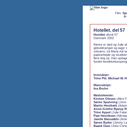
Film:
Spi
0-
Hotellet, del 57
Hotellet
afsnit 57
Danmark 2002
Klerke er død og Julie 
gidseldramaet og tager 
velvære, så Maria må ta
papirarbejde og skubber 
flere ting op. Han opdag
fundet bestikkelsespen
Instruktør:
Trine Piil
,
Michael W. H
Manuskript:
Ina Bruhn
Medvirkende:
Kirsten Olesen
(Alice F
Søren Spanning
(Jens 
Martin Hestbæk
(Adam 
Anne-Grethe Bjarup Ri
Trine Appel
(Julie Faber
Paw Henriksen
(Nikolaj
Jamile Massalkhi
(Amin
Søren Byder
(Jimmy La
Baard Owe
(John Chris