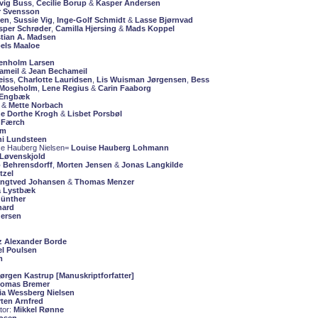
vig Buss
,
Cecilie Borup
&
Kasper Andersen
r Svensson
sen
,
Sussie Vig
,
Inge-Golf Schmidt
&
Lasse Bjørnvad
sper Schrøder
,
Camilla Hjersing
&
Mads Koppel
stian A. Madsen
oels Maaloe
tenholm Larsen
ameil
&
Jean Bechameil
eiss
,
Charlotte Lauridsen
,
Lis Wuisman Jørgensen
,
Bess
 Moseholm
,
Lene Regius
&
Carin Faaborg
 Engbæk
&
Mette Norbach
e Dorthe Krogh
&
Lisbet Porsbøl
 Færch
um
i Lundsteen
se Hauberg Nielsen=
Louise Hauberg Lohmann
Løvenskjold
 Behrensdorff
,
Morten Jensen
&
Jonas Langkilde
tzel
angtved Johansen
&
Thomas Menzer
a Lystbæk
Günther
nard
dersen
z Alexander Borde
el Poulsen
m
ørgen Kastrup [Manuskriptforfatter]
omas Bremer
ia Wessberg Nielsen
ten Arnfred
tor:
Mikkel Rønne