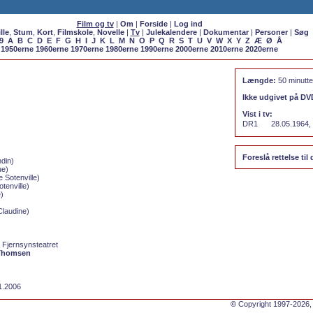
Film og tv
|
Om
|
Forside
|
Log ind
lle
,
Stum
,
Kort
,
Filmskole
,
Novelle
|
Tv
|
Julekalendere
|
Dokumentar
|
Personer
|
Søg
9
A
B
C
D
E
F
G
H
I
J
K
L
M
N
O
P
Q
R
S
T
U
V
W
X
Y
Z
Æ
Ø
Å
1950erne
1960erne
1970erne
1980erne
1990erne
2000erne
2010erne
2020erne
Længde:
50 minutte
Ikke udgivet på DV
Vist i tv:
DR1
28.05.1964,
Foreslå rettelse til 
din)
ue)
 Sotenville)
tenville)
e)
laudine)
 Fjernsynsteatret
 Thomsen
11.2006
©
Copyright 1997-2026,