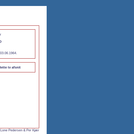
r
D
 03.06.1964.
dette tv afsnit
 Lone Pedersen & Per Kjær