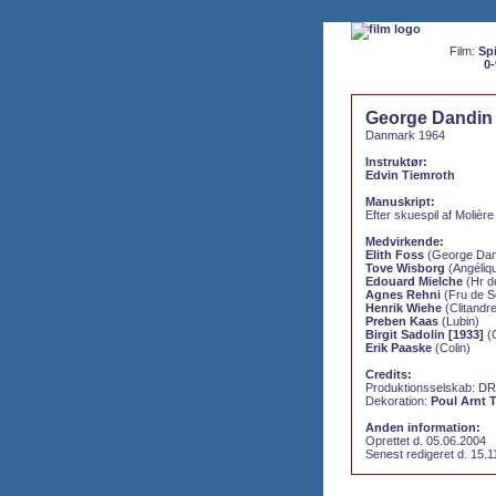
Film:
Spi
0-
George Dandin
Danmark 1964
Instruktør:
Edvin Tiemroth
Manuskript:
Efter skuespil af Molière
Medvirkende:
Elith Foss
(George Dan
Tove Wisborg
(Angéliq
Edouard Mielche
(Hr de
Agnes Rehni
(Fru de So
Henrik Wiehe
(Clitandr
Preben Kaas
(Lubin)
Birgit Sadolin [1933]
(C
Erik Paaske
(Colin)
Credits:
Produktionsselskab: DR
Dekoration:
Poul Arnt
Anden information:
Oprettet d. 05.06.2004
Senest redigeret d. 15.