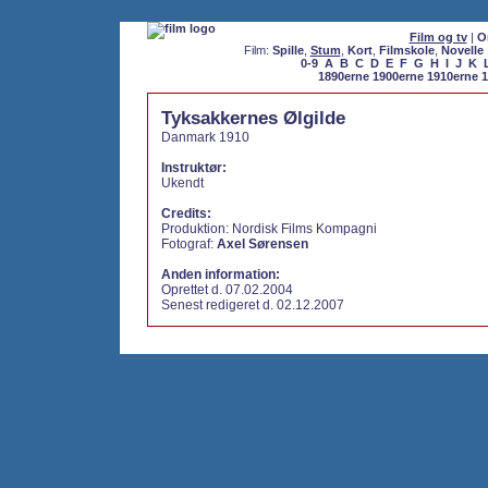
Film og tv
|
O
Film:
Spille
,
Stum
,
Kort
,
Filmskole
,
Novelle
0-9
A
B
C
D
E
F
G
H
I
J
K
1890erne
1900erne
1910erne
1
Tyksakkernes Ølgilde
Danmark 1910
Instruktør:
Ukendt
Credits:
Produktion: Nordisk Films Kompagni
Fotograf:
Axel Sørensen
Anden information:
Oprettet d. 07.02.2004
Senest redigeret d. 02.12.2007